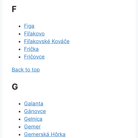
F
Figa
Fiľakovo
Fiľakovské Kováče
Frička
Fričovce
Back to top
G
Galanta
Gánovce
Gelnica
Gemer
Gemerská Hôrka