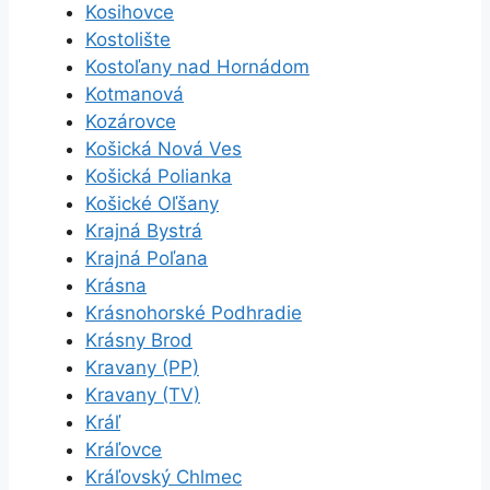
Kosihovce
Kostolište
Kostoľany nad Hornádom
Kotmanová
Kozárovce
Košická Nová Ves
Košická Polianka
Košické Oľšany
Krajná Bystrá
Krajná Poľana
Krásna
Krásnohorské Podhradie
Krásny Brod
Kravany (PP)
Kravany (TV)
Kráľ
Kráľovce
Kráľovský Chlmec