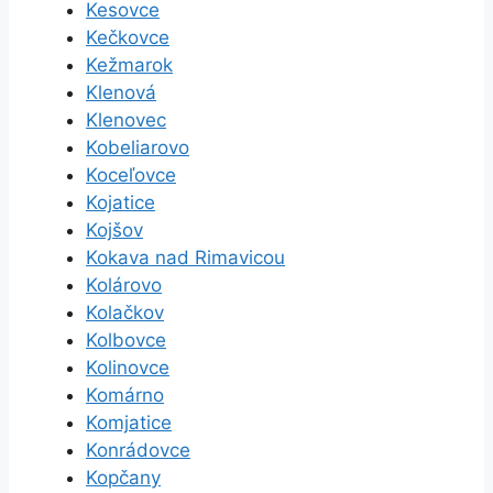
Kesovce
Kečkovce
Kežmarok
Klenová
Klenovec
Kobeliarovo
Koceľovce
Kojatice
Kojšov
Kokava nad Rimavicou
Kolárovo
Kolačkov
Kolbovce
Kolinovce
Komárno
Komjatice
Konrádovce
Kopčany