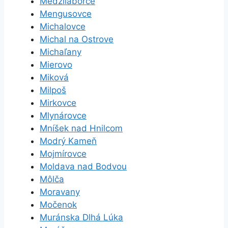
Medzilaborce
Mengusovce
Michalovce
Michal na Ostrove
Michaľany
Mierovo
Miková
Milpoš
Mirkovce
Mlynárovce
Mníšek nad Hnilcom
Modrý Kameň
Mojmírovce
Moldava nad Bodvou
Môlča
Moravany
Močenok
Muránska Dlhá Lúka