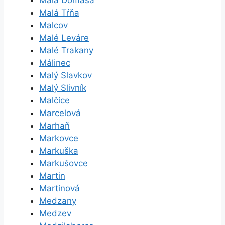
Malá Domaša
Malá Tŕňa
Malcov
Malé Leváre
Malé Trakany
Málinec
Malý Slavkov
Malý Slivník
Malčice
Marcelová
Marhaň
Markovce
Markuška
Markušovce
Martin
Martinová
Medzany
Medzev