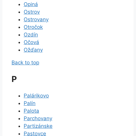
Opiná
Ostrov
Ostrovany
Otročok
Ozdín
Očová
Ožďany
Back to top
P
Palárikovo
Palín
Palota
Parchovany
Partizánske
Pastovce