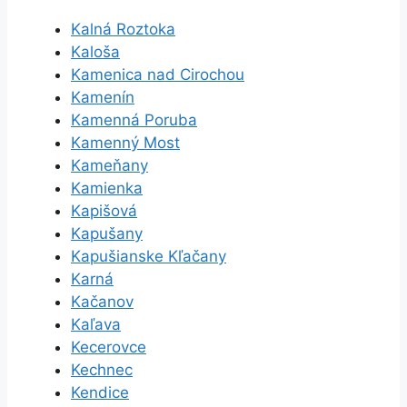
Kalná Roztoka
Kaloša
Kamenica nad Cirochou
Kamenín
Kamenná Poruba
Kamenný Most
Kameňany
Kamienka
Kapišová
Kapušany
Kapušianske Kľačany
Karná
Kačanov
Kaľava
Kecerovce
Kechnec
Kendice