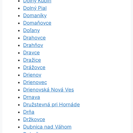
Dolný Kubín
Dolný Pial
Domaníky
Domaňovce
Doľany
Drahovce
Drahňov
Dravce
Dražice
Drážovce
Drienov
Drienovec
Drienovská Nová Ves
Drnava
Družstevná pri Hornáde
Drňa
Držkovce
Dubnica nad Váhom