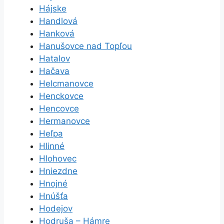
Hájske
Handlová
Hanková
Hanušovce nad Topľou
Hatalov
Hačava
Helcmanovce
Henckovce
Hencovce
Hermanovce
Heľpa
Hlinné
Hlohovec
Hniezdne
Hnojné
Hnúšťa
Hodejov
Hodruša – Hámre