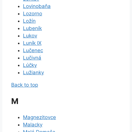
Lovinobaňa
Lozorno
Ložín
Lubeník
Lukov
Luník IX
Lučenec
Lučivná
Lúčky
Lužianky
Back to top
M
Magnezitovce
Malacky