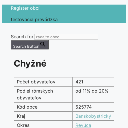
Preskočiť
Register obcí
na
testovacia prevádzka
obsah
Search for:
Search Button
Chyžné
Počet obyvateľov
421
Podiel rómskych
od 11% do 20%
obyvateľov
Kód obce
525774
Kraj
Banskobystrický
Okres
Revúca