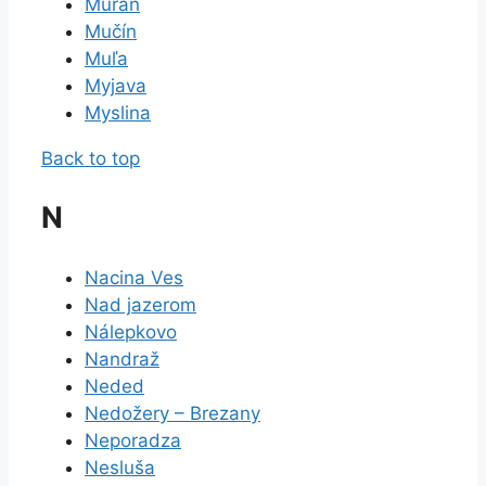
Muráň
Mučín
Muľa
Myjava
Myslina
Back to top
N
Nacina Ves
Nad jazerom
Nálepkovo
Nandraž
Neded
Nedožery – Brezany
Neporadza
Nesluša