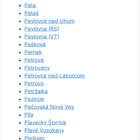
Pata
Pataš
Pavlovce nad Uhom
Pavlovce (RS)
Pavlovce (VT)
Pašková
Pernek
Petrová
Petrovany
Petrovce nad Laborcom
Petrovo
Petržalka
Pezinok
Pečovská Nová Ves
Píla
Plavecký Štvrtok
Plavé Vozokany
Plešivec