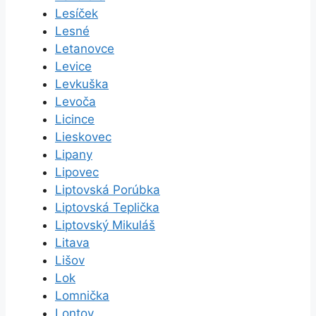
Lesíček
Lesné
Letanovce
Levice
Levkuška
Levoča
Licince
Lieskovec
Lipany
Lipovec
Liptovská Porúbka
Liptovská Teplička
Liptovský Mikuláš
Litava
Lišov
Lok
Lomnička
Lontov