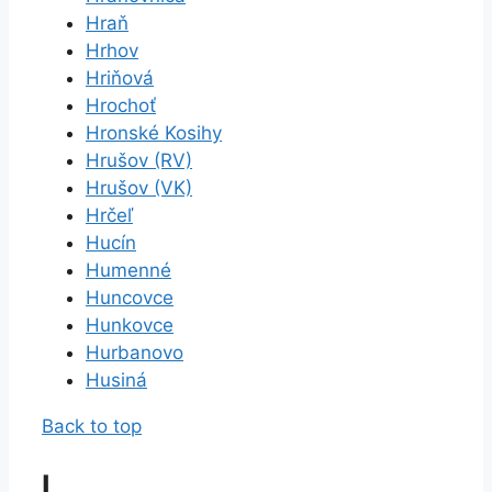
Hraň
Hrhov
Hriňová
Hrochoť
Hronské Kosihy
Hrušov (RV)
Hrušov (VK)
Hrčeľ
Hucín
Humenné
Huncovce
Hunkovce
Hurbanovo
Husiná
Back to top
I