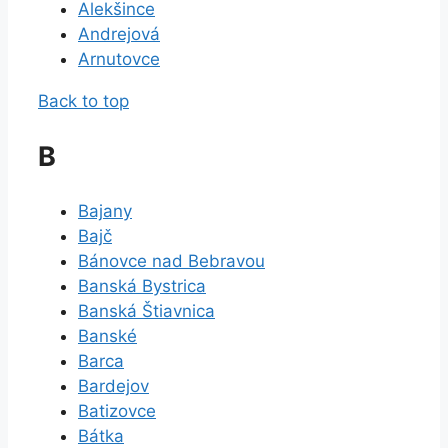
Alekšince
Andrejová
Arnutovce
Back to top
B
Bajany
Bajč
Bánovce nad Bebravou
Banská Bystrica
Banská Štiavnica
Banské
Barca
Bardejov
Batizovce
Bátka