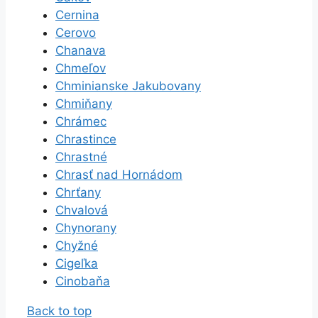
Cernina
Cerovo
Chanava
Chmeľov
Chminianske Jakubovany
Chmiňany
Chrámec
Chrastince
Chrastné
Chrasť nad Hornádom
Chrťany
Chvalová
Chynorany
Chyžné
Cigeľka
Cinobaňa
Back to top