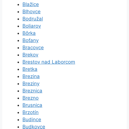
Blažice
Blhovce
Bodružal
Boliarov
Bôrka
Boťany
Bracovce
Brekov
Brestov nad Laborcom
Bretka
Brezina
Breziny
Breznica
Brezno
Brusnica
Brzotín
Budince
Budkovce