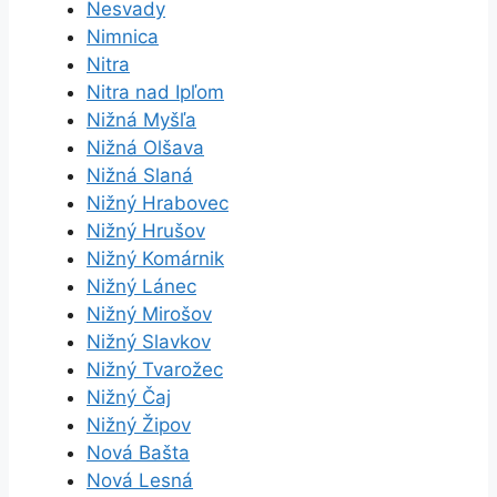
Nesvady
Nimnica
Nitra
Nitra nad Ipľom
Nižná Myšľa
Nižná Olšava
Nižná Slaná
Nižný Hrabovec
Nižný Hrušov
Nižný Komárnik
Nižný Lánec
Nižný Mirošov
Nižný Slavkov
Nižný Tvarožec
Nižný Čaj
Nižný Žipov
Nová Bašta
Nová Lesná