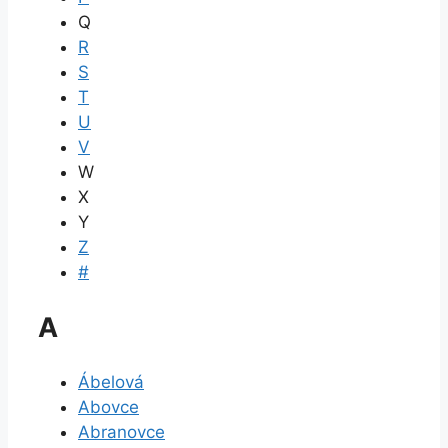
Q
R
S
T
U
V
W
X
Y
Z
#
A
Ábelová
Abovce
Abranovce