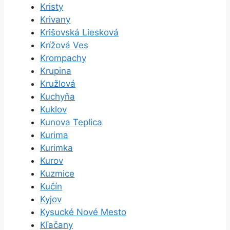
Kristy
Krivany
Krišovská Liesková
Krížová Ves
Krompachy
Krupina
Kružlová
Kuchyňa
Kuklov
Kunova Teplica
Kurima
Kurimka
Kurov
Kuzmice
Kučín
Kyjov
Kysucké Nové Mesto
Kľačany