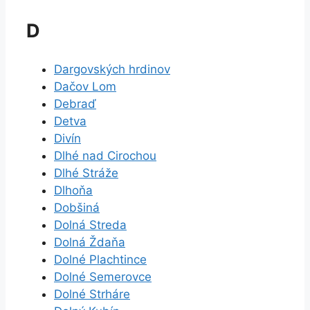
D
Dargovských hrdinov
Dačov Lom
Debraď
Detva
Divín
Dlhé nad Cirochou
Dlhé Stráže
Dlhoňa
Dobšiná
Dolná Streda
Dolná Ždaňa
Dolné Plachtince
Dolné Semerovce
Dolné Strháre