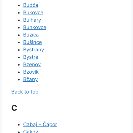
Budča
Bukovce
Bulhary
Bunkovce
Buzica
Bušince
Bystrany
Bystré
Bzenov
Bzovík
Bžany
Back to top
C
Cabaj – Čápor
Cakov