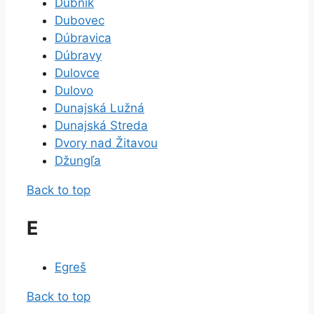
Dubník
Dubovec
Dúbravica
Dúbravy
Dulovce
Dulovo
Dunajská Lužná
Dunajská Streda
Dvory nad Žitavou
Džungľa
Back to top
E
Egreš
Back to top