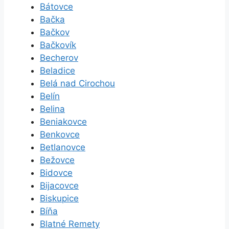
Bátovce
Bačka
Bačkov
Bačkovík
Becherov
Beladice
Belá nad Cirochou
Belín
Belina
Beniakovce
Benkovce
Betlanovce
Bežovce
Bidovce
Bijacovce
Biskupice
Bíňa
Blatné Remety