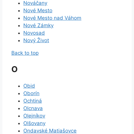
Nováčany
Nové Mesto
Nové Mesto nad Váhom
Nové Zámky
Novosad
Nový Život
Back to top
O
Obid
Oborín
Ochtiná
Olcnava
Olejníkov
Olšovany
Ondavské Matiašovce