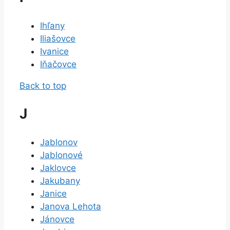
Ihľany
Iliašovce
Ivanice
Iňačovce
Back to top
J
Jablonov
Jablonové
Jaklovce
Jakubany
Janice
Janova Lehota
Jánovce