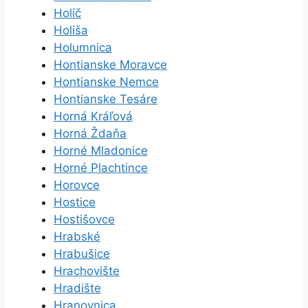
Holíč
Holiša
Holumnica
Hontianske Moravce
Hontianske Nemce
Hontianske Tesáre
Horná Kráľová
Horná Ždaňa
Horné Mladonice
Horné Plachtince
Horovce
Hostice
Hostišovce
Hrabské
Hrabušice
Hrachovište
Hradište
Hranovnica