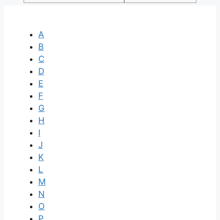
A
B
C
D
E
F
G
H
I
J
K
L
M
N
O
P