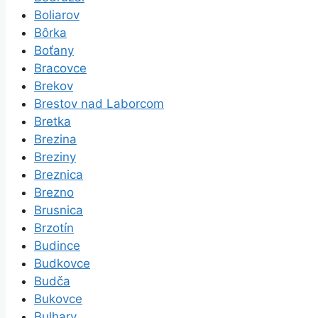
Boliarov
Bôrka
Boťany
Bracovce
Brekov
Brestov nad Laborcom
Bretka
Brezina
Breziny
Breznica
Brezno
Brusnica
Brzotín
Budince
Budkovce
Budča
Bukovce
Bulhary