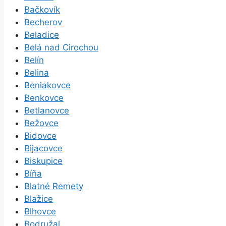
Bačkovík
Becherov
Beladice
Belá nad Cirochou
Belín
Belina
Beniakovce
Benkovce
Betlanovce
Bežovce
Bidovce
Bijacovce
Biskupice
Bíňa
Blatné Remety
Blažice
Blhovce
Bodružal