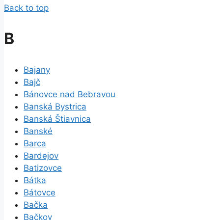
Back to top
B
Bajany
Bajč
Bánovce nad Bebravou
Banská Bystrica
Banská Štiavnica
Banské
Barca
Bardejov
Batizovce
Bátka
Bátovce
Bačka
Bačkov