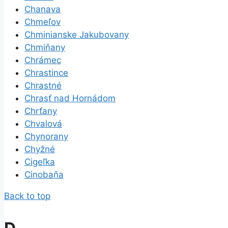
Chanava
Chmeľov
Chminianske Jakubovany
Chmiňany
Chrámec
Chrastince
Chrastné
Chrasť nad Hornádom
Chrťany
Chvalová
Chynorany
Chyžné
Cigeľka
Cinobaňa
Back to top