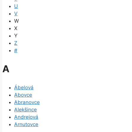
U
V
W
X
Y
Z
#
A
Ábelová
Abovce
Abranovce
Alekšince
Andrejová
Arnutovce