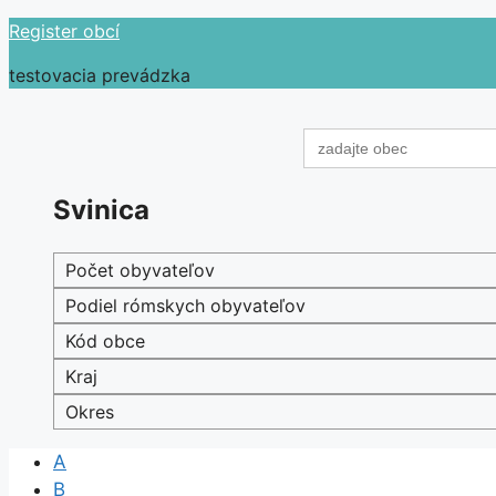
Preskočiť
Register obcí
na
testovacia prevádzka
obsah
Search
for:
Svinica
Počet obyvateľov
Podiel rómskych obyvateľov
Kód obce
Kraj
Okres
A
B