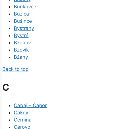
Bunkovce
Buzica
Bušince
Bystrany
Bystré
Bzenov
Bzovík
Bžany
Back to top
C
Cabaj – Čápor
Cakov
Cernina
Cerovo