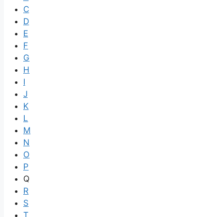
C
D
E
F
G
H
I
J
K
L
M
N
O
P
Q
R
S
T