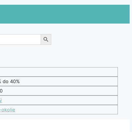
Search Button
% do 40%
0
ý
-okolie