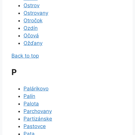
Ostrov
Ostrovany
Otročok
Ozdín
Očová
Ožďany
Back to top
P
Palárikovo
Palín
Palota
Parchovany
Partizánske
Pastovce
Pata