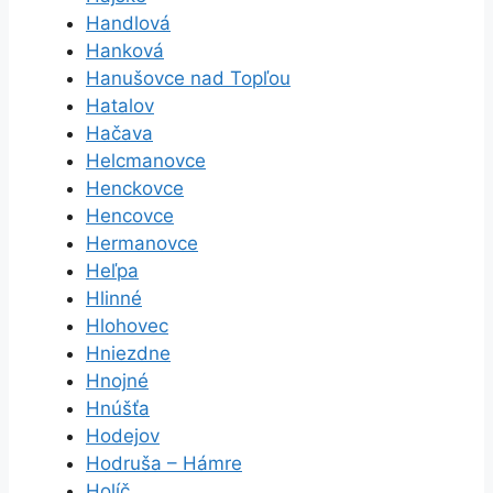
Handlová
Hanková
Hanušovce nad Topľou
Hatalov
Hačava
Helcmanovce
Henckovce
Hencovce
Hermanovce
Heľpa
Hlinné
Hlohovec
Hniezdne
Hnojné
Hnúšťa
Hodejov
Hodruša – Hámre
Holíč