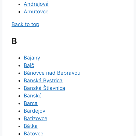
Andrejová
Arnutovce
Back to top
B
Bajany
Bajč
Bánovce nad Bebravou
Banská Bystrica
Banská Štiavnica
Banské
Barca
Bardejov
Batizovce
Bátka
Bátovce