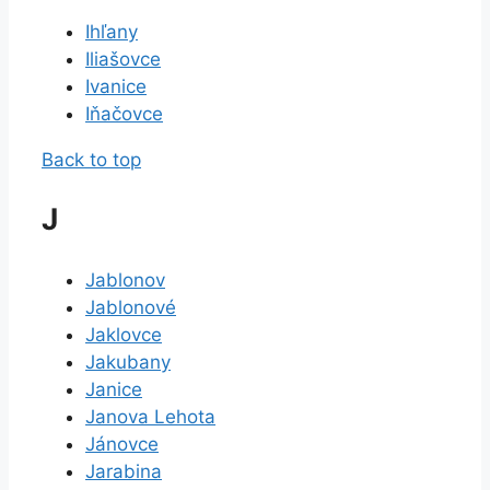
Ihľany
Iliašovce
Ivanice
Iňačovce
Back to top
J
Jablonov
Jablonové
Jaklovce
Jakubany
Janice
Janova Lehota
Jánovce
Jarabina