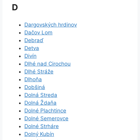
D
Dargovských hrdinov
Dačov Lom
Debraď
Detva
Divín
Dlhé nad Cirochou
Dlhé Stráže
Dlhoňa
Dobšiná
Dolná Streda
Dolná Ždaňa
Dolné Plachtince
Dolné Semerovce
Dolné Strháre
Dolný Kubín