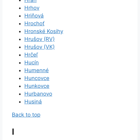
Hrhov
Hriňová
Hrochoť
Hronské Kosihy
Hrušov (RV)
Hrušov (VK)
Hrčeľ
Hucín
Humenné
Huncovce
Hunkovce
Hurbanovo
Husiná
Back to top
I