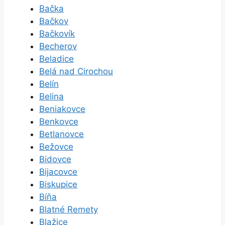
Bačka
Bačkov
Bačkovík
Becherov
Beladice
Belá nad Cirochou
Belín
Belina
Beniakovce
Benkovce
Betlanovce
Bežovce
Bidovce
Bijacovce
Biskupice
Bíňa
Blatné Remety
Blažice