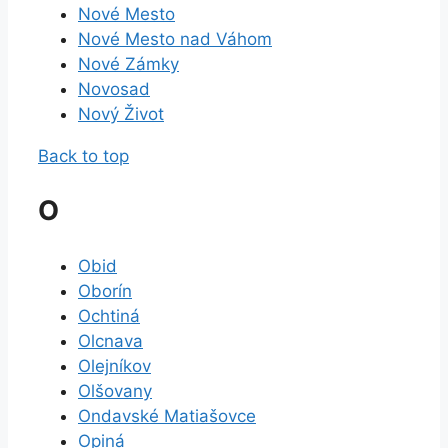
Nové Mesto
Nové Mesto nad Váhom
Nové Zámky
Novosad
Nový Život
Back to top
O
Obid
Oborín
Ochtiná
Olcnava
Olejníkov
Olšovany
Ondavské Matiašovce
Opiná