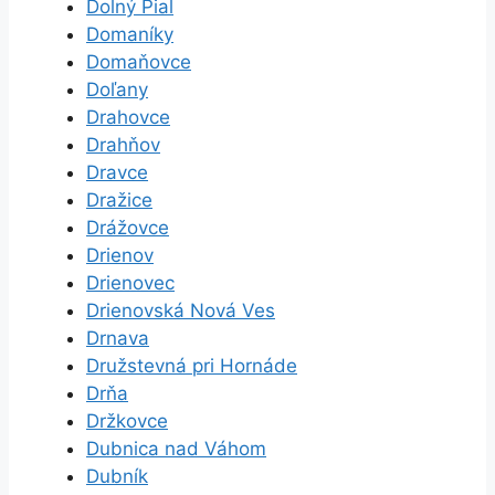
Dolný Pial
Domaníky
Domaňovce
Doľany
Drahovce
Drahňov
Dravce
Dražice
Drážovce
Drienov
Drienovec
Drienovská Nová Ves
Drnava
Družstevná pri Hornáde
Drňa
Držkovce
Dubnica nad Váhom
Dubník