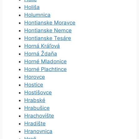
Holiša
Holumnica
Hontianske Moravce
Hontianske Nemce
Hontianske Tesáre
Horná Kráľová
Horná Ždaňa
Horné Mladonice
Horné Plachtince
Horovce
Hostice
Hostišovce
Hrabské
Hrabušice
Hrachovište
Hradište
Hranovnica
Hraň