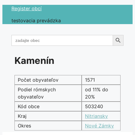
Preskočiť
Register obcí
na
testovacia prevádzka
obsah
Search Button
Search
for:
Kamenín
Počet obyvateľov
1571
Podiel rómskych
od 11% do
obyvateľov
20%
Kód obce
503240
Kraj
Nitriansky
Okres
Nové Zámky