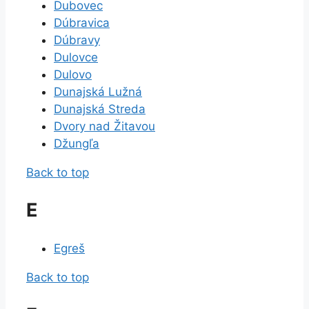
Dubovec
Dúbravica
Dúbravy
Dulovce
Dulovo
Dunajská Lužná
Dunajská Streda
Dvory nad Žitavou
Džungľa
Back to top
E
Egreš
Back to top