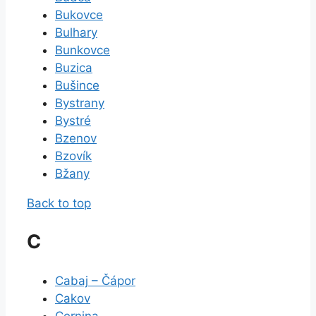
Bukovce
Bulhary
Bunkovce
Buzica
Bušince
Bystrany
Bystré
Bzenov
Bzovík
Bžany
Back to top
C
Cabaj – Čápor
Cakov
Cernina