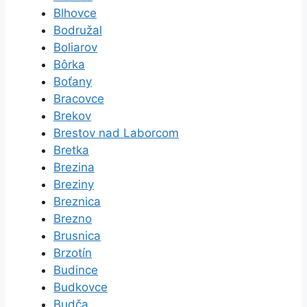
Blhovce
Bodružal
Boliarov
Bôrka
Boťany
Bracovce
Brekov
Brestov nad Laborcom
Bretka
Brezina
Breziny
Breznica
Brezno
Brusnica
Brzotín
Budince
Budkovce
Budča