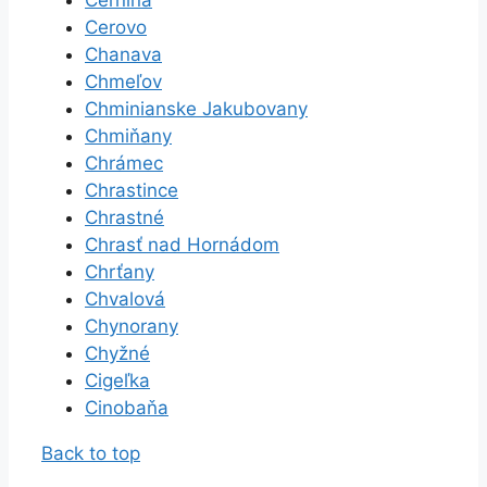
Cerovo
Chanava
Chmeľov
Chminianske Jakubovany
Chmiňany
Chrámec
Chrastince
Chrastné
Chrasť nad Hornádom
Chrťany
Chvalová
Chynorany
Chyžné
Cigeľka
Cinobaňa
Back to top