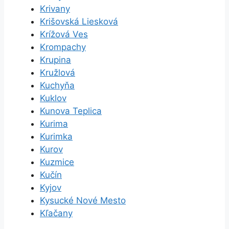
Krivany
Krišovská Liesková
Krížová Ves
Krompachy
Krupina
Kružlová
Kuchyňa
Kuklov
Kunova Teplica
Kurima
Kurimka
Kurov
Kuzmice
Kučín
Kyjov
Kysucké Nové Mesto
Kľačany