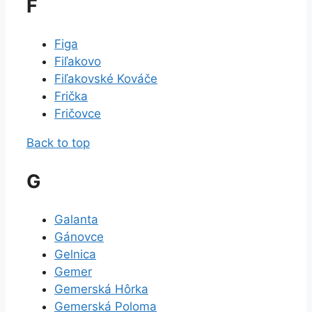
F
Figa
Fiľakovo
Fiľakovské Kováče
Frička
Fričovce
Back to top
G
Galanta
Gánovce
Gelnica
Gemer
Gemerská Hôrka
Gemerská Poloma