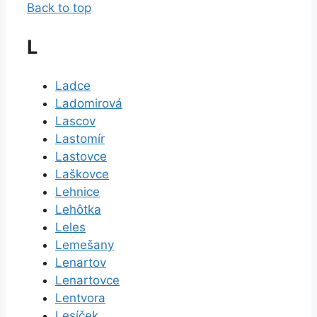
Back to top
L
Ladce
Ladomirová
Lascov
Lastomír
Lastovce
Laškovce
Lehnice
Lehôtka
Leles
Lemešany
Lenartov
Lenartovce
Lentvora
Lesíček