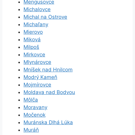
Mengusovce
Michalovce
Michal na Ostrove
Michaľany
Mierovo
Miková
Milpoš
Mirkovce
Mlynárovce
Mníšek nad Hnilcom
Modrý Kameň
Mojmírovce
Moldava nad Bodvou
Môlča
Moravany
Močenok
Muránska Dlhá Lúka
Muráň