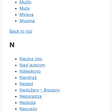
Mučín
Muľa
Myjava
Myslina
Back to top
N
Nacina Ves
Nad jazerom
Nálepkovo
Nandraž
Neded
Nedožery – Brezany
Neporadza
Nesluša
Nesvady