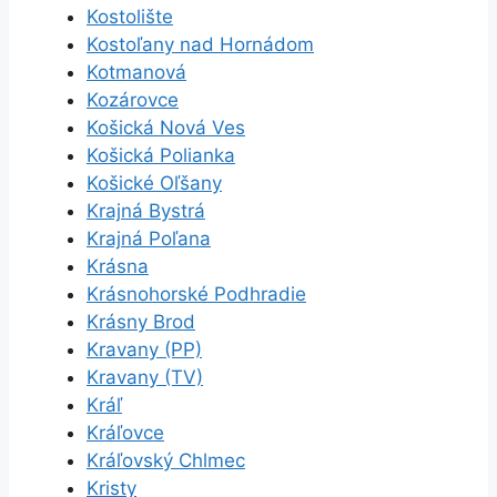
Kostolište
Kostoľany nad Hornádom
Kotmanová
Kozárovce
Košická Nová Ves
Košická Polianka
Košické Oľšany
Krajná Bystrá
Krajná Poľana
Krásna
Krásnohorské Podhradie
Krásny Brod
Kravany (PP)
Kravany (TV)
Kráľ
Kráľovce
Kráľovský Chlmec
Kristy