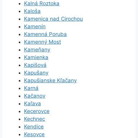
Kalná Roztoka
Kaloša
Kamenica nad Cirochou
Kamenín
Kamenná Poruba
Kamenný Most
Kameňany
Kamienka
Kapišová
Kapušany
Kapušianske Kľačany
Karná
Kačanov
Kaľava
Kecerovce
Kechnec
Kendice
Kesovce