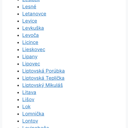
Lesné
Letanovce
Levice
Levkuška
Levoča
Licince
Lieskovec
Lipany
Lipovec
Liptovská Porúbka
Liptovská Teplička
Liptovský Mikuláš
Litava
Lišov
Lok
Lomnička
Lontov