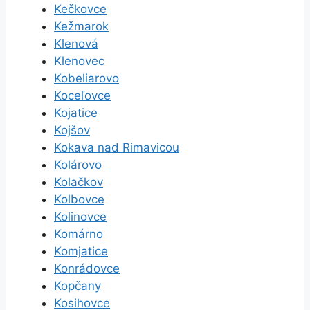
Kečkovce
Kežmarok
Klenová
Klenovec
Kobeliarovo
Koceľovce
Kojatice
Kojšov
Kokava nad Rimavicou
Kolárovo
Kolačkov
Kolbovce
Kolinovce
Komárno
Komjatice
Konrádovce
Kopčany
Kosihovce