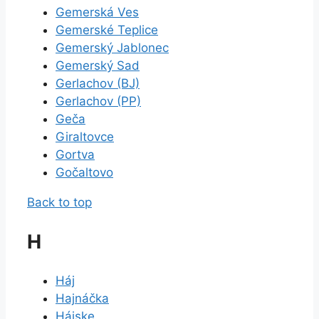
Gemerská Ves
Gemerské Teplice
Gemerský Jablonec
Gemerský Sad
Gerlachov (BJ)
Gerlachov (PP)
Geča
Giraltovce
Gortva
Gočaltovo
Back to top
H
Háj
Hajnáčka
Hájske