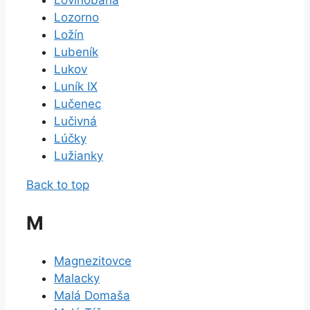
Lovinobaňa
Lozorno
Ložín
Lubeník
Lukov
Luník IX
Lučenec
Lučivná
Lúčky
Lužianky
Back to top
M
Magnezitovce
Malacky
Malá Domaša