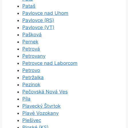
Pataš
Pavlovce nad Uhom
Pavlovce (RS)
Pavlovce (VT)
Pašková
Pernek
Petrová
Petrovany
Petrovce nad Laborcom
Petrovo
Petržalka
Pezinok
Pečovská Nová Ves
Píla
Plavecký Štvrtok
Plavé Vozokany
Plešivec
Ploské (KS)