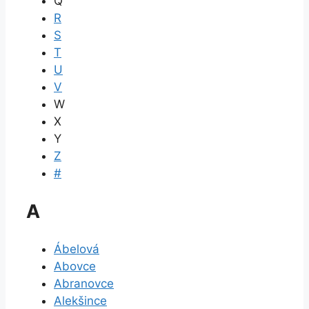
Q
R
S
T
U
V
W
X
Y
Z
#
A
Ábelová
Abovce
Abranovce
Alekšince