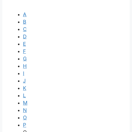
A
B
C
D
E
F
G
H
I
J
K
L
M
N
O
P