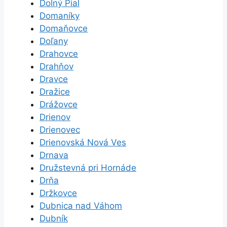
Dolný Pial
Domaníky
Domaňovce
Doľany
Drahovce
Drahňov
Dravce
Dražice
Drážovce
Drienov
Drienovec
Drienovská Nová Ves
Drnava
Družstevná pri Hornáde
Drňa
Držkovce
Dubnica nad Váhom
Dubník