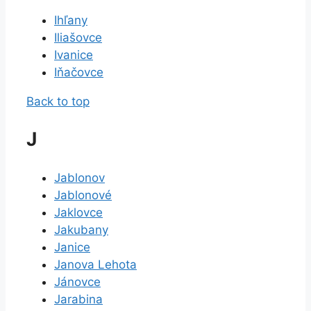
Ihľany
Iliašovce
Ivanice
Iňačovce
Back to top
J
Jablonov
Jablonové
Jaklovce
Jakubany
Janice
Janova Lehota
Jánovce
Jarabina