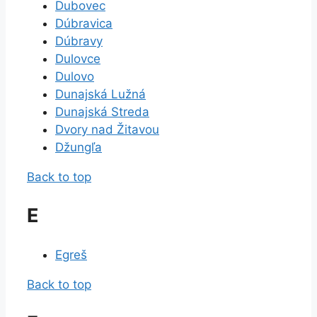
Dubovec
Dúbravica
Dúbravy
Dulovce
Dulovo
Dunajská Lužná
Dunajská Streda
Dvory nad Žitavou
Džungľa
Back to top
E
Egreš
Back to top