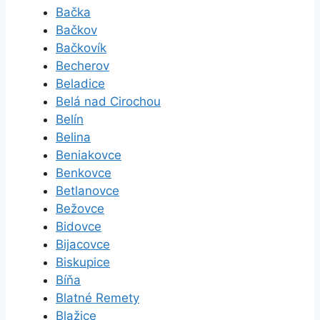
Bačka
Bačkov
Bačkovík
Becherov
Beladice
Belá nad Cirochou
Belín
Belina
Beniakovce
Benkovce
Betlanovce
Bežovce
Bidovce
Bijacovce
Biskupice
Bíňa
Blatné Remety
Blažice