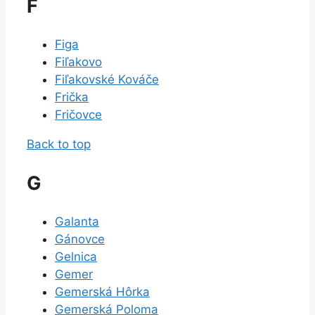
F
Figa
Fiľakovo
Fiľakovské Kováče
Frička
Fričovce
Back to top
G
Galanta
Gánovce
Gelnica
Gemer
Gemerská Hôrka
Gemerská Poloma