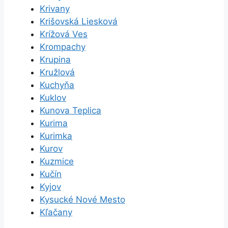
Krivany
Krišovská Liesková
Krížová Ves
Krompachy
Krupina
Kružlová
Kuchyňa
Kuklov
Kunova Teplica
Kurima
Kurimka
Kurov
Kuzmice
Kučín
Kyjov
Kysucké Nové Mesto
Kľačany