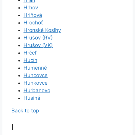
Hrhov
Hriňová
Hrochoť
Hronské Kosihy
Hrušov (RV)
Hrušov (VK)
Hrčeľ
Hucín
Humenné
Huncovce
Hunkovce
Hurbanovo
Husiná
Back to top
I