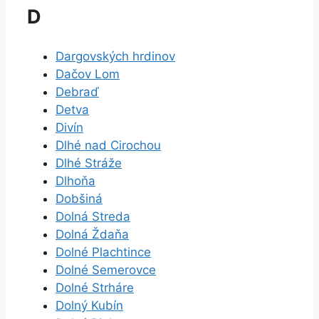
D
Dargovských hrdinov
Dačov Lom
Debraď
Detva
Divín
Dlhé nad Cirochou
Dlhé Stráže
Dlhoňa
Dobšiná
Dolná Streda
Dolná Ždaňa
Dolné Plachtince
Dolné Semerovce
Dolné Strháre
Dolný Kubín