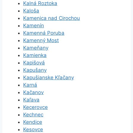
Kalná Roztoka
Kaloša
Kamenica nad Cirochou
Kamenín
Kamenná Poruba
Kamenný Most
Kameňany
Kamienka
Kapišová
Kapušany
Kapušianske Kľačany
Karná
Kačanov
Kaľava
Kecerovce
Kechnec
Kendice
Kesovce