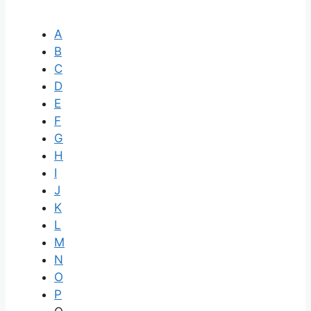
A
B
C
D
E
F
G
H
I
J
K
L
M
N
O
P