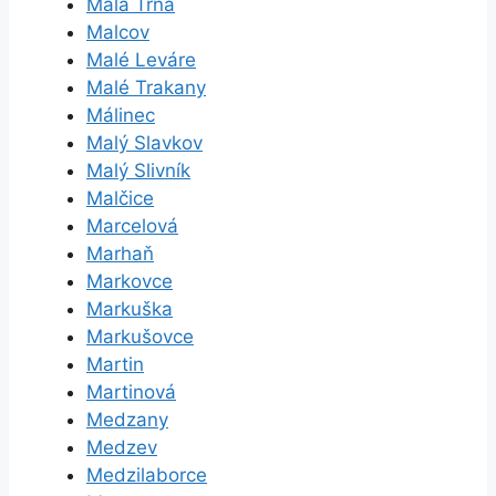
Malá Tŕňa
Malcov
Malé Leváre
Malé Trakany
Málinec
Malý Slavkov
Malý Slivník
Malčice
Marcelová
Marhaň
Markovce
Markuška
Markušovce
Martin
Martinová
Medzany
Medzev
Medzilaborce