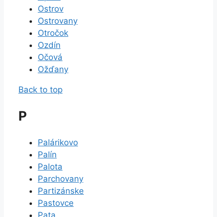
Ostrov
Ostrovany
Otročok
Ozdín
Očová
Ožďany
Back to top
P
Palárikovo
Palín
Palota
Parchovany
Partizánske
Pastovce
Pata