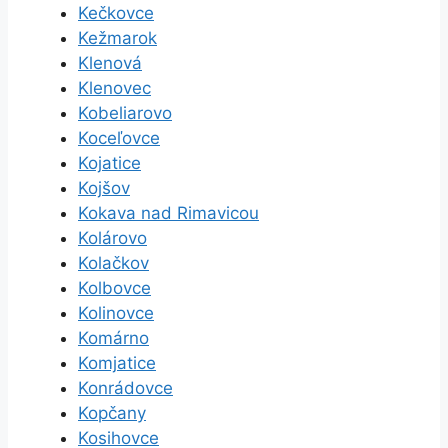
Kečkovce
Kežmarok
Klenová
Klenovec
Kobeliarovo
Koceľovce
Kojatice
Kojšov
Kokava nad Rimavicou
Kolárovo
Kolačkov
Kolbovce
Kolinovce
Komárno
Komjatice
Konrádovce
Kopčany
Kosihovce