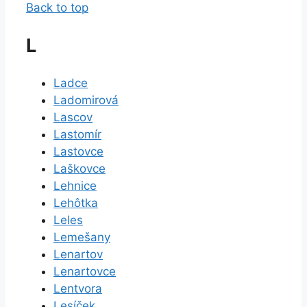
Back to top
L
Ladce
Ladomirová
Lascov
Lastomír
Lastovce
Laškovce
Lehnice
Lehôtka
Leles
Lemešany
Lenartov
Lenartovce
Lentvora
Lesíček