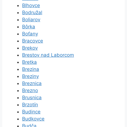
Blhovce
Bodružal
Boliarov
Bôrka
Boťany
Bracovce
Brekov
Brestov nad Laborcom
Bretka
Brezina
Breziny
Breznica
Brezno
Brusnica
Brzotín
Budince
Budkovce
Budča