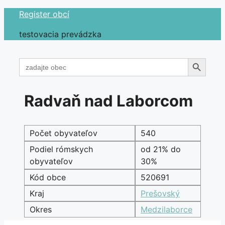
Preskočiť
Register obcí
na
testovacia prevádzka
obsah
Search Button
Search
for:
Radvaň nad Laborcom
Počet obyvateľov
540
Podiel rómskych
od 21% do
obyvateľov
30%
Kód obce
520691
Kraj
Prešovský
Okres
Medzilaborce