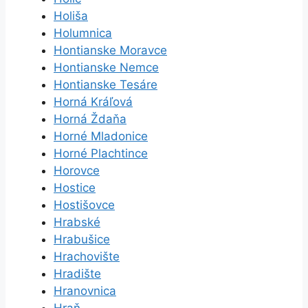
Holiša
Holumnica
Hontianske Moravce
Hontianske Nemce
Hontianske Tesáre
Horná Kráľová
Horná Ždaňa
Horné Mladonice
Horné Plachtince
Horovce
Hostice
Hostišovce
Hrabské
Hrabušice
Hrachovište
Hradište
Hranovnica
Hraň