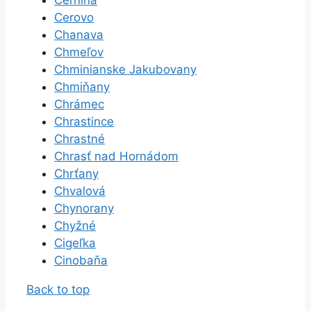
Cerovo
Chanava
Chmeľov
Chminianske Jakubovany
Chmiňany
Chrámec
Chrastince
Chrastné
Chrasť nad Hornádom
Chrťany
Chvalová
Chynorany
Chyžné
Cigeľka
Cinobaňa
Back to top