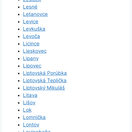
Lesné
Letanovce
Levice
Levkuška
Levoča
Licince
Lieskovec
Lipany
Lipovec
Liptovská Porúbka
Liptovská Teplička
Liptovský Mikuláš
Litava
Lišov
Lok
Lomnička
Lontov