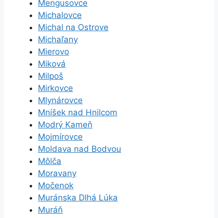
Mengusovce
Michalovce
Michal na Ostrove
Michaľany
Mierovo
Miková
Milpoš
Mirkovce
Mlynárovce
Mníšek nad Hnilcom
Modrý Kameň
Mojmírovce
Moldava nad Bodvou
Môlča
Moravany
Močenok
Muránska Dlhá Lúka
Muráň