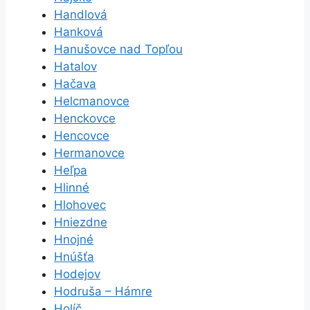
Handlová
Hanková
Hanušovce nad Topľou
Hatalov
Hačava
Helcmanovce
Henckovce
Hencovce
Hermanovce
Heľpa
Hlinné
Hlohovec
Hniezdne
Hnojné
Hnúšťa
Hodejov
Hodruša – Hámre
Holíč