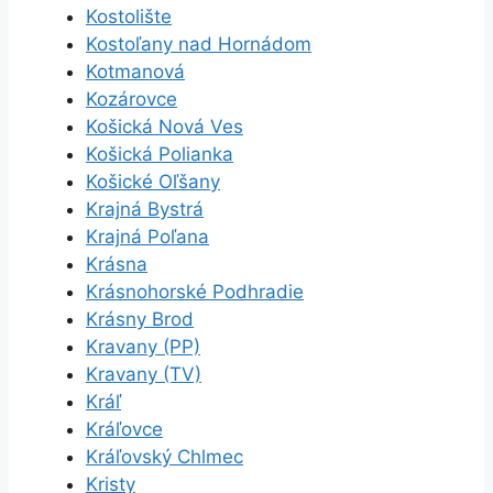
Kostolište
Kostoľany nad Hornádom
Kotmanová
Kozárovce
Košická Nová Ves
Košická Polianka
Košické Oľšany
Krajná Bystrá
Krajná Poľana
Krásna
Krásnohorské Podhradie
Krásny Brod
Kravany (PP)
Kravany (TV)
Kráľ
Kráľovce
Kráľovský Chlmec
Kristy