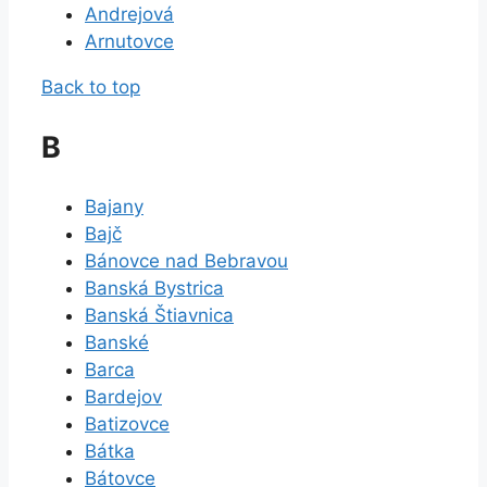
Andrejová
Arnutovce
Back to top
B
Bajany
Bajč
Bánovce nad Bebravou
Banská Bystrica
Banská Štiavnica
Banské
Barca
Bardejov
Batizovce
Bátka
Bátovce