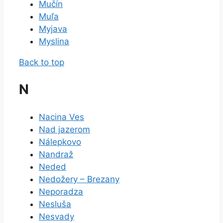
Mučín
Muľa
Myjava
Myslina
Back to top
N
Nacina Ves
Nad jazerom
Nálepkovo
Nandraž
Neded
Nedožery – Brezany
Neporadza
Nesluša
Nesvady