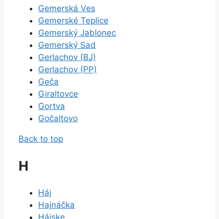
Gemerská Ves
Gemerské Teplice
Gemerský Jablonec
Gemerský Sad
Gerlachov (BJ)
Gerlachov (PP)
Geča
Giraltovce
Gortva
Gočaltovo
Back to top
H
Háj
Hajnáčka
Hájske