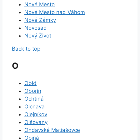
Nové Mesto
Nové Mesto nad Váhom
Nové Zámky
Novosad
Nový Život
Back to top
O
Obid
Oborín
Ochtiná
Olcnava
Olejníkov
Olšovany
Ondavské Matiašovce
Opiná