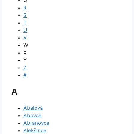
Q
R
S
T
U
V
W
X
Y
Z
#
A
Ábelová
Abovce
Abranovce
Alekšince