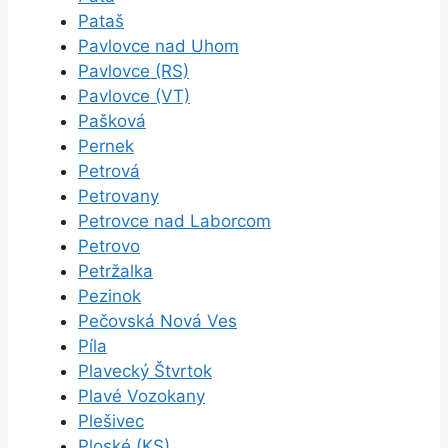
Pataš
Pavlovce nad Uhom
Pavlovce (RS)
Pavlovce (VT)
Pašková
Pernek
Petrová
Petrovany
Petrovce nad Laborcom
Petrovo
Petržalka
Pezinok
Pečovská Nová Ves
Píla
Plavecký Štvrtok
Plavé Vozokany
Plešivec
Ploské (KS)