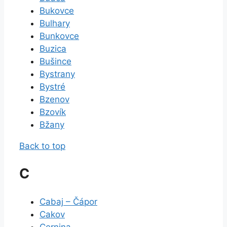
Bukovce
Bulhary
Bunkovce
Buzica
Bušince
Bystrany
Bystré
Bzenov
Bzovík
Bžany
Back to top
C
Cabaj – Čápor
Cakov
Cernina