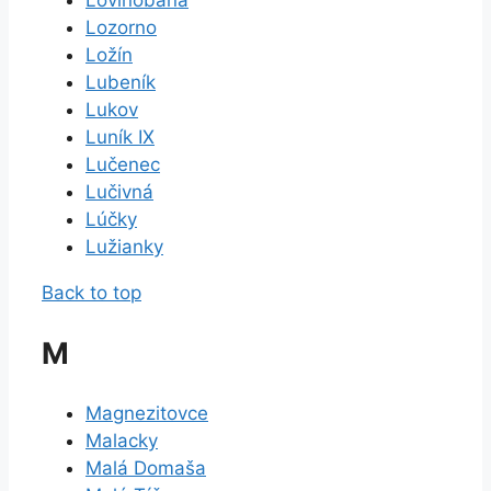
Lovinobaňa
Lozorno
Ložín
Lubeník
Lukov
Luník IX
Lučenec
Lučivná
Lúčky
Lužianky
Back to top
M
Magnezitovce
Malacky
Malá Domaša