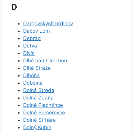
D
Dargovských hrdinov
Dačov Lom
Debraď
Detva
Divín
Dlhé nad Cirochou
Dlhé Stráže
Dlhoňa
Dobšiná
Dolná Streda
Dolná Ždaňa
Dolné Plachtince
Dolné Semerovce
Dolné Strháre
Dolný Kubín