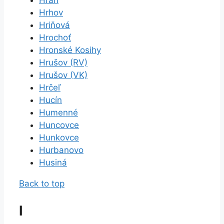
Hrhov
Hriňová
Hrochoť
Hronské Kosihy
Hrušov (RV)
Hrušov (VK)
Hrčeľ
Hucín
Humenné
Huncovce
Hunkovce
Hurbanovo
Husiná
Back to top
I