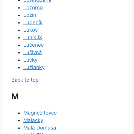
Lovinobaňa
Lozorno
Ložín
Lubeník
Lukov
Luník IX
Lučenec
Lučivná
Lúčky
Lužianky
Back to top
M
Magnezitovce
Malacky
Malá Domaša