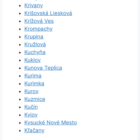
Krivany
Krišovská Liesková
Krížová Ves
Krompachy
Krupina
Kružlová
Kuchyňa
Kuklov
Kunova Teplica
Kurima
Kurimka
Kurov
Kuzmice
Kučín
Kyjov
Kysucké Nové Mesto
Kľačany