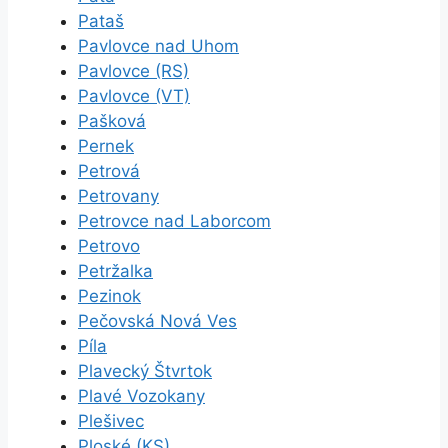
Pataš
Pavlovce nad Uhom
Pavlovce (RS)
Pavlovce (VT)
Pašková
Pernek
Petrová
Petrovany
Petrovce nad Laborcom
Petrovo
Petržalka
Pezinok
Pečovská Nová Ves
Píla
Plavecký Štvrtok
Plavé Vozokany
Plešivec
Ploské (KS)