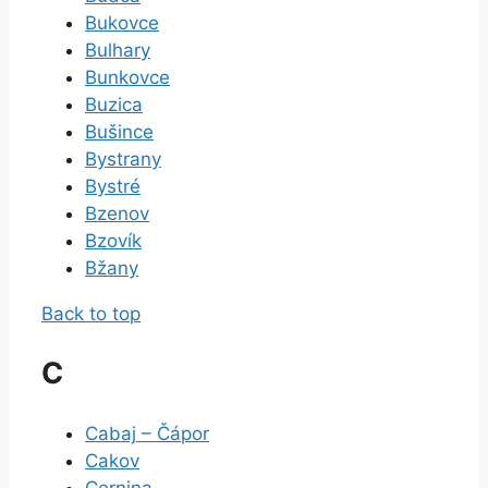
Bukovce
Bulhary
Bunkovce
Buzica
Bušince
Bystrany
Bystré
Bzenov
Bzovík
Bžany
Back to top
C
Cabaj – Čápor
Cakov
Cernina