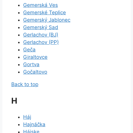
Gemerská Ves
Gemerské Teplice
Gemerský Jablonec
Gemerský Sad
Gerlachov (BJ)
Gerlachov (PP)
Geča
Giraltovce
Gortva
Gočaltovo
Back to top
H
Háj
Hajnáčka
Hájske