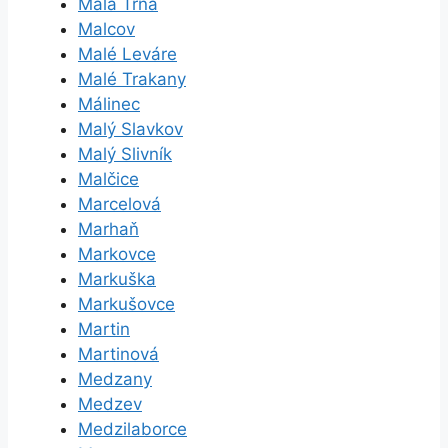
Malá Tŕňa
Malcov
Malé Leváre
Malé Trakany
Málinec
Malý Slavkov
Malý Slivník
Malčice
Marcelová
Marhaň
Markovce
Markuška
Markušovce
Martin
Martinová
Medzany
Medzev
Medzilaborce