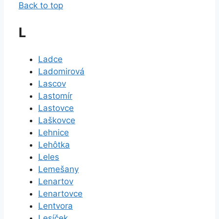
Back to top
L
Ladce
Ladomirová
Lascov
Lastomír
Lastovce
Laškovce
Lehnice
Lehôtka
Leles
Lemešany
Lenartov
Lenartovce
Lentvora
Lesíček