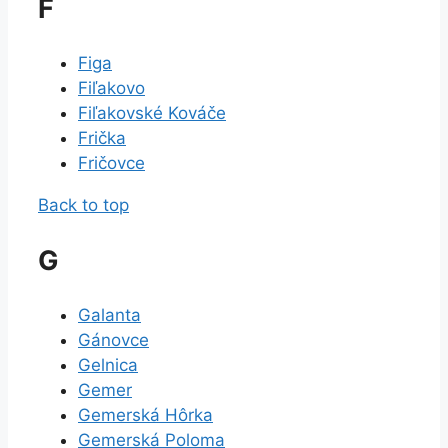
F
Figa
Fiľakovo
Fiľakovské Kováče
Frička
Fričovce
Back to top
G
Galanta
Gánovce
Gelnica
Gemer
Gemerská Hôrka
Gemerská Poloma