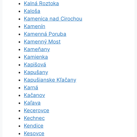
Kalná Roztoka
Kaloša
Kamenica nad Cirochou
Kamenín
Kamenná Poruba
Kamenný Most
Kameňany
Kamienka
Kapišová
Kapušany
Kapušianske Kľačany
Karná
Kačanov
Kaľava
Kecerovce
Kechnec
Kendice
Kesovce