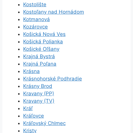
Kostolište
Kostoľany nad Hornádom
Kotmanová
Kozárovce
Košická Nová Ves
Košická Polianka
Košické Oľšany
Krajná Bystrá
Krajná Poľana
Krásna
Krásnohorské Podhradie
Krásny Brod
Kravany (PP)
Kravany (TV)
Kráľ
Kráľovce
Kráľovský Chlmec
Kristy