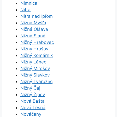
Nimnica
Nitra
Nitra nad Ipľom
Nižná Myšľa
Nižná Olšava
Nižná Slaná
Nižný Hrabovec
Nižný Hrušov
Nižný Komárnik
Nižný Lánec
Nižný Mirošov
Nižný Slavkov
Nižný Tvarožec
Nižný Čaj
Nižný Žipov
Nová Bašta
Nová Lesná
Nováčany