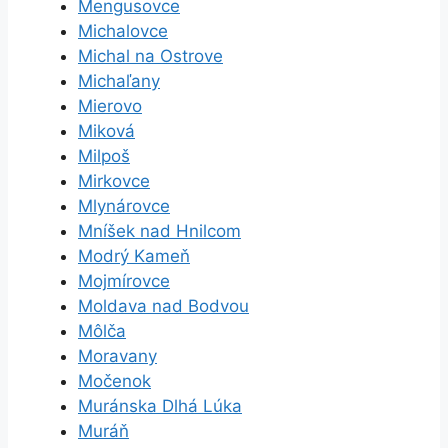
Mengusovce
Michalovce
Michal na Ostrove
Michaľany
Mierovo
Miková
Milpoš
Mirkovce
Mlynárovce
Mníšek nad Hnilcom
Modrý Kameň
Mojmírovce
Moldava nad Bodvou
Môlča
Moravany
Močenok
Muránska Dlhá Lúka
Muráň