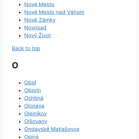
Nové Mesto
Nové Mesto nad Váhom
Nové Zámky
Novosad
Nový Život
Back to top
O
Obid
Oborín
Ochtiná
Olcnava
Olejníkov
Olšovany
Ondavské Matiašovce
Opiná