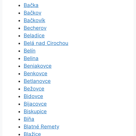
Bačka
Bačkov
Bačkovík
Becherov
Beladice
Belá nad Cirochou
Belín
Belina
Beniakovce
Benkovce
Betlanovce
Bežovce
Bidovce
Bijacovce
Biskupice
Bíňa
Blatné Remety
Blažice