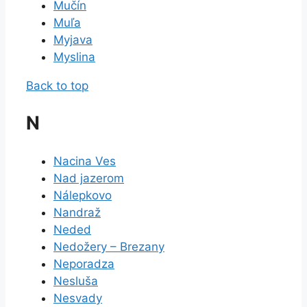
Mučín
Muľa
Myjava
Myslina
Back to top
N
Nacina Ves
Nad jazerom
Nálepkovo
Nandraž
Neded
Nedožery – Brezany
Neporadza
Nesluša
Nesvady