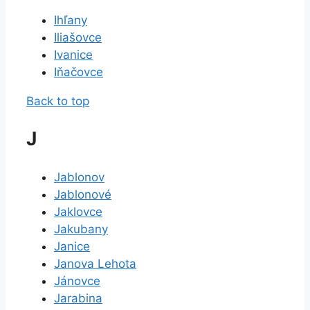
Ihľany
Iliašovce
Ivanice
Iňačovce
Back to top
J
Jablonov
Jablonové
Jaklovce
Jakubany
Janice
Janova Lehota
Jánovce
Jarabina