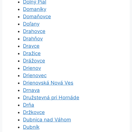
Dolný Pial
Domaníky
Domaňovce
Doľany
Drahovce
Drahňov
Dravce
Dražice
Drážovce
Drienov
Drienovec
Drienovská Nová Ves
Drnava
Družstevná pri Hornáde
Drňa
Držkovce
Dubnica nad Váhom
Dubník