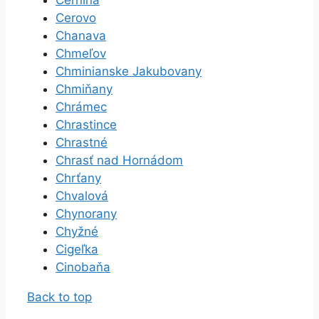
Cerovo
Chanava
Chmeľov
Chminianske Jakubovany
Chmiňany
Chrámec
Chrastince
Chrastné
Chrasť nad Hornádom
Chrťany
Chvalová
Chynorany
Chyžné
Cigeľka
Cinobaňa
Back to top