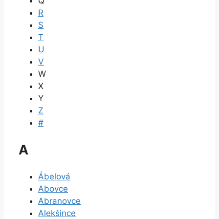
Q
R
S
T
U
V
W
X
Y
Z
#
A
Ábelová
Abovce
Abranovce
Alekšince