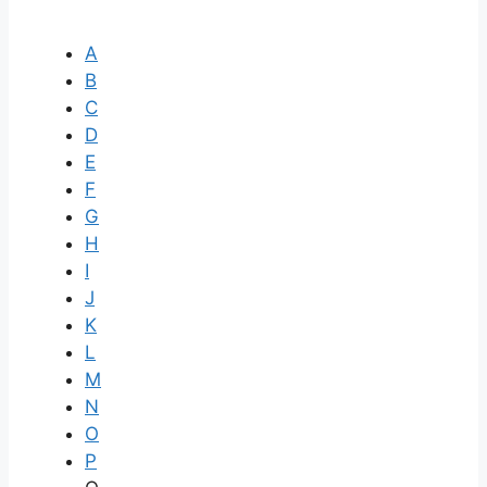
A
B
C
D
E
F
G
H
I
J
K
L
M
N
O
P