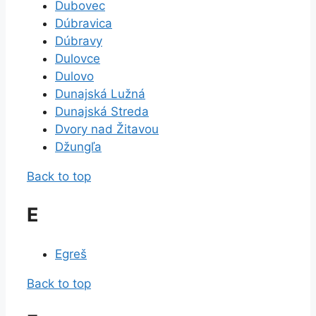
Dubovec
Dúbravica
Dúbravy
Dulovce
Dulovo
Dunajská Lužná
Dunajská Streda
Dvory nad Žitavou
Džungľa
Back to top
E
Egreš
Back to top