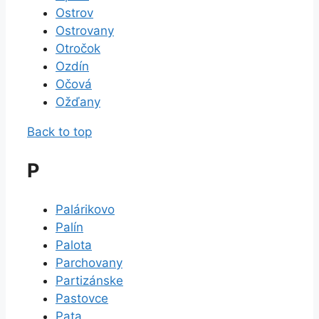
Ostrov
Ostrovany
Otročok
Ozdín
Očová
Ožďany
Back to top
P
Palárikovo
Palín
Palota
Parchovany
Partizánske
Pastovce
Pata