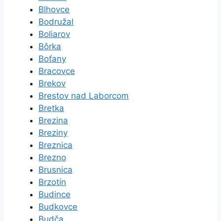
Blhovce
Bodružal
Boliarov
Bôrka
Boťany
Bracovce
Brekov
Brestov nad Laborcom
Bretka
Brezina
Breziny
Breznica
Brezno
Brusnica
Brzotín
Budince
Budkovce
Budča