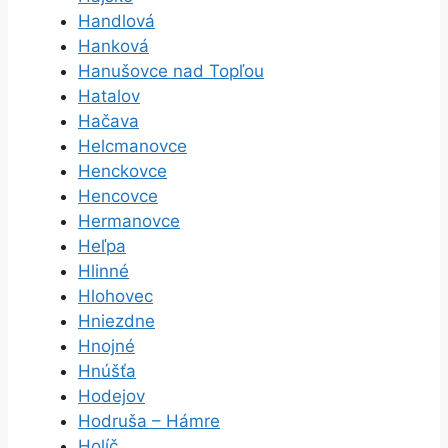
Handlová
Hanková
Hanušovce nad Topľou
Hatalov
Hačava
Helcmanovce
Henckovce
Hencovce
Hermanovce
Heľpa
Hlinné
Hlohovec
Hniezdne
Hnojné
Hnúšťa
Hodejov
Hodruša – Hámre
Holíč