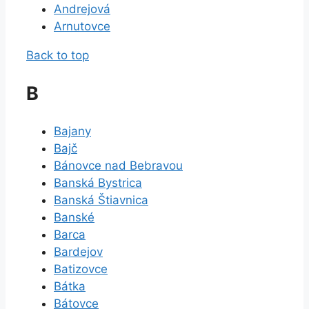
Andrejová
Arnutovce
Back to top
B
Bajany
Bajč
Bánovce nad Bebravou
Banská Bystrica
Banská Štiavnica
Banské
Barca
Bardejov
Batizovce
Bátka
Bátovce