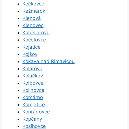
Kečkovce
Kežmarok
Klenová
Klenovec
Kobeliarovo
Koceľovce
Kojatice
Kojšov
Kokava nad Rimavicou
Kolárovo
Kolačkov
Kolbovce
Kolinovce
Komárno
Komjatice
Konrádovce
Kopčany
Kosihovce