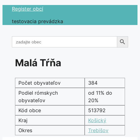
Preskočiť
Register obcí
na
testovacia prevádzka
obsah
Search Button
Search
for:
Malá Tŕňa
Počet obyvateľov
384
Podiel rómskych
od 11% do
obyvateľov
20%
Kód obce
513792
Kraj
Košický
Okres
Trebišov