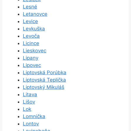
Lesné
Letanovce
Levice
Levkuška
Levoča
Licince
Lieskovec
Lipany
Lipovec
Liptovská Porúbka
Liptovská Teplička
Liptovský Mikuláš
Litava
Lišov
Lok
Lomnička
Lontov