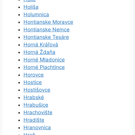
Holiša
Holumnica
Hontianske Moravce
Hontianske Nemce
Hontianske Tesáre
Horná Kráľová
Horná Ždaňa
Horné Mladonice
Horné Plachtince
Horovce
Hostice
Hostišovce
Hrabské
Hrabušice
Hrachovište
Hradište
Hranovnica
Hraň