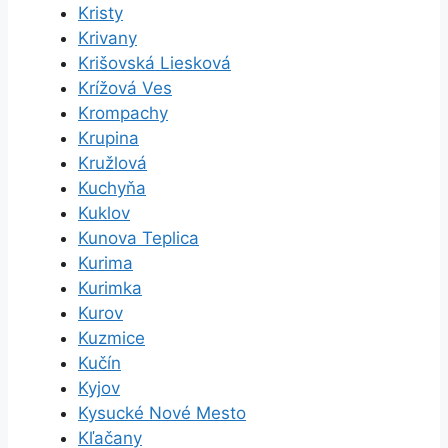
Kristy
Krivany
Krišovská Liesková
Krížová Ves
Krompachy
Krupina
Kružlová
Kuchyňa
Kuklov
Kunova Teplica
Kurima
Kurimka
Kurov
Kuzmice
Kučín
Kyjov
Kysucké Nové Mesto
Kľačany