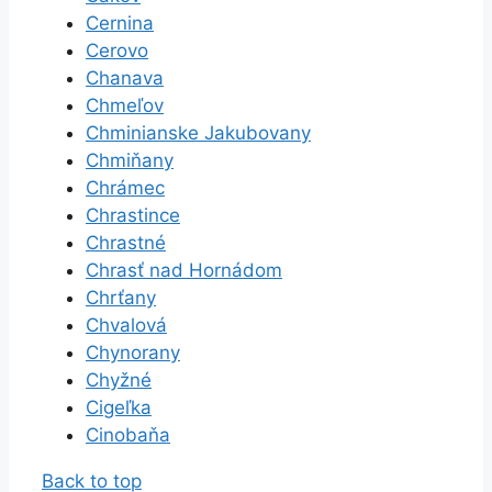
Cernina
Cerovo
Chanava
Chmeľov
Chminianske Jakubovany
Chmiňany
Chrámec
Chrastince
Chrastné
Chrasť nad Hornádom
Chrťany
Chvalová
Chynorany
Chyžné
Cigeľka
Cinobaňa
Back to top