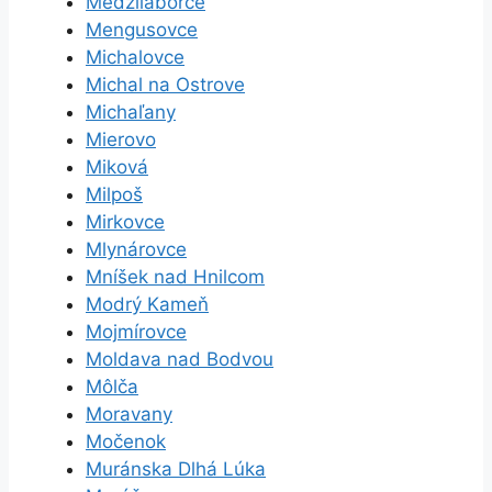
Medzilaborce
Mengusovce
Michalovce
Michal na Ostrove
Michaľany
Mierovo
Miková
Milpoš
Mirkovce
Mlynárovce
Mníšek nad Hnilcom
Modrý Kameň
Mojmírovce
Moldava nad Bodvou
Môlča
Moravany
Močenok
Muránska Dlhá Lúka