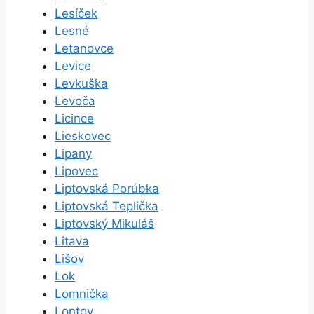
Lesíček
Lesné
Letanovce
Levice
Levkuška
Levoča
Licince
Lieskovec
Lipany
Lipovec
Liptovská Porúbka
Liptovská Teplička
Liptovský Mikuláš
Litava
Lišov
Lok
Lomnička
Lontov