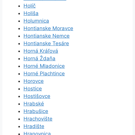
Holíč
Holiša
Holumnica
Hontianske Moravce
Hontianske Nemce
Hontianske Tesáre
Horná Kráľová
Horná Ždaňa
Horné Mladonice
Horné Plachtince
Horovce
Hostice
Hostišovce
Hrabské
Hrabušice
Hrachovište
Hradište
Hranovnica