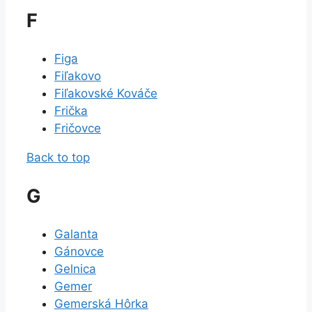
F
Figa
Fiľakovo
Fiľakovské Kováče
Frička
Fričovce
Back to top
G
Galanta
Gánovce
Gelnica
Gemer
Gemerská Hôrka