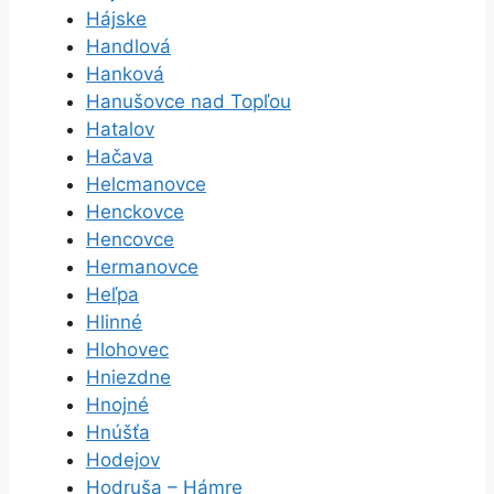
Hájske
Handlová
Hanková
Hanušovce nad Topľou
Hatalov
Hačava
Helcmanovce
Henckovce
Hencovce
Hermanovce
Heľpa
Hlinné
Hlohovec
Hniezdne
Hnojné
Hnúšťa
Hodejov
Hodruša – Hámre