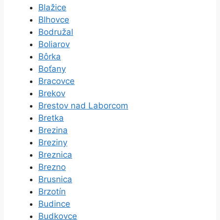
Blažice
Blhovce
Bodružal
Boliarov
Bôrka
Boťany
Bracovce
Brekov
Brestov nad Laborcom
Bretka
Brezina
Breziny
Breznica
Brezno
Brusnica
Brzotín
Budince
Budkovce