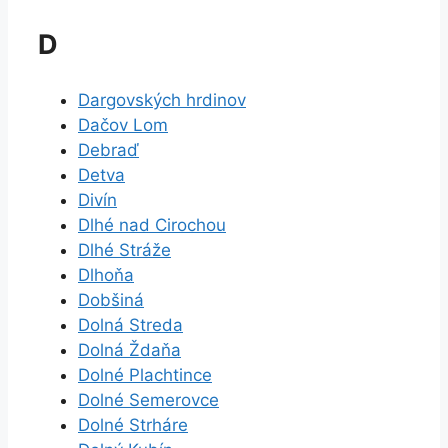
D
Dargovských hrdinov
Dačov Lom
Debraď
Detva
Divín
Dlhé nad Cirochou
Dlhé Stráže
Dlhoňa
Dobšiná
Dolná Streda
Dolná Ždaňa
Dolné Plachtince
Dolné Semerovce
Dolné Strháre