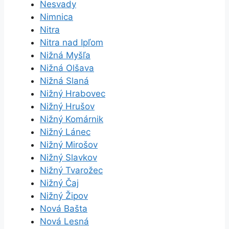
Nesvady
Nimnica
Nitra
Nitra nad Ipľom
Nižná Myšľa
Nižná Olšava
Nižná Slaná
Nižný Hrabovec
Nižný Hrušov
Nižný Komárnik
Nižný Lánec
Nižný Mirošov
Nižný Slavkov
Nižný Tvarožec
Nižný Čaj
Nižný Žipov
Nová Bašta
Nová Lesná