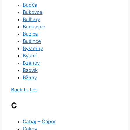
Budča
Bukovce
Bulhary
Bunkovce
Buzica
Bušince
Bystrany
Bystré
Bzenov
Bzovík
Bžany
Back to top
C
Cabaj – Čápor
Cakov