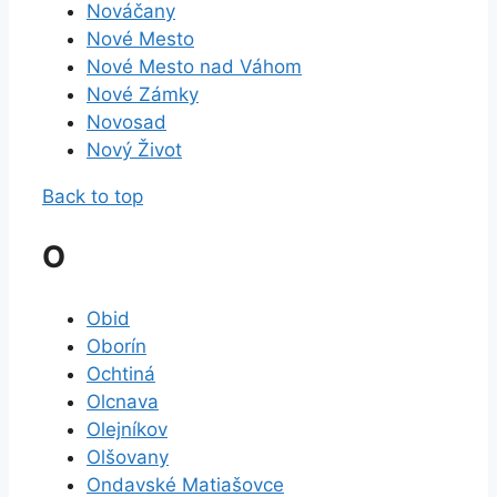
Nováčany
Nové Mesto
Nové Mesto nad Váhom
Nové Zámky
Novosad
Nový Život
Back to top
O
Obid
Oborín
Ochtiná
Olcnava
Olejníkov
Olšovany
Ondavské Matiašovce