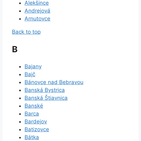
Alekšince
Andrejová
Arnutovce
Back to top
B
Bajany
Bajč
Bánovce nad Bebravou
Banská Bystrica
Banská Štiavnica
Banské
Barca
Bardejov
Batizovce
Bátka