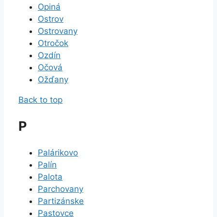
Opiná
Ostrov
Ostrovany
Otročok
Ozdín
Očová
Ožďany
Back to top
P
Palárikovo
Palín
Palota
Parchovany
Partizánske
Pastovce