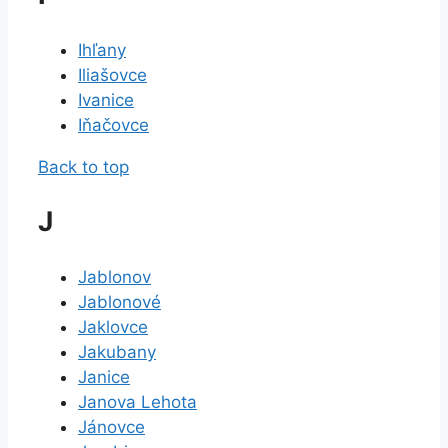
Ihľany
Iliašovce
Ivanice
Iňačovce
Back to top
J
Jablonov
Jablonové
Jaklovce
Jakubany
Janice
Janova Lehota
Jánovce