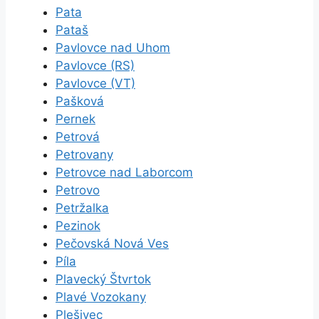
Pata
Pataš
Pavlovce nad Uhom
Pavlovce (RS)
Pavlovce (VT)
Pašková
Pernek
Petrová
Petrovany
Petrovce nad Laborcom
Petrovo
Petržalka
Pezinok
Pečovská Nová Ves
Píla
Plavecký Štvrtok
Plavé Vozokany
Plešivec