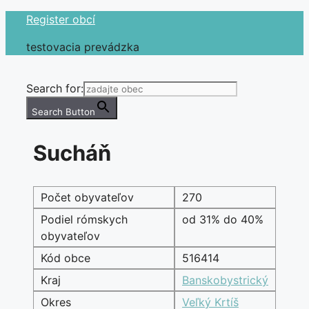
Preskočiť
Register obcí
na
testovacia prevádzka
obsah
Search for:
Search Button
Sucháň
Počet obyvateľov
270
Podiel rómskych
od 31% do 40%
obyvateľov
Kód obce
516414
Kraj
Banskobystrický
Okres
Veľký Krtíš