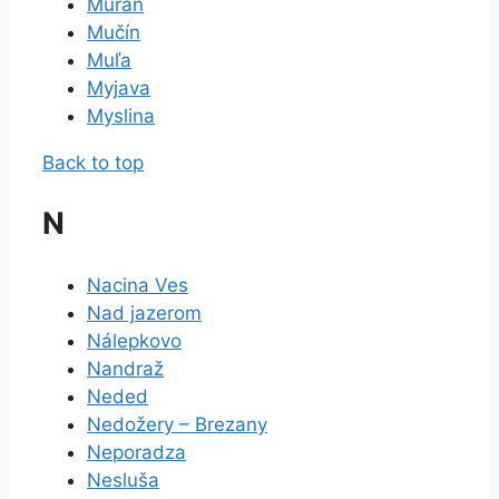
Muráň
Mučín
Muľa
Myjava
Myslina
Back to top
N
Nacina Ves
Nad jazerom
Nálepkovo
Nandraž
Neded
Nedožery – Brezany
Neporadza
Nesluša