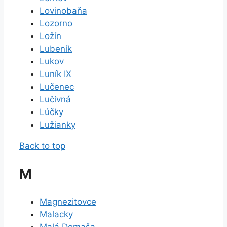
Lovinobaňa
Lozorno
Ložín
Lubeník
Lukov
Luník IX
Lučenec
Lučivná
Lúčky
Lužianky
Back to top
M
Magnezitovce
Malacky