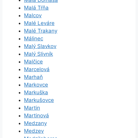
Malá Domaša
Malá Tŕňa
Malcov
Malé Leváre
Malé Trakany
Málinec
Malý Slavkov
Malý Slivník
Malčice
Marcelová
Marhaň
Markovce
Markuška
Markušovce
Martin
Martinová
Medzany
Medzev