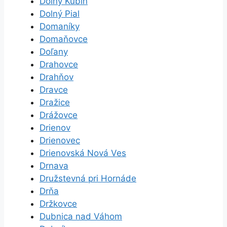
Dolný Kubín
Dolný Pial
Domaníky
Domaňovce
Doľany
Drahovce
Drahňov
Dravce
Dražice
Drážovce
Drienov
Drienovec
Drienovská Nová Ves
Drnava
Družstevná pri Hornáde
Drňa
Držkovce
Dubnica nad Váhom