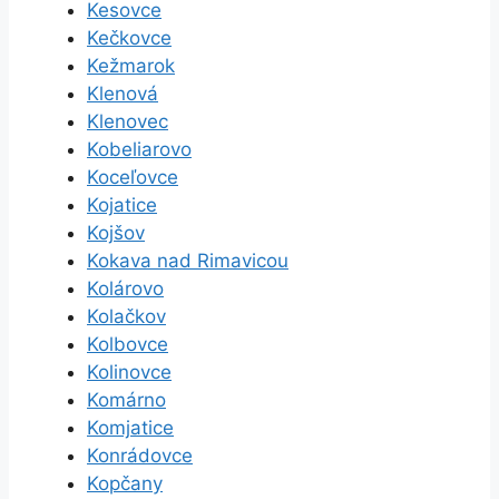
Kesovce
Kečkovce
Kežmarok
Klenová
Klenovec
Kobeliarovo
Koceľovce
Kojatice
Kojšov
Kokava nad Rimavicou
Kolárovo
Kolačkov
Kolbovce
Kolinovce
Komárno
Komjatice
Konrádovce
Kopčany