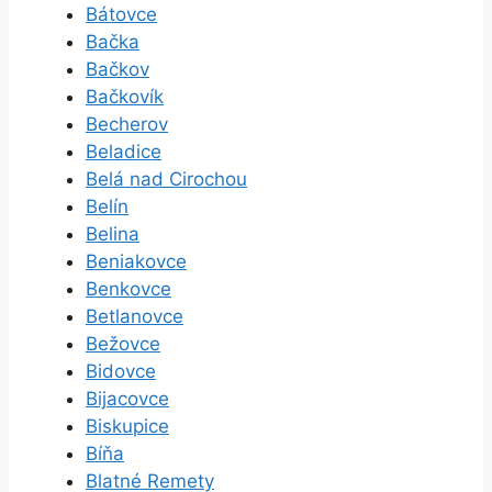
Bátovce
Bačka
Bačkov
Bačkovík
Becherov
Beladice
Belá nad Cirochou
Belín
Belina
Beniakovce
Benkovce
Betlanovce
Bežovce
Bidovce
Bijacovce
Biskupice
Bíňa
Blatné Remety