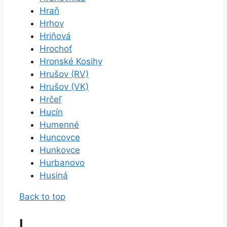
Hraň
Hrhov
Hriňová
Hrochoť
Hronské Kosihy
Hrušov (RV)
Hrušov (VK)
Hrčeľ
Hucín
Humenné
Huncovce
Hunkovce
Hurbanovo
Husiná
Back to top
I