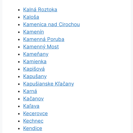
Kalná Roztoka
Kaloša
Kamenica nad Cirochou
Kamenín
Kamenná Poruba
Kamenný Most
Kameňany
Kamienka
Kapišová
Kapušany
Kapušianske Kľačany
Karná
Kačanov
Kaľava
Kecerovce
Kechnec
Kendice