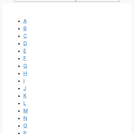
A
B
C
D
E
F
G
H
I
J
K
L
M
N
O
P