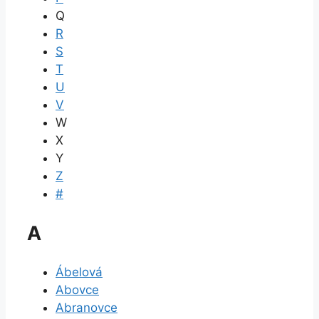
Q
R
S
T
U
V
W
X
Y
Z
#
A
Ábelová
Abovce
Abranovce