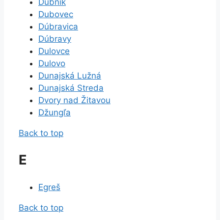
Dubník
Dubovec
Dúbravica
Dúbravy
Dulovce
Dulovo
Dunajská Lužná
Dunajská Streda
Dvory nad Žitavou
Džungľa
Back to top
E
Egreš
Back to top