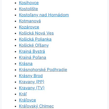
Kosihovce
Kostolište
Kostoľany nad Hornádom
Kotmanová
Kozárovce
Košická Nová Ves
Košická Polianka
Košické Oľšany
Krajná Bystrá
Krajná Poľana
Krásna
Krásnohorské Podhradie
Krásny Brod
Kravany (PP)
Kravany (TV)
Kráľ
Kráľovce
Kráľovský Chlmec