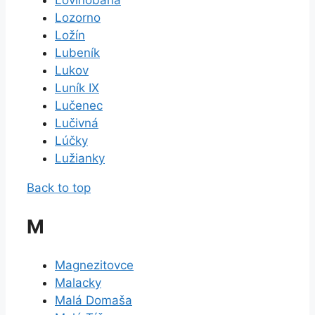
Lovinobaňa
Lozorno
Ložín
Lubeník
Lukov
Luník IX
Lučenec
Lučivná
Lúčky
Lužianky
Back to top
M
Magnezitovce
Malacky
Malá Domaša