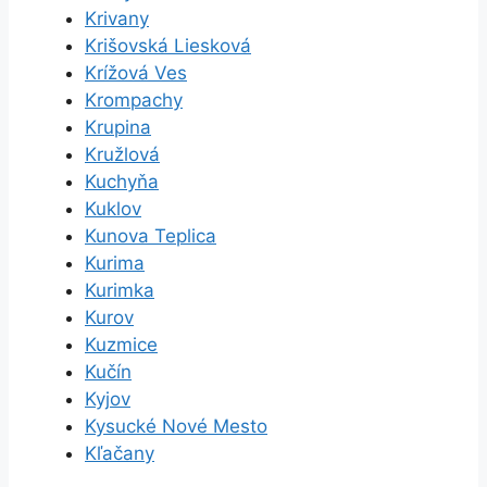
Krivany
Krišovská Liesková
Krížová Ves
Krompachy
Krupina
Kružlová
Kuchyňa
Kuklov
Kunova Teplica
Kurima
Kurimka
Kurov
Kuzmice
Kučín
Kyjov
Kysucké Nové Mesto
Kľačany