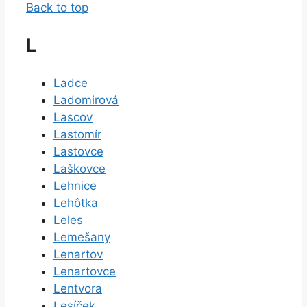
Back to top
L
Ladce
Ladomirová
Lascov
Lastomír
Lastovce
Laškovce
Lehnice
Lehôtka
Leles
Lemešany
Lenartov
Lenartovce
Lentvora
Lesíček