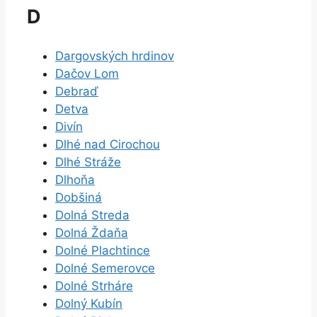
D
Dargovských hrdinov
Dačov Lom
Debraď
Detva
Divín
Dlhé nad Cirochou
Dlhé Stráže
Dlhoňa
Dobšiná
Dolná Streda
Dolná Ždaňa
Dolné Plachtince
Dolné Semerovce
Dolné Strháre
Dolný Kubín