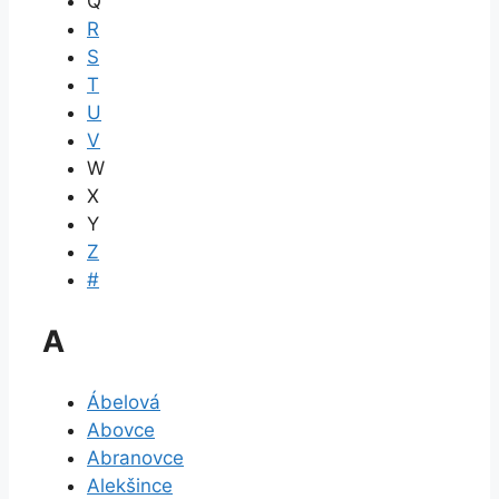
Q
R
S
T
U
V
W
X
Y
Z
#
A
Ábelová
Abovce
Abranovce
Alekšince