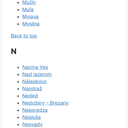
Mučín
Muľa
Myjava
Myslina
Back to top
N
Nacina Ves
Nad jazerom
Nálepkovo
Nandraž
Neded
Nedožery – Brezany
Neporadza
Nesluša
Nesvady