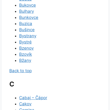
Bukovce
Bulhary
Bunkovce
Buzica
Bušince
Bystrany
Bystré
Bzenov
Bzovík
Bžany
Back to top
C
Cabaj – Čápor
Cakov
Cernina