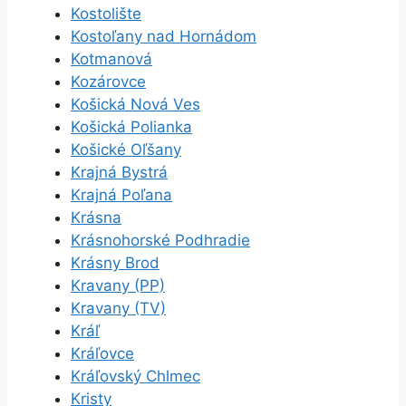
Kostolište
Kostoľany nad Hornádom
Kotmanová
Kozárovce
Košická Nová Ves
Košická Polianka
Košické Oľšany
Krajná Bystrá
Krajná Poľana
Krásna
Krásnohorské Podhradie
Krásny Brod
Kravany (PP)
Kravany (TV)
Kráľ
Kráľovce
Kráľovský Chlmec
Kristy