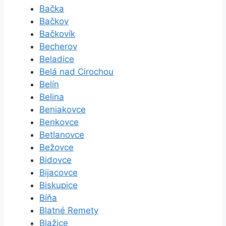
Bačka
Bačkov
Bačkovík
Becherov
Beladice
Belá nad Cirochou
Belín
Belina
Beniakovce
Benkovce
Betlanovce
Bežovce
Bidovce
Bijacovce
Biskupice
Bíňa
Blatné Remety
Blažice