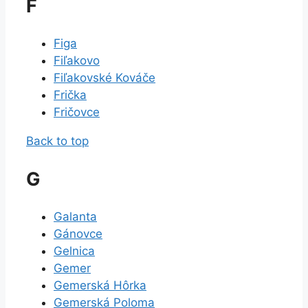
F
Figa
Fiľakovo
Fiľakovské Kováče
Frička
Fričovce
Back to top
G
Galanta
Gánovce
Gelnica
Gemer
Gemerská Hôrka
Gemerská Poloma