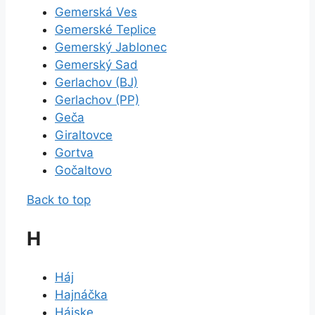
Gemerská Ves
Gemerské Teplice
Gemerský Jablonec
Gemerský Sad
Gerlachov (BJ)
Gerlachov (PP)
Geča
Giraltovce
Gortva
Gočaltovo
Back to top
H
Háj
Hajnáčka
Hájske