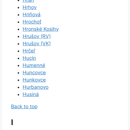
Hrhov
Hriňová
Hrochoť
Hronské Kosihy
Hrušov (RV)
Hrušov (VK)
Hrčeľ
Hucín
Humenné
Huncovce
Hunkovce
Hurbanovo
Husiná
Back to top
I