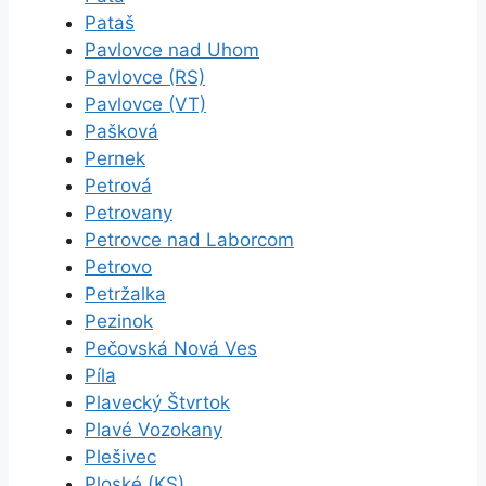
Pataš
Pavlovce nad Uhom
Pavlovce (RS)
Pavlovce (VT)
Pašková
Pernek
Petrová
Petrovany
Petrovce nad Laborcom
Petrovo
Petržalka
Pezinok
Pečovská Nová Ves
Píla
Plavecký Štvrtok
Plavé Vozokany
Plešivec
Ploské (KS)