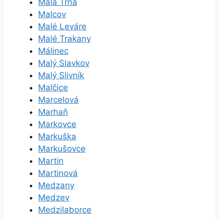
Malá Tŕňa
Malcov
Malé Leváre
Malé Trakany
Málinec
Malý Slavkov
Malý Slivník
Malčice
Marcelová
Marhaň
Markovce
Markuška
Markušovce
Martin
Martinová
Medzany
Medzev
Medzilaborce