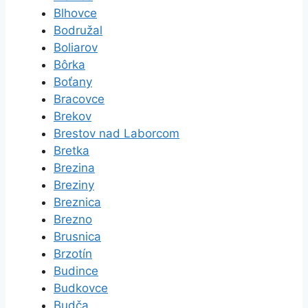
Blhovce
Bodružal
Boliarov
Bôrka
Boťany
Bracovce
Brekov
Brestov nad Laborcom
Bretka
Brezina
Breziny
Breznica
Brezno
Brusnica
Brzotín
Budince
Budkovce
Budča