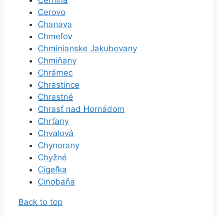
Cerovo
Chanava
Chmeľov
Chminianske Jakubovany
Chmiňany
Chrámec
Chrastince
Chrastné
Chrasť nad Hornádom
Chrťany
Chvalová
Chynorany
Chyžné
Cigeľka
Cinobaňa
Back to top