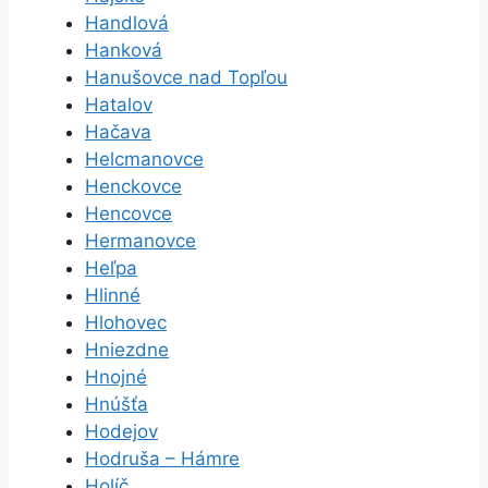
Handlová
Hanková
Hanušovce nad Topľou
Hatalov
Hačava
Helcmanovce
Henckovce
Hencovce
Hermanovce
Heľpa
Hlinné
Hlohovec
Hniezdne
Hnojné
Hnúšťa
Hodejov
Hodruša – Hámre
Holíč