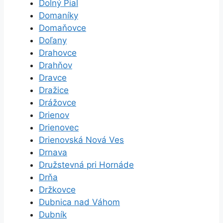
Dolný Pial
Domaníky
Domaňovce
Doľany
Drahovce
Drahňov
Dravce
Dražice
Drážovce
Drienov
Drienovec
Drienovská Nová Ves
Drnava
Družstevná pri Hornáde
Drňa
Držkovce
Dubnica nad Váhom
Dubník