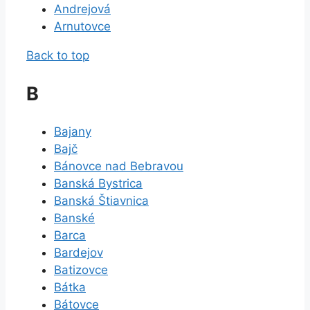
Andrejová
Arnutovce
Back to top
B
Bajany
Bajč
Bánovce nad Bebravou
Banská Bystrica
Banská Štiavnica
Banské
Barca
Bardejov
Batizovce
Bátka
Bátovce