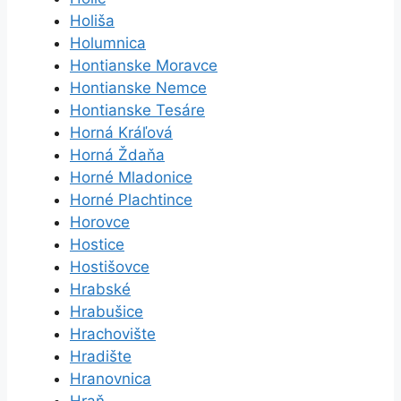
Holiša
Holumnica
Hontianske Moravce
Hontianske Nemce
Hontianske Tesáre
Horná Kráľová
Horná Ždaňa
Horné Mladonice
Horné Plachtince
Horovce
Hostice
Hostišovce
Hrabské
Hrabušice
Hrachovište
Hradište
Hranovnica
Hraň