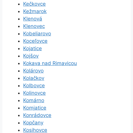
Kečkovce
Kežmarok
Klenová
Klenovec
Kobeliarovo
Koceľovce
Kojatice
Kojšov
Kokava nad Rimavicou
Kolárovo
Kolačkov
Kolbovce
Kolinovce
Komárno
Komjatice
Konrádovce
Kopčany
Kosihovce