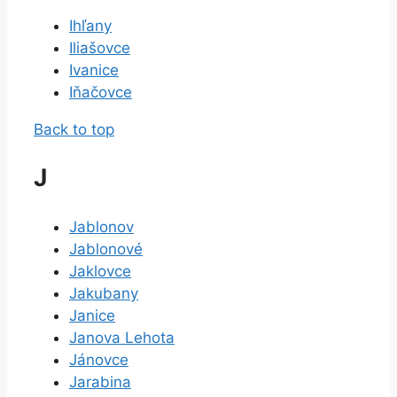
Ihľany
Iliašovce
Ivanice
Iňačovce
Back to top
J
Jablonov
Jablonové
Jaklovce
Jakubany
Janice
Janova Lehota
Jánovce
Jarabina