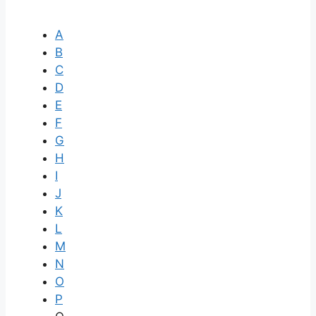
A
B
C
D
E
F
G
H
I
J
K
L
M
N
O
P