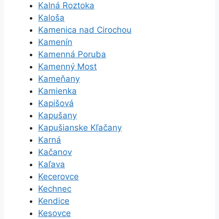
Kalná Roztoka
Kaloša
Kamenica nad Cirochou
Kamenín
Kamenná Poruba
Kamenný Most
Kameňany
Kamienka
Kapišová
Kapušany
Kapušianske Kľačany
Karná
Kačanov
Kaľava
Kecerovce
Kechnec
Kendice
Kesovce