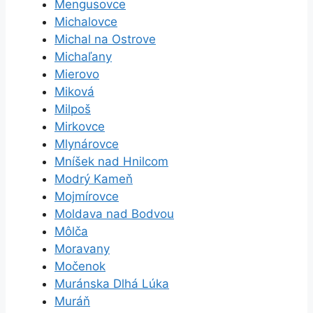
Mengusovce
Michalovce
Michal na Ostrove
Michaľany
Mierovo
Miková
Milpoš
Mirkovce
Mlynárovce
Mníšek nad Hnilcom
Modrý Kameň
Mojmírovce
Moldava nad Bodvou
Môlča
Moravany
Močenok
Muránska Dlhá Lúka
Muráň