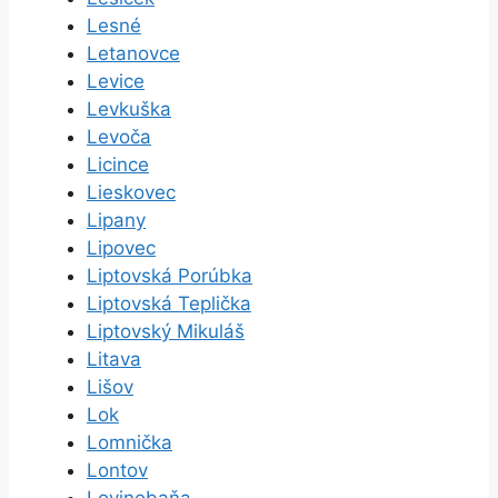
Lesné
Letanovce
Levice
Levkuška
Levoča
Licince
Lieskovec
Lipany
Lipovec
Liptovská Porúbka
Liptovská Teplička
Liptovský Mikuláš
Litava
Lišov
Lok
Lomnička
Lontov