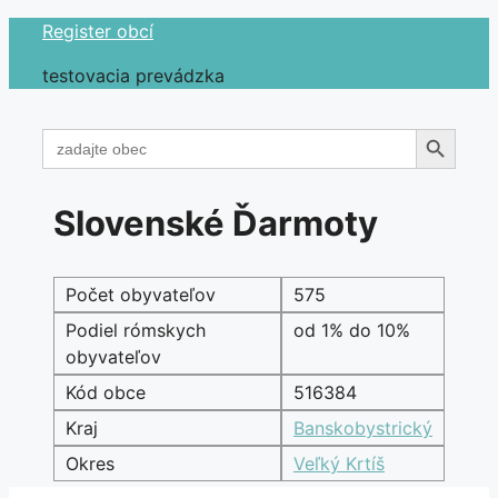
Preskočiť
Register obcí
na
testovacia prevádzka
obsah
Search Button
Search
for:
Slovenské Ďarmoty
Počet obyvateľov
575
Podiel rómskych
od 1% do 10%
obyvateľov
Kód obce
516384
Kraj
Banskobystrický
Okres
Veľký Krtíš