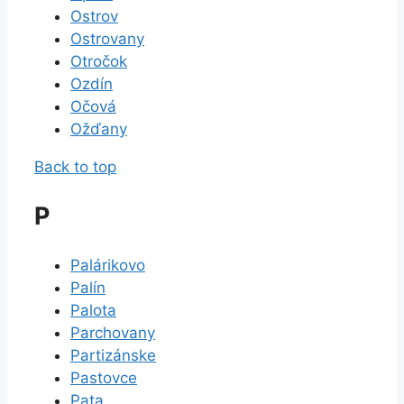
Ostrov
Ostrovany
Otročok
Ozdín
Očová
Ožďany
Back to top
P
Palárikovo
Palín
Palota
Parchovany
Partizánske
Pastovce
Pata