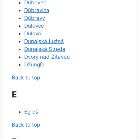
Dubovec
Dúbravica
Dúbravy
Dulovce
Dulovo
Dunajská Lužná
Dunajská Streda
Dvory nad Žitavou
Džungľa
Back to top
E
Egreš
Back to top