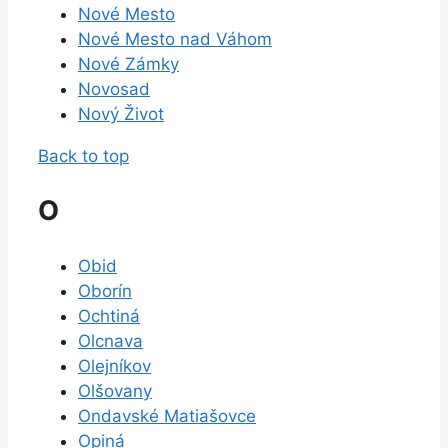
Nové Mesto
Nové Mesto nad Váhom
Nové Zámky
Novosad
Nový Život
Back to top
O
Obid
Oborín
Ochtiná
Olcnava
Olejníkov
Olšovany
Ondavské Matiašovce
Opiná