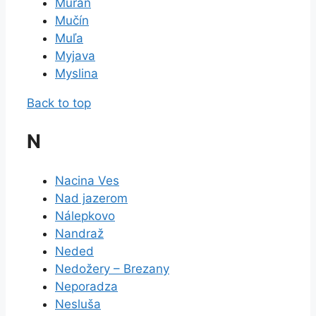
Muráň
Mučín
Muľa
Myjava
Myslina
Back to top
N
Nacina Ves
Nad jazerom
Nálepkovo
Nandraž
Neded
Nedožery – Brezany
Neporadza
Nesluša