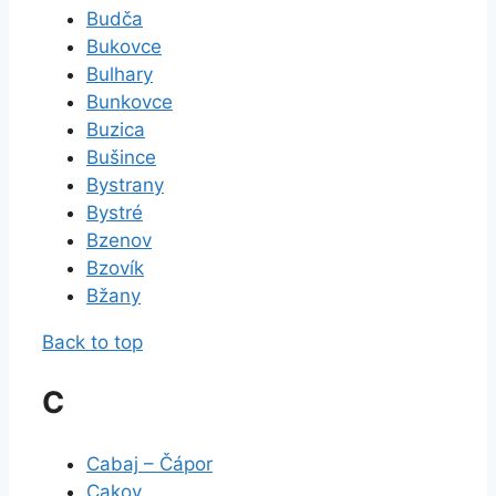
Budča
Bukovce
Bulhary
Bunkovce
Buzica
Bušince
Bystrany
Bystré
Bzenov
Bzovík
Bžany
Back to top
C
Cabaj – Čápor
Cakov