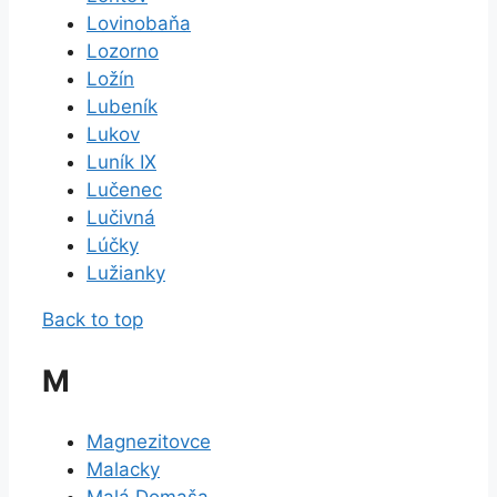
Lovinobaňa
Lozorno
Ložín
Lubeník
Lukov
Luník IX
Lučenec
Lučivná
Lúčky
Lužianky
Back to top
M
Magnezitovce
Malacky