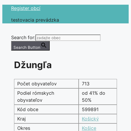
Preskočiť
Register obcí
na
testovacia prevádzka
obsah
Search for:
Search Button
Džungľa
Počet obyvateľov
713
Podiel rómskych
od 41% do
obyvateľov
50%
Kód obce
599891
Kraj
Košický
Okres
Košice