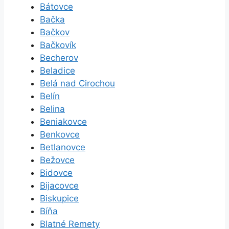
Bátovce
Bačka
Bačkov
Bačkovík
Becherov
Beladice
Belá nad Cirochou
Belín
Belina
Beniakovce
Benkovce
Betlanovce
Bežovce
Bidovce
Bijacovce
Biskupice
Bíňa
Blatné Remety