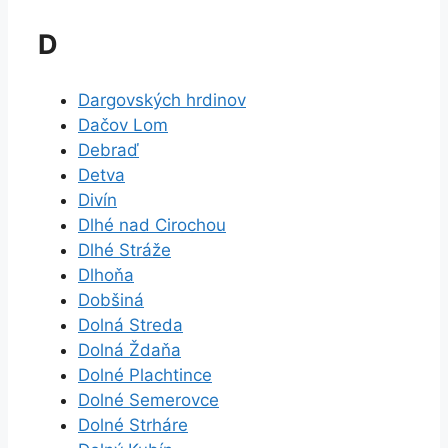
D
Dargovských hrdinov
Dačov Lom
Debraď
Detva
Divín
Dlhé nad Cirochou
Dlhé Stráže
Dlhoňa
Dobšiná
Dolná Streda
Dolná Ždaňa
Dolné Plachtince
Dolné Semerovce
Dolné Strháre