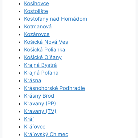
Kosihovce
Kostolište
Kostoľany nad Hornádom
Kotmanová
Kozárovce
Košická Nová Ves
Košická Polianka
Košické Oľšany
Krajná Bystrá
Krajná Poľana
Krásna
Krásnohorské Podhradie
Krásny Brod
Kravany (PP)
Kravany (TV)
Kráľ
Kráľovce
Kráľovský Chlmec