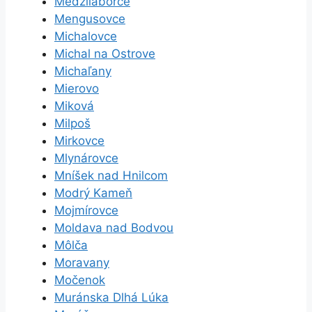
Medzilaborce
Mengusovce
Michalovce
Michal na Ostrove
Michaľany
Mierovo
Miková
Milpoš
Mirkovce
Mlynárovce
Mníšek nad Hnilcom
Modrý Kameň
Mojmírovce
Moldava nad Bodvou
Môlča
Moravany
Močenok
Muránska Dlhá Lúka