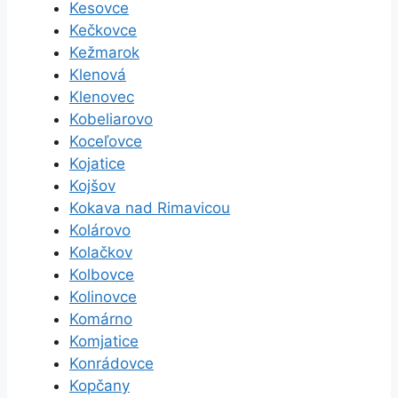
Kesovce
Kečkovce
Kežmarok
Klenová
Klenovec
Kobeliarovo
Koceľovce
Kojatice
Kojšov
Kokava nad Rimavicou
Kolárovo
Kolačkov
Kolbovce
Kolinovce
Komárno
Komjatice
Konrádovce
Kopčany