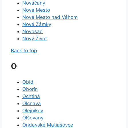
Nováčany
Nové Mesto
Nové Mesto nad Váhom
Nové Zámky
Novosad
Nový Život
Back to top
O
Obid
Oborín
Ochtiná
Olcnava
Olejníkov
Olšovany
Ondavské Matiašovce