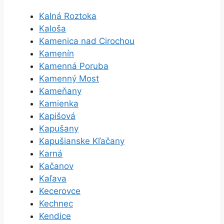
Kalná Roztoka
Kaloša
Kamenica nad Cirochou
Kamenín
Kamenná Poruba
Kamenný Most
Kameňany
Kamienka
Kapišová
Kapušany
Kapušianske Kľačany
Karná
Kačanov
Kaľava
Kecerovce
Kechnec
Kendice