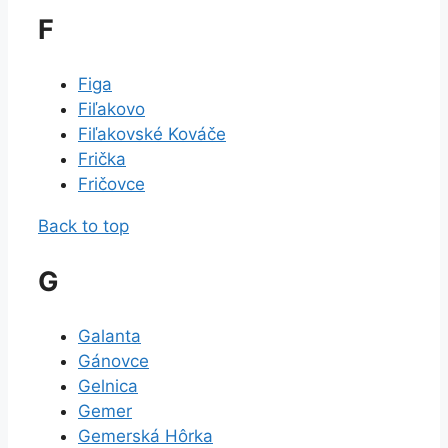
F
Figa
Fiľakovo
Fiľakovské Kováče
Frička
Fričovce
Back to top
G
Galanta
Gánovce
Gelnica
Gemer
Gemerská Hôrka