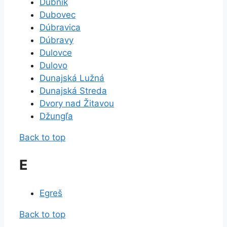
Dubník
Dubovec
Dúbravica
Dúbravy
Dulovce
Dulovo
Dunajská Lužná
Dunajská Streda
Dvory nad Žitavou
Džungľa
Back to top
E
Egreš
Back to top