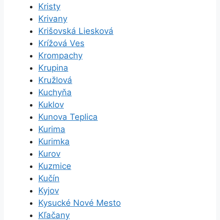
Kristy
Krivany
Krišovská Liesková
Krížová Ves
Krompachy
Krupina
Kružlová
Kuchyňa
Kuklov
Kunova Teplica
Kurima
Kurimka
Kurov
Kuzmice
Kučín
Kyjov
Kysucké Nové Mesto
Kľačany