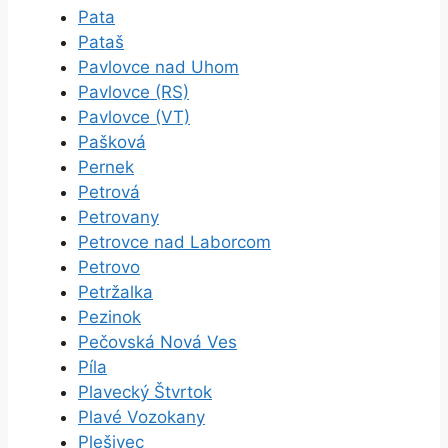
Pata
Pataš
Pavlovce nad Uhom
Pavlovce (RS)
Pavlovce (VT)
Pašková
Pernek
Petrová
Petrovany
Petrovce nad Laborcom
Petrovo
Petržalka
Pezinok
Pečovská Nová Ves
Píla
Plavecký Štvrtok
Plavé Vozokany
Plešivec