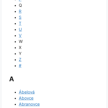
Q
R
S
T
U
V
W
X
Y
Z
#
A
Ábelová
Abovce
Abranovce