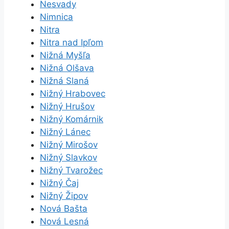
Nesvady
Nimnica
Nitra
Nitra nad Ipľom
Nižná Myšľa
Nižná Olšava
Nižná Slaná
Nižný Hrabovec
Nižný Hrušov
Nižný Komárnik
Nižný Lánec
Nižný Mirošov
Nižný Slavkov
Nižný Tvarožec
Nižný Čaj
Nižný Žipov
Nová Bašta
Nová Lesná