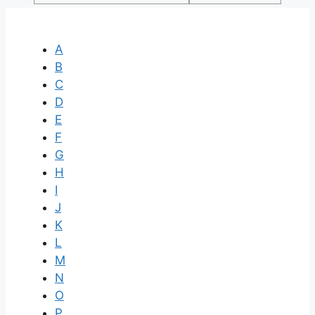
A
B
C
D
E
F
G
H
I
J
K
L
M
N
O
P