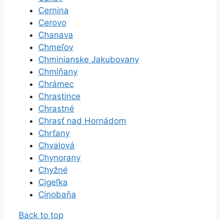
Cernina
Cerovo
Chanava
Chmeľov
Chminianske Jakubovany
Chmiňany
Chrámec
Chrastince
Chrastné
Chrasť nad Hornádom
Chrťany
Chvalová
Chynorany
Chyžné
Cigeľka
Cinobaňa
Back to top