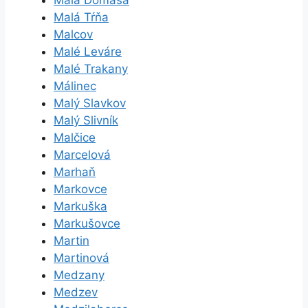
Malá Domaša
Malá Tŕňa
Malcov
Malé Leváre
Malé Trakany
Málinec
Malý Slavkov
Malý Slivník
Malčice
Marcelová
Marhaň
Markovce
Markuška
Markušovce
Martin
Martinová
Medzany
Medzev