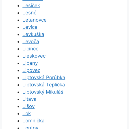
Lesíček
Lesné
Letanovce
Levice
Levkuška
Levoča
Licince
Lieskovec
Lipany
Lipovec
Liptovská Porúbka
Liptovská Teplička
Liptovský Mikuláš
Litava
Lišov
Lok
Lomnička
Lontov