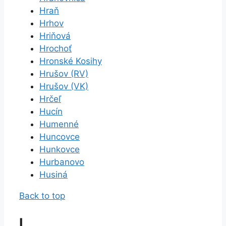
Hraň
Hrhov
Hriňová
Hrochoť
Hronské Kosihy
Hrušov (RV)
Hrušov (VK)
Hrčeľ
Hucín
Humenné
Huncovce
Hunkovce
Hurbanovo
Husiná
Back to top
I