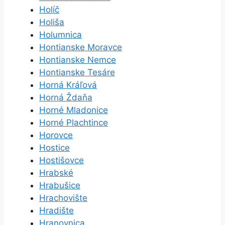
Holíč
Holiša
Holumnica
Hontianske Moravce
Hontianske Nemce
Hontianske Tesáre
Horná Kráľová
Horná Ždaňa
Horné Mladonice
Horné Plachtince
Horovce
Hostice
Hostišovce
Hrabské
Hrabušice
Hrachovište
Hradište
Hranovnica