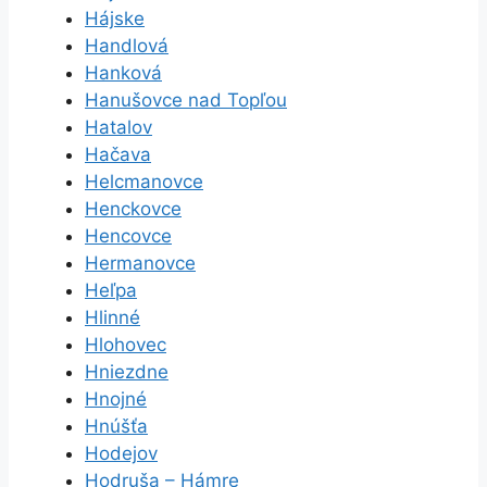
Hájske
Handlová
Hanková
Hanušovce nad Topľou
Hatalov
Hačava
Helcmanovce
Henckovce
Hencovce
Hermanovce
Heľpa
Hlinné
Hlohovec
Hniezdne
Hnojné
Hnúšťa
Hodejov
Hodruša – Hámre