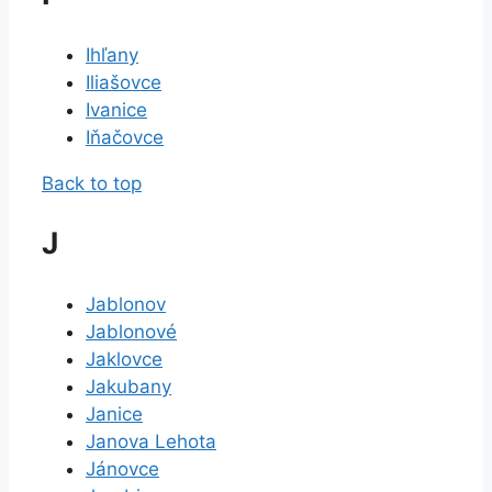
Ihľany
Iliašovce
Ivanice
Iňačovce
Back to top
J
Jablonov
Jablonové
Jaklovce
Jakubany
Janice
Janova Lehota
Jánovce