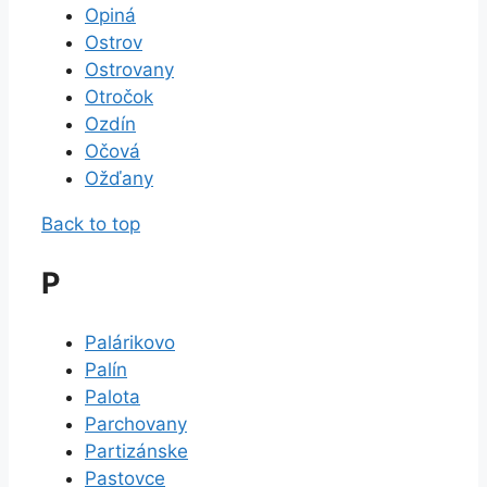
Opiná
Ostrov
Ostrovany
Otročok
Ozdín
Očová
Ožďany
Back to top
P
Palárikovo
Palín
Palota
Parchovany
Partizánske
Pastovce