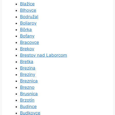
Blažice
Blhovce
Bodružal
Boliarov
Bôrka
Boťany
Bracovce
Brekov
Brestov nad Laborcom
Bretka
Brezina
Breziny
Breznica
Brezno
Brusnica
Brzotín
Budince
Budkovce