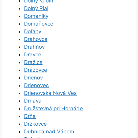
Dolný Kubín
Dolný Pial
Domaníky
Domaňovce
Doľany
Drahovce
Drahňov
Dravce
Dražice
Drážovce
Drienov
Drienovec
Drienovská Nová Ves
Drnava
Družstevná pri Hornáde
Drňa
Držkovce
Dubnica nad Váhom