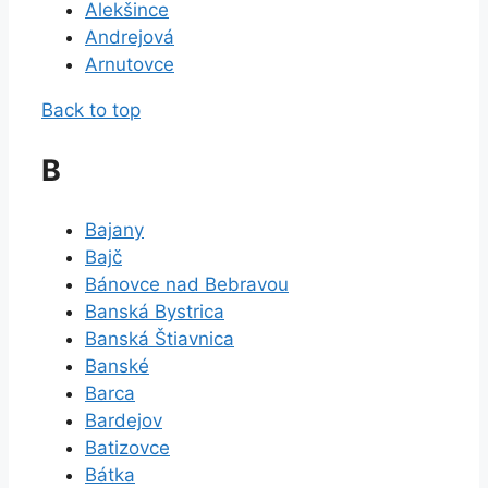
Alekšince
Andrejová
Arnutovce
Back to top
B
Bajany
Bajč
Bánovce nad Bebravou
Banská Bystrica
Banská Štiavnica
Banské
Barca
Bardejov
Batizovce
Bátka