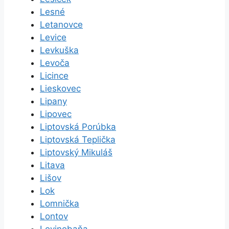
Lesné
Letanovce
Levice
Levkuška
Levoča
Licince
Lieskovec
Lipany
Lipovec
Liptovská Porúbka
Liptovská Teplička
Liptovský Mikuláš
Litava
Lišov
Lok
Lomnička
Lontov