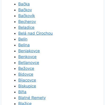
Bačka
Bačkov
Bačkovík
Becherov
Beladice
Belá nad Cirochou
Belín
Belina
Beniakovce
Benkovce
Betlanovce
Bežovce
Bidovce
Bijacovce
Biskupice
Bíňa
Blatné Remety
Blažice