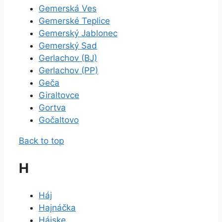
Gemerská Ves
Gemerské Teplice
Gemerský Jablonec
Gemerský Sad
Gerlachov (BJ)
Gerlachov (PP)
Geča
Giraltovce
Gortva
Gočaltovo
Back to top
H
Háj
Hajnáčka
Hájske