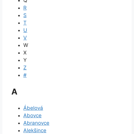
Q
R
S
T
U
V
W
X
Y
Z
#
A
Ábelová
Abovce
Abranovce
Alekšince