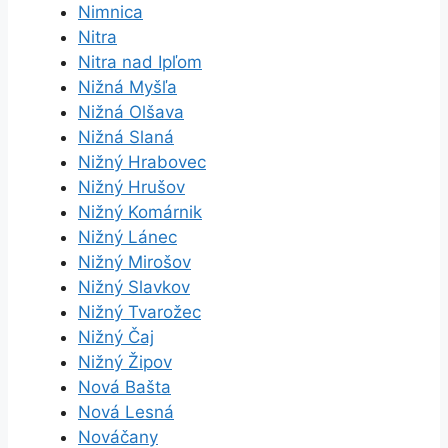
Nimnica
Nitra
Nitra nad Ipľom
Nižná Myšľa
Nižná Olšava
Nižná Slaná
Nižný Hrabovec
Nižný Hrušov
Nižný Komárnik
Nižný Lánec
Nižný Mirošov
Nižný Slavkov
Nižný Tvarožec
Nižný Čaj
Nižný Žipov
Nová Bašta
Nová Lesná
Nováčany