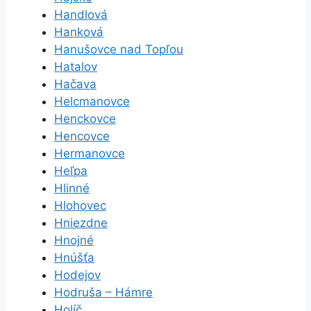
Handlová
Hanková
Hanušovce nad Topľou
Hatalov
Hačava
Helcmanovce
Henckovce
Hencovce
Hermanovce
Heľpa
Hlinné
Hlohovec
Hniezdne
Hnojné
Hnúšťa
Hodejov
Hodruša – Hámre
Holíč