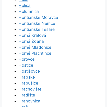
Holiša
Holumnica
Hontianske Moravce
Hontianske Nemce
Hontianske Tesáre
Horná Kráľová
Horná Ždaňa
Horné Mladonice
Horné Plachtince
Horovce
Hostice
Hostišovce
Hrabské
Hrabušice
Hrachovište
Hradište
Hranovnica
Hraň