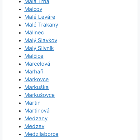
Malá Tŕňa
Malcov
Malé Leváre
Malé Trakany
Málinec
Malý Slavkov
Malý Slivník
Malčice
Marcelová
Marhaň
Markovce
Markuška
Markušovce
Martin
Martinová
Medzany
Medzev
Medzilaborce