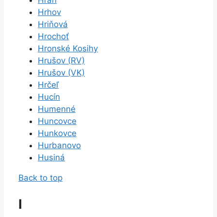
Hrhov
Hriňová
Hrochoť
Hronské Kosihy
Hrušov (RV)
Hrušov (VK)
Hrčeľ
Hucín
Humenné
Huncovce
Hunkovce
Hurbanovo
Husiná
Back to top
I