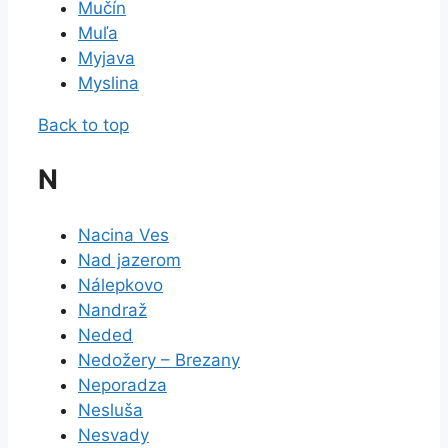
Mučín
Muľa
Myjava
Myslina
Back to top
N
Nacina Ves
Nad jazerom
Nálepkovo
Nandraž
Neded
Nedožery – Brezany
Neporadza
Nesluša
Nesvady