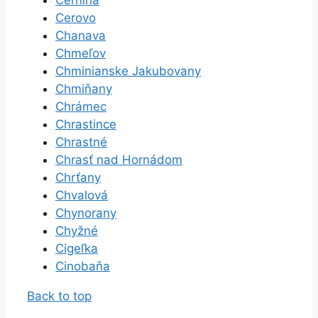
Cerovo
Chanava
Chmeľov
Chminianske Jakubovany
Chmiňany
Chrámec
Chrastince
Chrastné
Chrasť nad Hornádom
Chrťany
Chvalová
Chynorany
Chyžné
Cigeľka
Cinobaňa
Back to top