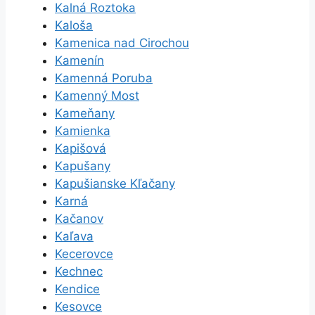
Kalná Roztoka
Kaloša
Kamenica nad Cirochou
Kamenín
Kamenná Poruba
Kamenný Most
Kameňany
Kamienka
Kapišová
Kapušany
Kapušianske Kľačany
Karná
Kačanov
Kaľava
Kecerovce
Kechnec
Kendice
Kesovce