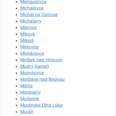
Mengusovce
Michalovce
Michal na Ostrove
Michaľany
Mierovo
Miková
Milpoš
Mirkovce
Mlynárovce
Mníšek nad Hnilcom
Modrý Kameň
Mojmírovce
Moldava nad Bodvou
Môlča
Moravany
Močenok
Muránska Dlhá Lúka
Muráň