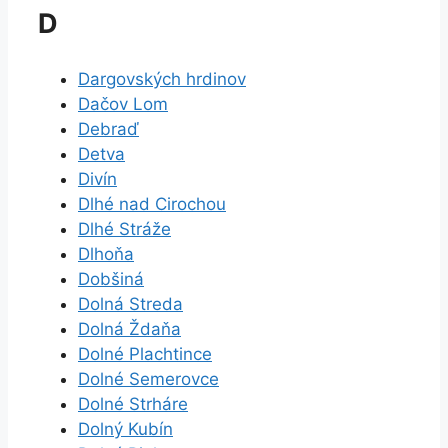
D
Dargovských hrdinov
Dačov Lom
Debraď
Detva
Divín
Dlhé nad Cirochou
Dlhé Stráže
Dlhoňa
Dobšiná
Dolná Streda
Dolná Ždaňa
Dolné Plachtince
Dolné Semerovce
Dolné Strháre
Dolný Kubín