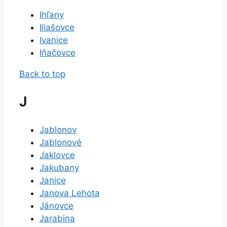
Ihľany
Iliašovce
Ivanice
Iňačovce
Back to top
J
Jablonov
Jablonové
Jaklovce
Jakubany
Janice
Janova Lehota
Jánovce
Jarabina