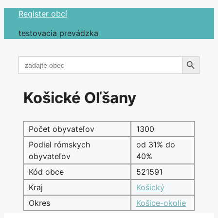
Preskočiť
Register obcí
na
testovacia prevádzka
obsah
Search Button
Search
for:
Košické Oľšany
Počet obyvateľov
1300
Podiel rómskych
od 31% do
obyvateľov
40%
Kód obce
521591
Kraj
Košický
Okres
Košice-okolie