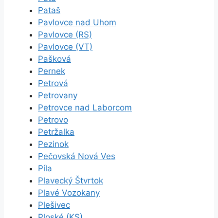
Pataš
Pavlovce nad Uhom
Pavlovce (RS)
Pavlovce (VT)
Pašková
Pernek
Petrová
Petrovany
Petrovce nad Laborcom
Petrovo
Petržalka
Pezinok
Pečovská Nová Ves
Píla
Plavecký Štvrtok
Plavé Vozokany
Plešivec
Ploské (KS)