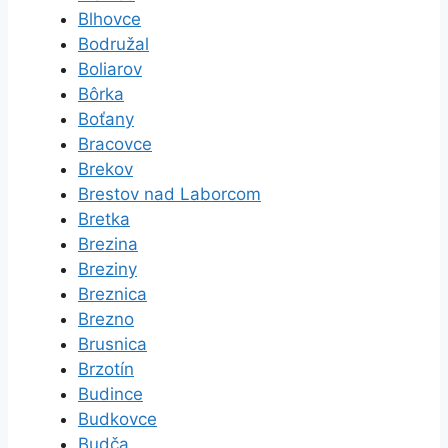
Blhovce
Bodružal
Boliarov
Bôrka
Boťany
Bracovce
Brekov
Brestov nad Laborcom
Bretka
Brezina
Breziny
Breznica
Brezno
Brusnica
Brzotín
Budince
Budkovce
Budča