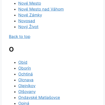
Nové Mesto
Nové Mesto nad Váhom
Nové Zámky
Novosad
Nový Život
Back to top
O
Obid
Oborín
Ochtiná
Olcnava
Olejníkov
Olšovany
Ondavské Matiašovce
Opiná