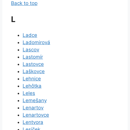
Back to top
L
Ladce
Ladomirová
Lascov
Lastomír
Lastovce
Laškovce
Lehnice
Lehôtka
Leles
Lemešany
Lenartov
Lenartovce
Lentvora
Lesíček