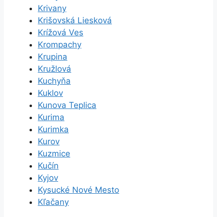
Krivany
Krišovská Liesková
Krížová Ves
Krompachy
Krupina
Kružlová
Kuchyňa
Kuklov
Kunova Teplica
Kurima
Kurimka
Kurov
Kuzmice
Kučín
Kyjov
Kysucké Nové Mesto
Kľačany