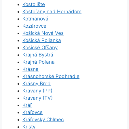
Kostolište
Kostoľany nad Hornádom
Kotmanová
Kozárovce
Košická Nová Ves
Košická Polianka
Košické Oľšany
Krajná Bystrá
Krajná Poľana
Krásna
Krásnohorské Podhradie
Krásny Brod
Kravany (PP)
Kravany (TV)
Kráľ
Kráľovce
Kráľovský Chlmec
Kristy