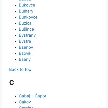
Bukovce
Bulhary
Bunkovce
Buzica
Bušince
Bystrany
Bystré
Bzenov
Bzovík
Bžany
Back to top
C
Cabaj – Čápor
Cakov
Cernina