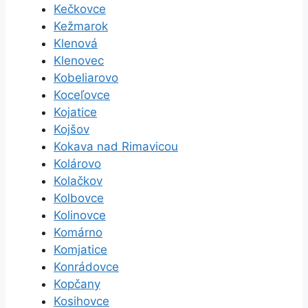
Kečkovce
Kežmarok
Klenová
Klenovec
Kobeliarovo
Koceľovce
Kojatice
Kojšov
Kokava nad Rimavicou
Kolárovo
Kolačkov
Kolbovce
Kolinovce
Komárno
Komjatice
Konrádovce
Kopčany
Kosihovce