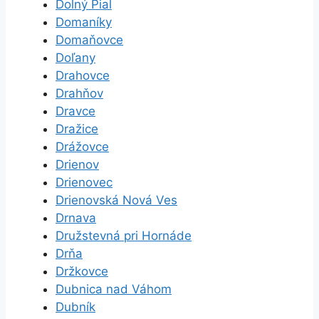
Dolný Pial
Domaníky
Domaňovce
Doľany
Drahovce
Drahňov
Dravce
Dražice
Drážovce
Drienov
Drienovec
Drienovská Nová Ves
Drnava
Družstevná pri Hornáde
Drňa
Držkovce
Dubnica nad Váhom
Dubník