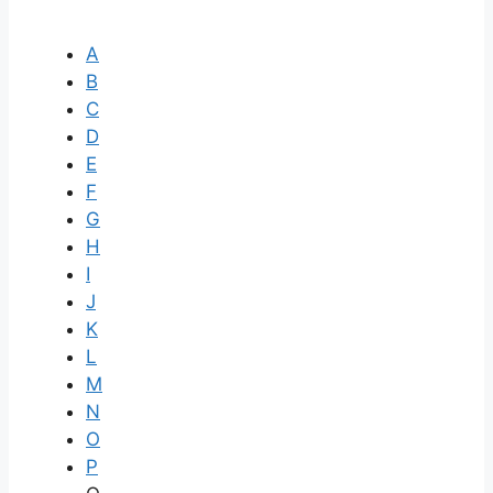
A
B
C
D
E
F
G
H
I
J
K
L
M
N
O
P