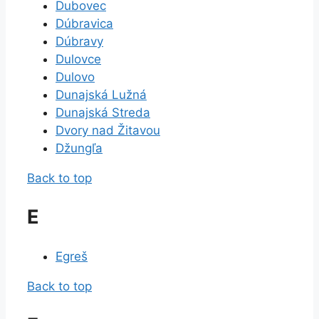
Dubovec
Dúbravica
Dúbravy
Dulovce
Dulovo
Dunajská Lužná
Dunajská Streda
Dvory nad Žitavou
Džungľa
Back to top
E
Egreš
Back to top