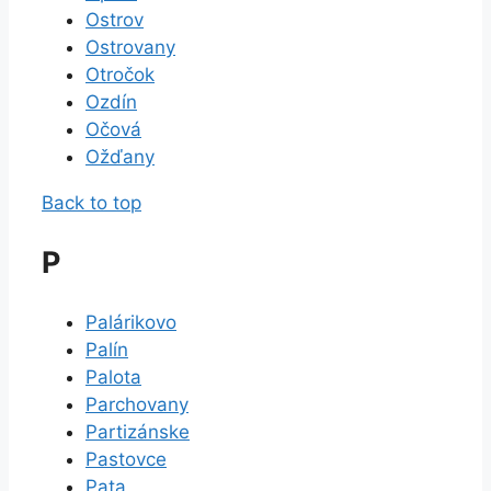
Ostrov
Ostrovany
Otročok
Ozdín
Očová
Ožďany
Back to top
P
Palárikovo
Palín
Palota
Parchovany
Partizánske
Pastovce
Pata