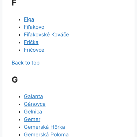
F
Figa
Fiľakovo
Fiľakovské Kováče
Frička
Fričovce
Back to top
G
Galanta
Gánovce
Gelnica
Gemer
Gemerská Hôrka
Gemerská Poloma