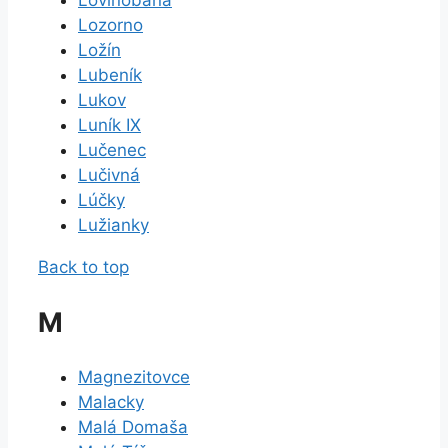
Lovinobaňa
Lozorno
Ložín
Lubeník
Lukov
Luník IX
Lučenec
Lučivná
Lúčky
Lužianky
Back to top
M
Magnezitovce
Malacky
Malá Domaša