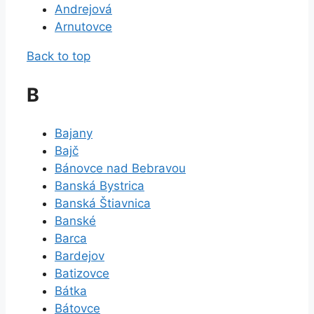
Andrejová
Arnutovce
Back to top
B
Bajany
Bajč
Bánovce nad Bebravou
Banská Bystrica
Banská Štiavnica
Banské
Barca
Bardejov
Batizovce
Bátka
Bátovce