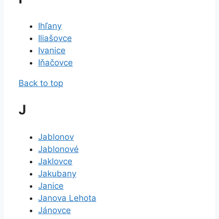
Ihľany
Iliašovce
Ivanice
Iňačovce
Back to top
J
Jablonov
Jablonové
Jaklovce
Jakubany
Janice
Janova Lehota
Jánovce