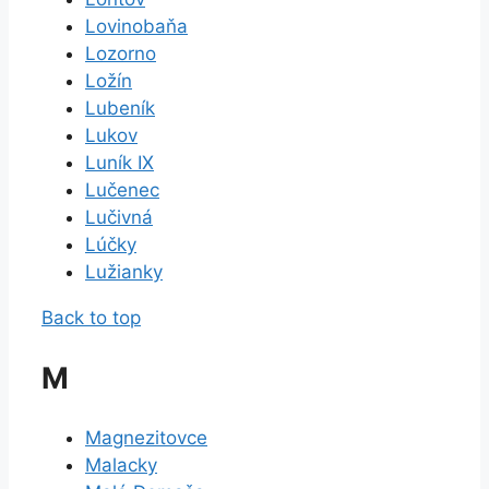
Lovinobaňa
Lozorno
Ložín
Lubeník
Lukov
Luník IX
Lučenec
Lučivná
Lúčky
Lužianky
Back to top
M
Magnezitovce
Malacky