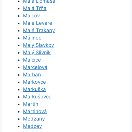
Malá Domaša
Malá Tŕňa
Malcov
Malé Leváre
Malé Trakany
Málinec
Malý Slavkov
Malý Slivník
Malčice
Marcelová
Marhaň
Markovce
Markuška
Markušovce
Martin
Martinová
Medzany
Medzev