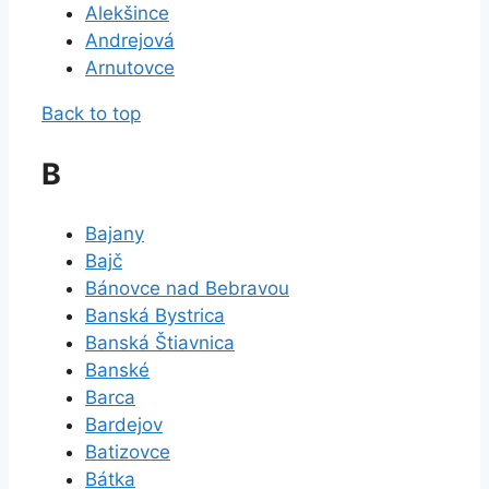
Alekšince
Andrejová
Arnutovce
Back to top
B
Bajany
Bajč
Bánovce nad Bebravou
Banská Bystrica
Banská Štiavnica
Banské
Barca
Bardejov
Batizovce
Bátka