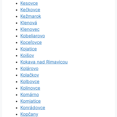
Kesovce
Kečkovce
Kežmarok
Klenová
Klenovec
Kobeliarovo
Koceľovce
Kojatice
Kojšov
Kokava nad Rimavicou
Kolárovo
Kolačkov
Kolbovce
Kolinovce
Komárno
Komjatice
Konrádovce
Kopčany