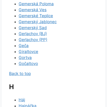
Gemerská Poloma
Gemerská Ves
Gemerské Teplice
Gemerský Jablonec
Gemerský Sad
Gerlachov (BJ)
Gerlachov (PP)
Geča
Giraltovce
Gortva
Gočaltovo
Back to top
H
Háj
Hajnáčka