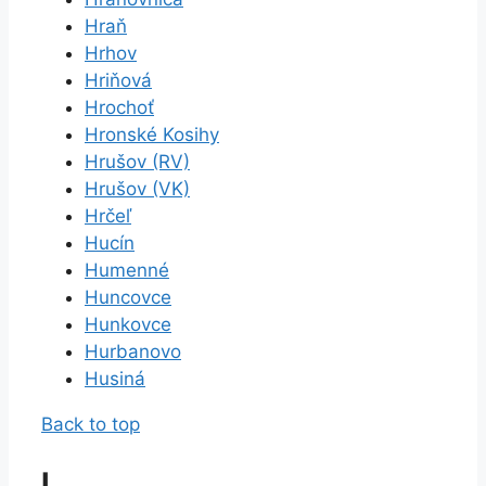
Hraň
Hrhov
Hriňová
Hrochoť
Hronské Kosihy
Hrušov (RV)
Hrušov (VK)
Hrčeľ
Hucín
Humenné
Huncovce
Hunkovce
Hurbanovo
Husiná
Back to top
I