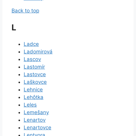
Back to top
L
Ladce
Ladomirová
Lascov
Lastomír
Lastovce
Laškovce
Lehnice
Lehôtka
Leles
Lemešany
Lenartov
Lenartovce
Lentvora