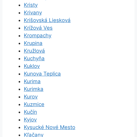
Kristy
Krivany
Krišovská Liesková
Krížová Ves
Krompachy
Krupina
Kružlová
Kuchyňa
Kuklov
Kunova Teplica
Kurima
Kurimka
Kurov
Kuzmice
Kučín
Kyjov
Kysucké Nové Mesto
Kľačany