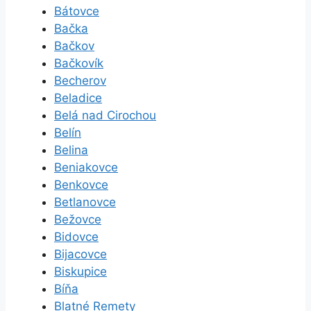
Bátovce
Bačka
Bačkov
Bačkovík
Becherov
Beladice
Belá nad Cirochou
Belín
Belina
Beniakovce
Benkovce
Betlanovce
Bežovce
Bidovce
Bijacovce
Biskupice
Bíňa
Blatné Remety