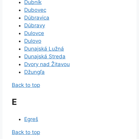
Dubník
Dubovec
Dúbravica
Dúbravy
Dulovce
Dulovo
Dunajská Lužná
Dunajská Streda
Dvory nad Žitavou
Džungľa
Back to top
E
Egreš
Back to top