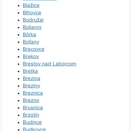
Blažice
Blhovce
Bodružal
Boliarov
Bôrka
Boťany
Bracovce
Brekov
Brestov nad Laborcom
Bretka
Brezina
Breziny
Breznica
Brezno
Brusnica
Brzotín
Budince
Budkovce