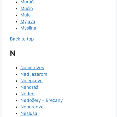
Muráň
Mučín
Muľa
Myjava
Myslina
Back to top
N
Nacina Ves
Nad jazerom
Nálepkovo
Nandraž
Neded
Nedožery – Brezany
Neporadza
Nesluša