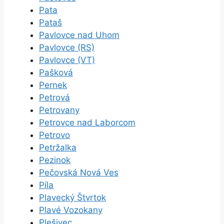
Pata
Pataš
Pavlovce nad Uhom
Pavlovce (RS)
Pavlovce (VT)
Pašková
Pernek
Petrová
Petrovany
Petrovce nad Laborcom
Petrovo
Petržalka
Pezinok
Pečovská Nová Ves
Píla
Plavecký Štvrtok
Plavé Vozokany
Plešivec