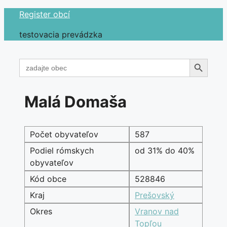
Preskočiť
Register obcí
na
testovacia prevádzka
obsah
Search Button
Search
for:
Malá Domaša
Počet obyvateľov
587
Podiel rómskych
od 31% do 40%
obyvateľov
Kód obce
528846
Kraj
Prešovský
Okres
Vranov nad
Topľou