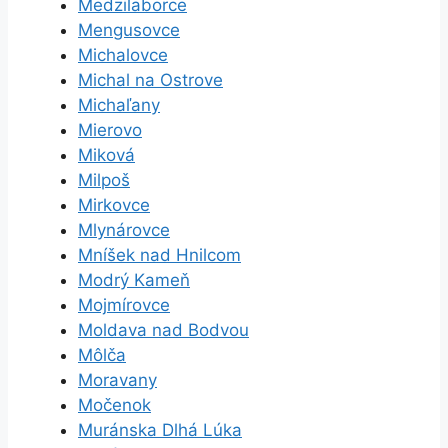
Medzilaborce
Mengusovce
Michalovce
Michal na Ostrove
Michaľany
Mierovo
Miková
Milpoš
Mirkovce
Mlynárovce
Mníšek nad Hnilcom
Modrý Kameň
Mojmírovce
Moldava nad Bodvou
Môlča
Moravany
Močenok
Muránska Dlhá Lúka