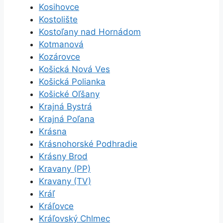
Kosihovce
Kostolište
Kostoľany nad Hornádom
Kotmanová
Kozárovce
Košická Nová Ves
Košická Polianka
Košické Oľšany
Krajná Bystrá
Krajná Poľana
Krásna
Krásnohorské Podhradie
Krásny Brod
Kravany (PP)
Kravany (TV)
Kráľ
Kráľovce
Kráľovský Chlmec