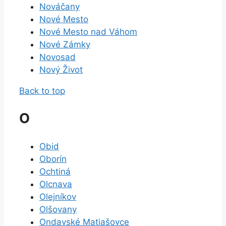
Nováčany
Nové Mesto
Nové Mesto nad Váhom
Nové Zámky
Novosad
Nový Život
Back to top
O
Obid
Oborín
Ochtiná
Olcnava
Olejníkov
Olšovany
Ondavské Matiašovce