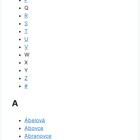
P
Q
R
S
T
U
V
W
X
Y
Z
#
A
Ábelová
Abovce
Abranovce