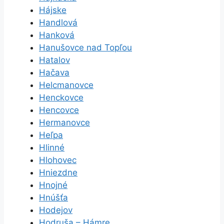
Hájske
Handlová
Hanková
Hanušovce nad Topľou
Hatalov
Hačava
Helcmanovce
Henckovce
Hencovce
Hermanovce
Heľpa
Hlinné
Hlohovec
Hniezdne
Hnojné
Hnúšťa
Hodejov
Hodruša – Hámre