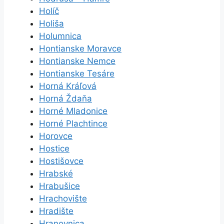
Holíč
Holiša
Holumnica
Hontianske Moravce
Hontianske Nemce
Hontianske Tesáre
Horná Kráľová
Horná Ždaňa
Horné Mladonice
Horné Plachtince
Horovce
Hostice
Hostišovce
Hrabské
Hrabušice
Hrachovište
Hradište
Hranovnica