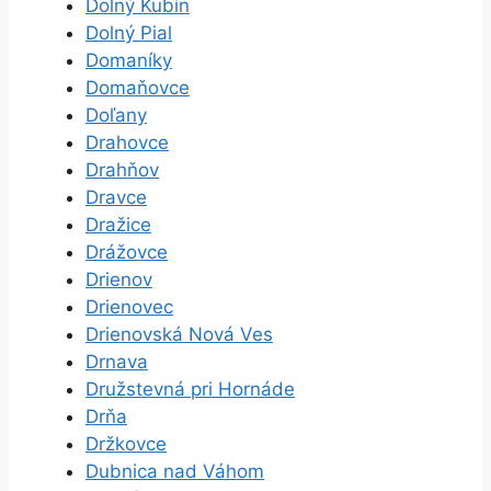
Dolný Kubín
Dolný Pial
Domaníky
Domaňovce
Doľany
Drahovce
Drahňov
Dravce
Dražice
Drážovce
Drienov
Drienovec
Drienovská Nová Ves
Drnava
Družstevná pri Hornáde
Drňa
Držkovce
Dubnica nad Váhom