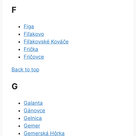
F
Figa
Fiľakovo
Fiľakovské Kováče
Frička
Fričovce
Back to top
G
Galanta
Gánovce
Gelnica
Gemer
Gemerská Hôrka