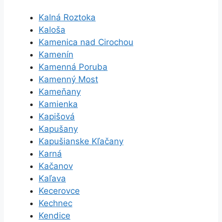
Kalná Roztoka
Kaloša
Kamenica nad Cirochou
Kamenín
Kamenná Poruba
Kamenný Most
Kameňany
Kamienka
Kapišová
Kapušany
Kapušianske Kľačany
Karná
Kačanov
Kaľava
Kecerovce
Kechnec
Kendice