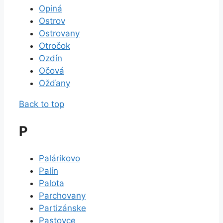
Opiná
Ostrov
Ostrovany
Otročok
Ozdín
Očová
Ožďany
Back to top
P
Palárikovo
Palín
Palota
Parchovany
Partizánske
Pastovce