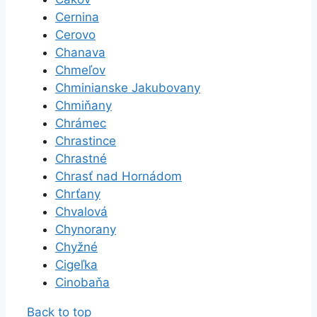
Cernina
Cerovo
Chanava
Chmeľov
Chminianske Jakubovany
Chmiňany
Chrámec
Chrastince
Chrastné
Chrasť nad Hornádom
Chrťany
Chvalová
Chynorany
Chyžné
Cigeľka
Cinobaňa
Back to top