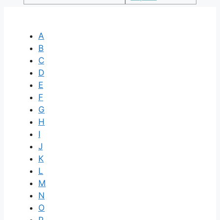
A
B
C
D
E
F
G
H
I
J
K
L
M
N
O