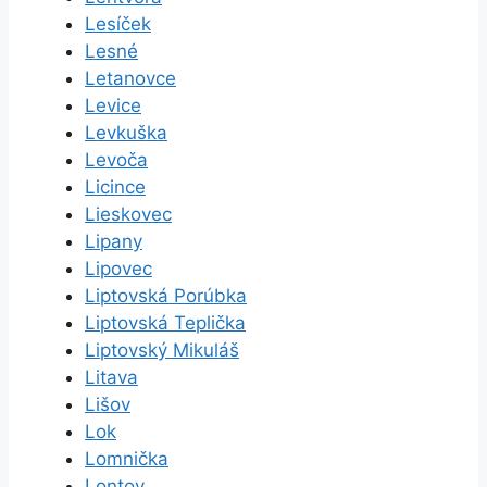
Lesíček
Lesné
Letanovce
Levice
Levkuška
Levoča
Licince
Lieskovec
Lipany
Lipovec
Liptovská Porúbka
Liptovská Teplička
Liptovský Mikuláš
Litava
Lišov
Lok
Lomnička
Lontov