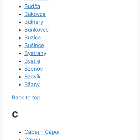
Budča
Bukovce
Bulhary
Bunkovce
Buzica
Bušince
Bystrany
Bystré
Bzenov
Bzovík
Bžany
Back to top
C
Cabaj – Čápor
Cakov