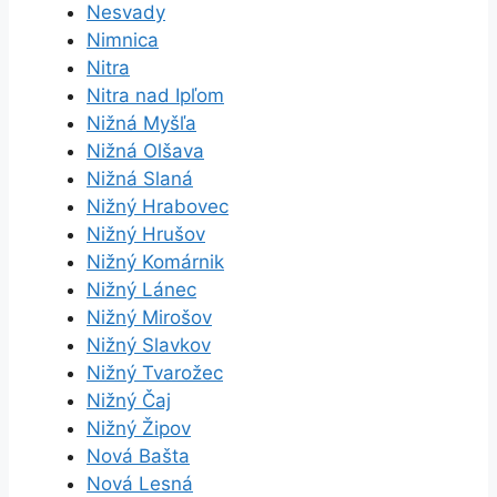
Nesvady
Nimnica
Nitra
Nitra nad Ipľom
Nižná Myšľa
Nižná Olšava
Nižná Slaná
Nižný Hrabovec
Nižný Hrušov
Nižný Komárnik
Nižný Lánec
Nižný Mirošov
Nižný Slavkov
Nižný Tvarožec
Nižný Čaj
Nižný Žipov
Nová Bašta
Nová Lesná