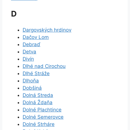
D
Dargovských hrdinov
Dačov Lom
Debraď
Detva
Divín
Dlhé nad Cirochou
Dlhé Stráže
Dlhoňa
Dobšiná
Dolná Streda
Dolná Ždaňa
Dolné Plachtince
Dolné Semerovce
Dolné Strháre