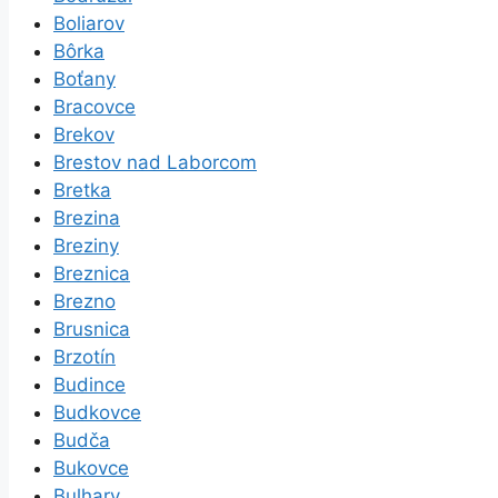
Boliarov
Bôrka
Boťany
Bracovce
Brekov
Brestov nad Laborcom
Bretka
Brezina
Breziny
Breznica
Brezno
Brusnica
Brzotín
Budince
Budkovce
Budča
Bukovce
Bulhary