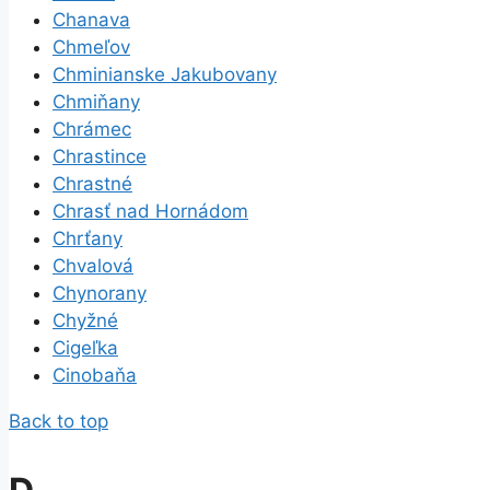
Chanava
Chmeľov
Chminianske Jakubovany
Chmiňany
Chrámec
Chrastince
Chrastné
Chrasť nad Hornádom
Chrťany
Chvalová
Chynorany
Chyžné
Cigeľka
Cinobaňa
Back to top