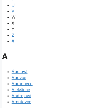
U
V
W
X
Y
Z
#
A
Ábelová
Abovce
Abranovce
Alekšince
Andrejová
Arnutovce