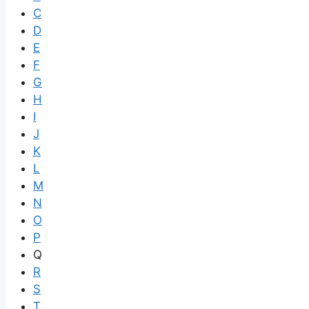
C
D
E
F
G
H
I
J
K
L
M
N
O
P
Q
R
S
T