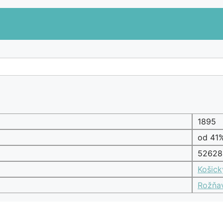
1895
od 41
52628
Košick
Rožňa