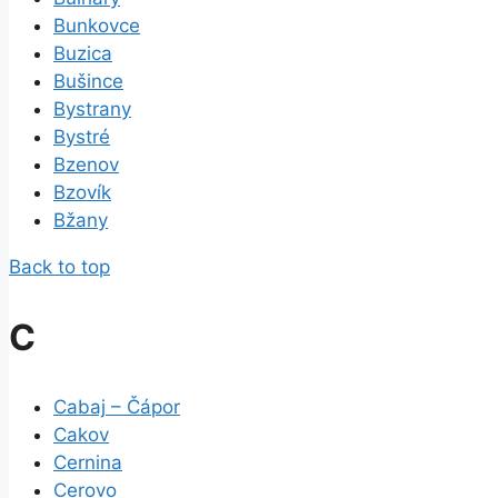
Bunkovce
Buzica
Bušince
Bystrany
Bystré
Bzenov
Bzovík
Bžany
Back to top
C
Cabaj – Čápor
Cakov
Cernina
Cerovo