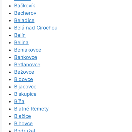
Bačkovík
Becherov
Beladice
Belá nad Cirochou
Belín
Belina
Beniakovce
Benkovce
Betlanovce
Bežovce
Bidovce
Bijacovce
Biskupice
Bíňa
Blatné Remety
Blažice
Blhovce
Bodružal