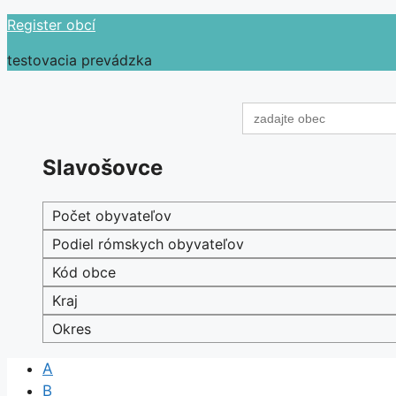
Preskočiť
Register obcí
na
testovacia prevádzka
obsah
Search
for:
Slavošovce
Počet obyvateľov
Podiel rómskych obyvateľov
Kód obce
Kraj
Okres
A
B