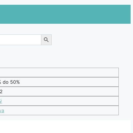
Search Button
% do 50%
2
ý
va