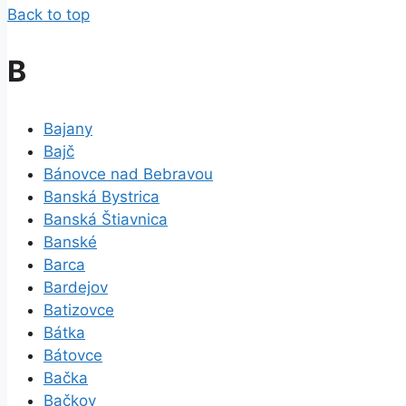
Back to top
B
Bajany
Bajč
Bánovce nad Bebravou
Banská Bystrica
Banská Štiavnica
Banské
Barca
Bardejov
Batizovce
Bátka
Bátovce
Bačka
Bačkov