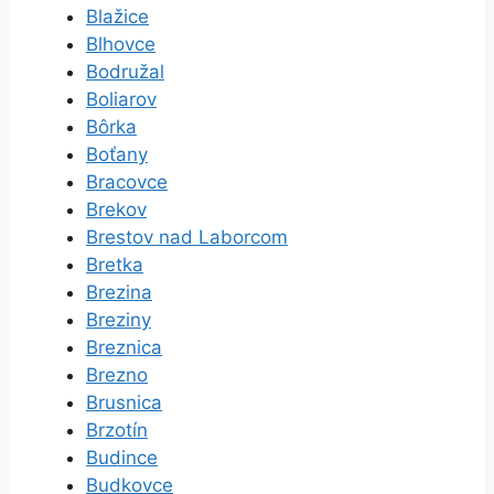
Blažice
Blhovce
Bodružal
Boliarov
Bôrka
Boťany
Bracovce
Brekov
Brestov nad Laborcom
Bretka
Brezina
Breziny
Breznica
Brezno
Brusnica
Brzotín
Budince
Budkovce