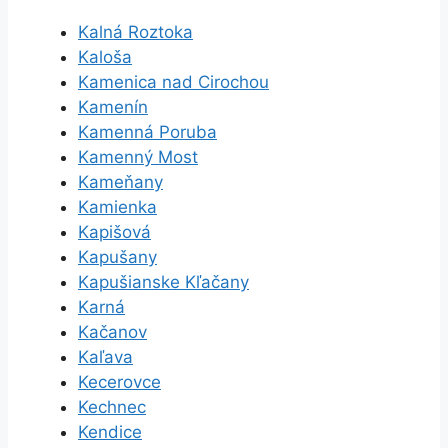
Kalná Roztoka
Kaloša
Kamenica nad Cirochou
Kamenín
Kamenná Poruba
Kamenný Most
Kameňany
Kamienka
Kapišová
Kapušany
Kapušianske Kľačany
Karná
Kačanov
Kaľava
Kecerovce
Kechnec
Kendice