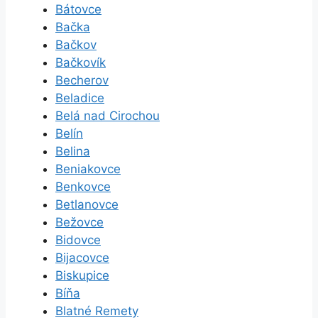
Bátovce
Bačka
Bačkov
Bačkovík
Becherov
Beladice
Belá nad Cirochou
Belín
Belina
Beniakovce
Benkovce
Betlanovce
Bežovce
Bidovce
Bijacovce
Biskupice
Bíňa
Blatné Remety