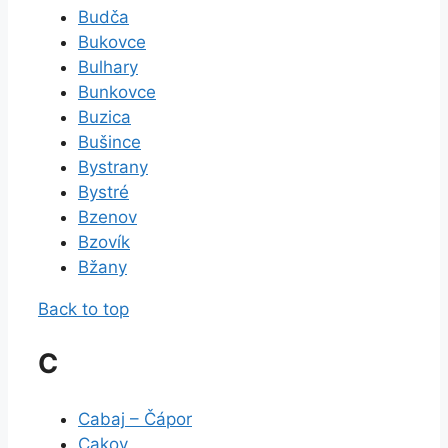
Budča
Bukovce
Bulhary
Bunkovce
Buzica
Bušince
Bystrany
Bystré
Bzenov
Bzovík
Bžany
Back to top
C
Cabaj – Čápor
Cakov