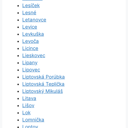
Lesíček
Lesné
Letanovce
Levice
Levkuška
Levoča
Licince
Lieskovec
Lipany
Lipovec
Liptovská Porúbka
Liptovská Teplička
Liptovský Mikuláš
Litava
Lišov
Lok
Lomnička
Lontov