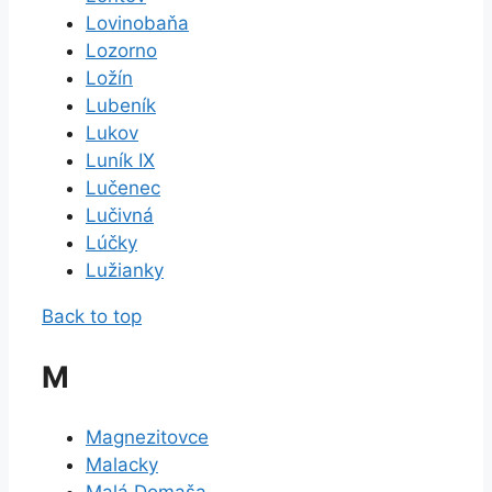
Lovinobaňa
Lozorno
Ložín
Lubeník
Lukov
Luník IX
Lučenec
Lučivná
Lúčky
Lužianky
Back to top
M
Magnezitovce
Malacky