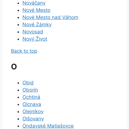
Nováčany
Nové Mesto
Nové Mesto nad Váhom
Nové Zámky
Novosad
Nový Život
Back to top
O
Obid
Oborín
Ochtiná
Olcnava
Olejníkov
Olšovany
Ondavské Matiašovce