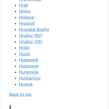
Hraň
Hrhov
Hriňová
Hrochoť
Hronské Kosihy
Hrušov (RV)
Hrušov (VK)
Hrčeľ
Hucín
Humenné
Huncovce
Hunkovce
Hurbanovo
Husiná
Back to top
I