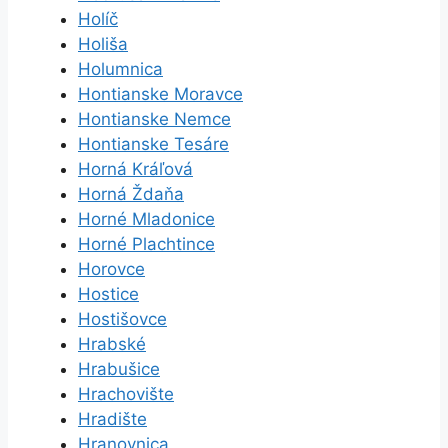
Holíč
Holiša
Holumnica
Hontianske Moravce
Hontianske Nemce
Hontianske Tesáre
Horná Kráľová
Horná Ždaňa
Horné Mladonice
Horné Plachtince
Horovce
Hostice
Hostišovce
Hrabské
Hrabušice
Hrachovište
Hradište
Hranovnica