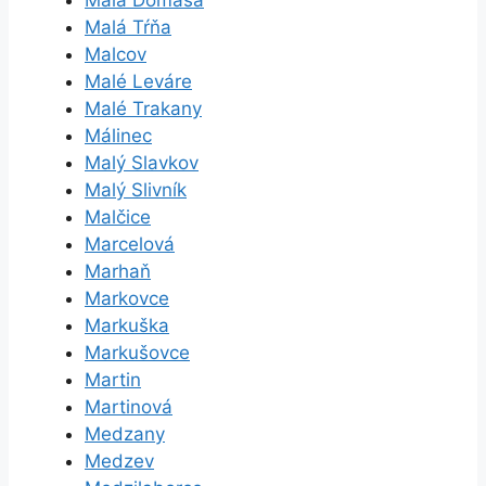
Malá Domaša
Malá Tŕňa
Malcov
Malé Leváre
Malé Trakany
Málinec
Malý Slavkov
Malý Slivník
Malčice
Marcelová
Marhaň
Markovce
Markuška
Markušovce
Martin
Martinová
Medzany
Medzev