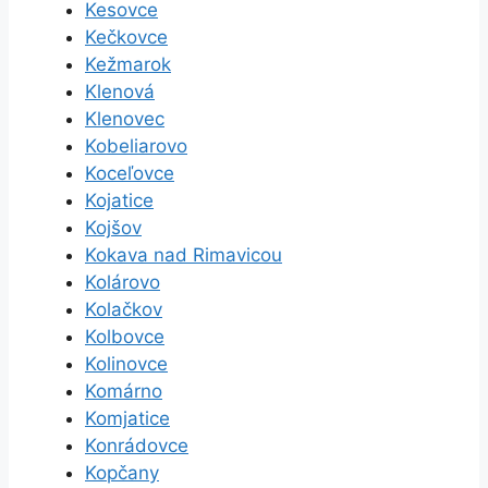
Kesovce
Kečkovce
Kežmarok
Klenová
Klenovec
Kobeliarovo
Koceľovce
Kojatice
Kojšov
Kokava nad Rimavicou
Kolárovo
Kolačkov
Kolbovce
Kolinovce
Komárno
Komjatice
Konrádovce
Kopčany