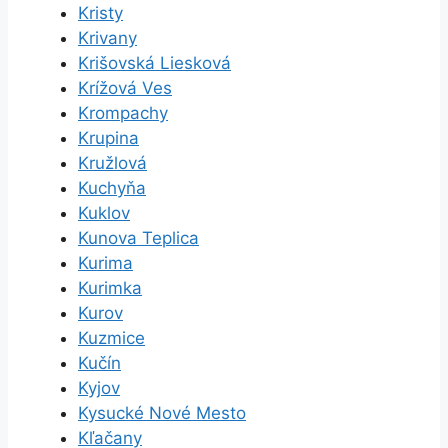
Kristy
Krivany
Krišovská Liesková
Krížová Ves
Krompachy
Krupina
Kružlová
Kuchyňa
Kuklov
Kunova Teplica
Kurima
Kurimka
Kurov
Kuzmice
Kučín
Kyjov
Kysucké Nové Mesto
Kľačany