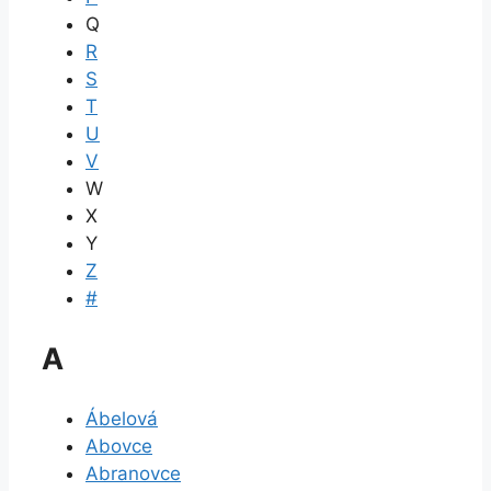
Q
R
S
T
U
V
W
X
Y
Z
#
A
Ábelová
Abovce
Abranovce