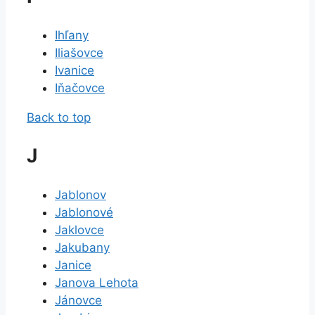
Ihľany
Iliašovce
Ivanice
Iňačovce
Back to top
J
Jablonov
Jablonové
Jaklovce
Jakubany
Janice
Janova Lehota
Jánovce