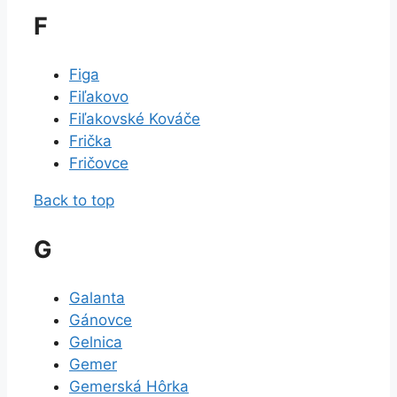
F
Figa
Fiľakovo
Fiľakovské Kováče
Frička
Fričovce
Back to top
G
Galanta
Gánovce
Gelnica
Gemer
Gemerská Hôrka