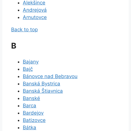
Alekšince
Andrejová
Arnutovce
Back to top
B
Bajany
Bajč
Bánovce nad Bebravou
Banská Bystrica
Banská Štiavnica
Banské
Barca
Bardejov
Batizovce
Bátka