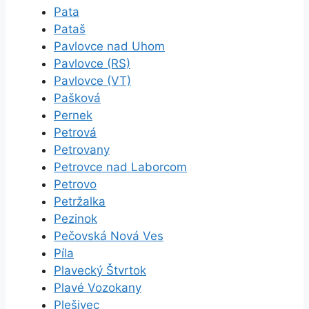
Pata
Pataš
Pavlovce nad Uhom
Pavlovce (RS)
Pavlovce (VT)
Pašková
Pernek
Petrová
Petrovany
Petrovce nad Laborcom
Petrovo
Petržalka
Pezinok
Pečovská Nová Ves
Píla
Plavecký Štvrtok
Plavé Vozokany
Plešivec