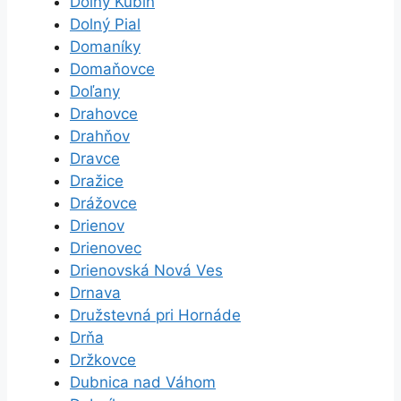
Dolný Kubín
Dolný Pial
Domaníky
Domaňovce
Doľany
Drahovce
Drahňov
Dravce
Dražice
Drážovce
Drienov
Drienovec
Drienovská Nová Ves
Drnava
Družstevná pri Hornáde
Drňa
Držkovce
Dubnica nad Váhom