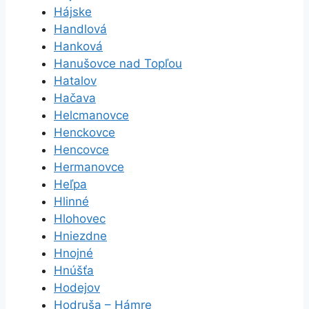
Hájske
Handlová
Hanková
Hanušovce nad Topľou
Hatalov
Hačava
Helcmanovce
Henckovce
Hencovce
Hermanovce
Heľpa
Hlinné
Hlohovec
Hniezdne
Hnojné
Hnúšťa
Hodejov
Hodruša – Hámre