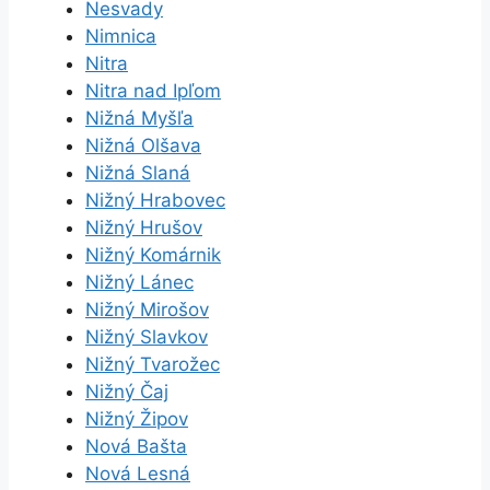
Nesvady
Nimnica
Nitra
Nitra nad Ipľom
Nižná Myšľa
Nižná Olšava
Nižná Slaná
Nižný Hrabovec
Nižný Hrušov
Nižný Komárnik
Nižný Lánec
Nižný Mirošov
Nižný Slavkov
Nižný Tvarožec
Nižný Čaj
Nižný Žipov
Nová Bašta
Nová Lesná