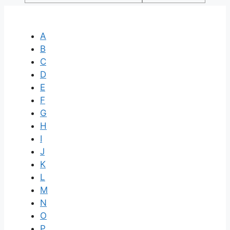
A
B
C
D
E
F
G
H
I
J
K
L
M
N
O
P