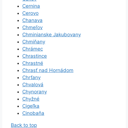
Cernina
Cerovo
Chanava
Chmeľov
Chminianske Jakubovany
Chmiňany
Chrámec
Chrastince
Chrastné
Chrasť nad Hornádom
Chrťany
Chvalová
Chynorany
Chyžné
Cigeľka
Cinobaňa
Back to top