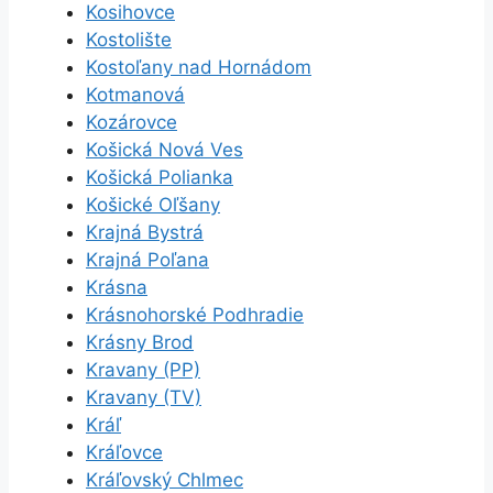
Kosihovce
Kostolište
Kostoľany nad Hornádom
Kotmanová
Kozárovce
Košická Nová Ves
Košická Polianka
Košické Oľšany
Krajná Bystrá
Krajná Poľana
Krásna
Krásnohorské Podhradie
Krásny Brod
Kravany (PP)
Kravany (TV)
Kráľ
Kráľovce
Kráľovský Chlmec