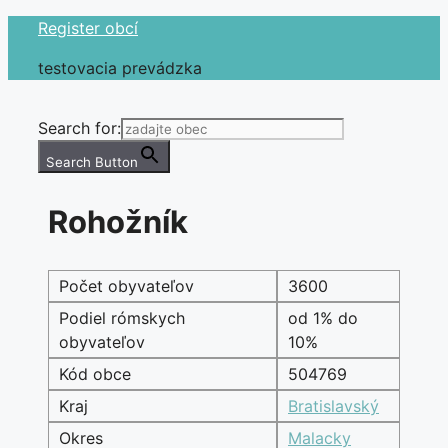
Preskočiť
Register obcí
na
testovacia prevádzka
obsah
Search for:
Search Button
Rohožník
Počet obyvateľov
3600
Podiel rómskych
od 1% do
obyvateľov
10%
Kód obce
504769
Kraj
Bratislavský
Okres
Malacky