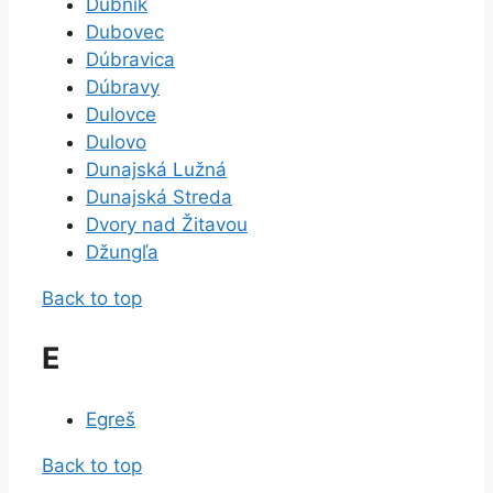
Dubník
Dubovec
Dúbravica
Dúbravy
Dulovce
Dulovo
Dunajská Lužná
Dunajská Streda
Dvory nad Žitavou
Džungľa
Back to top
E
Egreš
Back to top