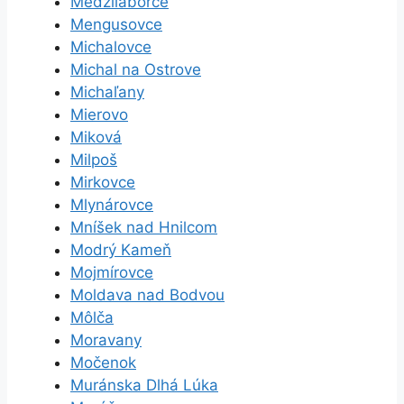
Medzilaborce
Mengusovce
Michalovce
Michal na Ostrove
Michaľany
Mierovo
Miková
Milpoš
Mirkovce
Mlynárovce
Mníšek nad Hnilcom
Modrý Kameň
Mojmírovce
Moldava nad Bodvou
Môlča
Moravany
Močenok
Muránska Dlhá Lúka