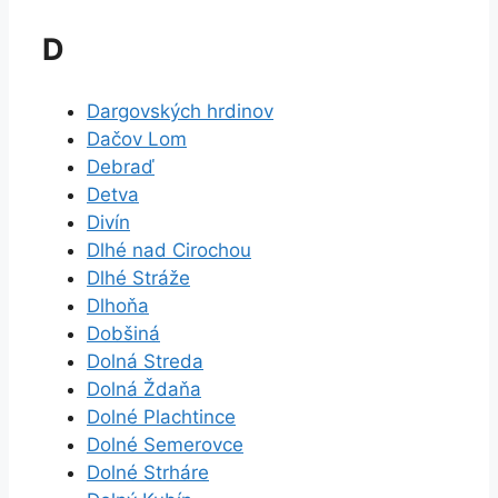
D
Dargovských hrdinov
Dačov Lom
Debraď
Detva
Divín
Dlhé nad Cirochou
Dlhé Stráže
Dlhoňa
Dobšiná
Dolná Streda
Dolná Ždaňa
Dolné Plachtince
Dolné Semerovce
Dolné Strháre