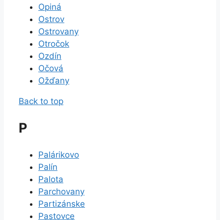
Opiná
Ostrov
Ostrovany
Otročok
Ozdín
Očová
Ožďany
Back to top
P
Palárikovo
Palín
Palota
Parchovany
Partizánske
Pastovce