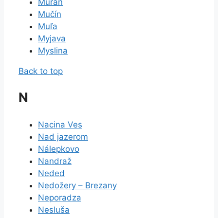
Muráň
Mučín
Muľa
Myjava
Myslina
Back to top
N
Nacina Ves
Nad jazerom
Nálepkovo
Nandraž
Neded
Nedožery – Brezany
Neporadza
Nesluša