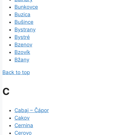
Bunkovce
Buzica
Bušince
Bystrany
Bystré
Bzenov
Bzovík
Bžany
Back to top
C
Cabaj – Čápor
Cakov
Cernina
Cerovo