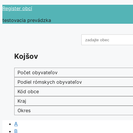
Preskočiť
Register obcí
na
testovacia prevádzka
obsah
Search
for:
Kojšov
Počet obyvateľov
Podiel rómskych obyvateľov
Kód obce
Kraj
Okres
A
B