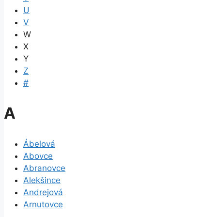
U
V
W
X
Y
Z
#
A
Ábelová
Abovce
Abranovce
Alekšince
Andrejová
Arnutovce