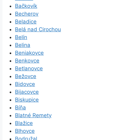
Bačkovík
Becherov
Beladice
Belá nad Cirochou
Belín
Belina
Beniakovce
Benkovce
Betlanovce
Bežovce
Bidovce
Bijacovce
Biskupice
Bíňa
Blatné Remety
Blažice
Blhovce
Bodružal