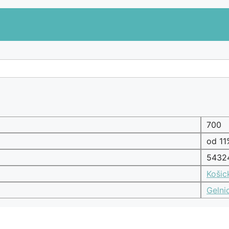
700
od 1
5432
Košic
Gelni