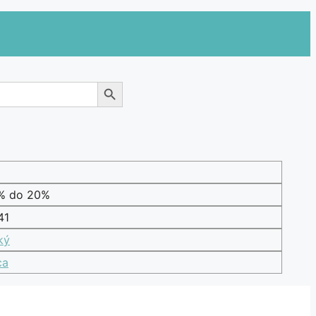
Search Button
1% do 20%
41
ký
ca