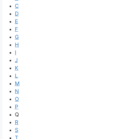
C
D
E
F
G
H
I
J
K
L
M
N
O
P
Q
R
S
T