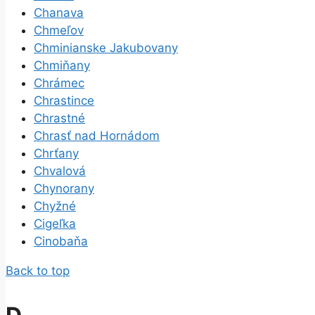
Chanava
Chmeľov
Chminianske Jakubovany
Chmiňany
Chrámec
Chrastince
Chrastné
Chrasť nad Hornádom
Chrťany
Chvalová
Chynorany
Chyžné
Cigeľka
Cinobaňa
Back to top