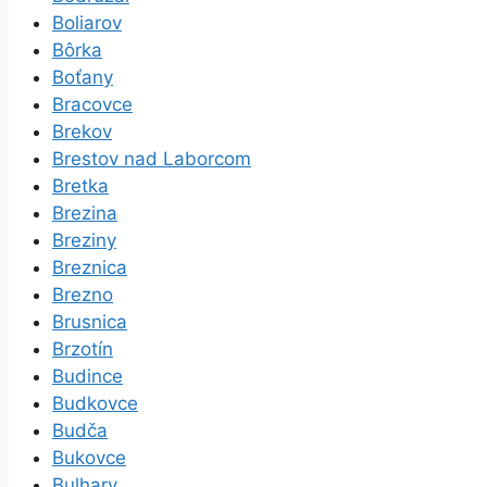
Boliarov
Bôrka
Boťany
Bracovce
Brekov
Brestov nad Laborcom
Bretka
Brezina
Breziny
Breznica
Brezno
Brusnica
Brzotín
Budince
Budkovce
Budča
Bukovce
Bulhary