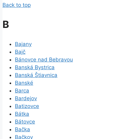
Back to top
B
Bajany
Bajč
Bánovce nad Bebravou
Banská Bystrica
Banská Štiavnica
Banské
Barca
Bardejov
Batizovce
Bátka
Bátovce
Bačka
Bačkov