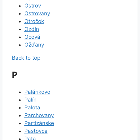
Ostrov
Ostrovany
Otročok
Ozdín
Očová
Ožďany
Back to top
P
Palárikovo
Palín
Palota
Parchovany
Partizánske
Pastovce
Pata