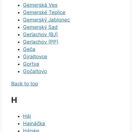
Gemerská Ves
Gemerské Teplice
Gemerský Jablonec
Gemerský Sad
Gerlachov (BJ)
Gerlachov (PP)
Geča
Giraltovce
Gortva
Gočaltovo
Back to top
H
Háj
Hajnáčka
Hájske