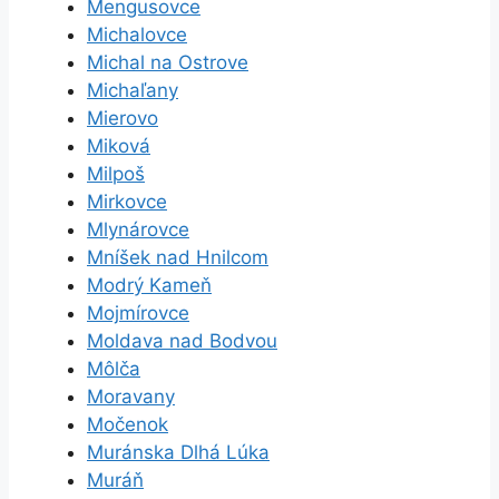
Mengusovce
Michalovce
Michal na Ostrove
Michaľany
Mierovo
Miková
Milpoš
Mirkovce
Mlynárovce
Mníšek nad Hnilcom
Modrý Kameň
Mojmírovce
Moldava nad Bodvou
Môlča
Moravany
Močenok
Muránska Dlhá Lúka
Muráň