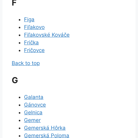
F
Figa
Fiľakovo
Fiľakovské Kováče
Frička
Fričovce
Back to top
G
Galanta
Gánovce
Gelnica
Gemer
Gemerská Hôrka
Gemerská Poloma