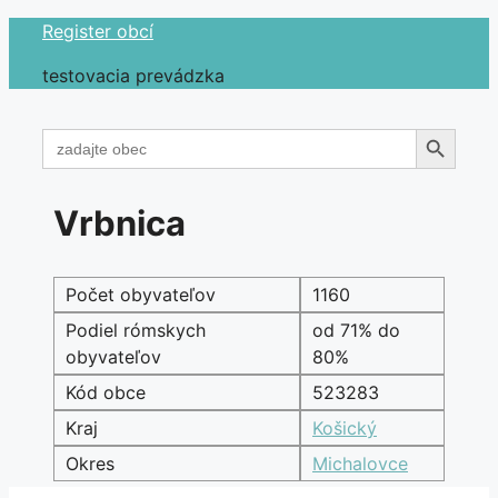
Preskočiť
Register obcí
na
testovacia prevádzka
obsah
Search Button
Search
for:
Vrbnica
Počet obyvateľov
1160
Podiel rómskych
od 71% do
obyvateľov
80%
Kód obce
523283
Kraj
Košický
Okres
Michalovce