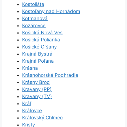
Kostolište
Kostoľany nad Hornádom
Kotmanová
Kozárovce
Košická Nová Ves
Košická Polianka
Košické Oľšany
Krajná Bystrá
Krajná Poľana
Krásna
Krásnohorské Podhradie
Krásny Brod
Kravany (PP)
Kravany (TV)
Kráľ
Kráľovce
Kráľovský Chlmec
Kristy