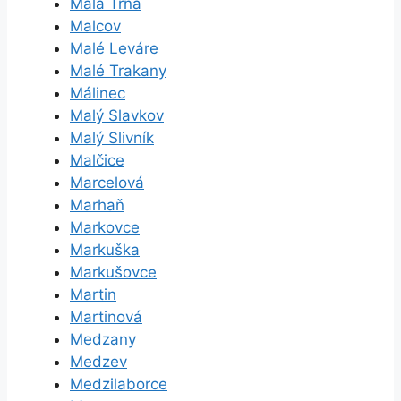
Malá Tŕňa
Malcov
Malé Leváre
Malé Trakany
Málinec
Malý Slavkov
Malý Slivník
Malčice
Marcelová
Marhaň
Markovce
Markuška
Markušovce
Martin
Martinová
Medzany
Medzev
Medzilaborce