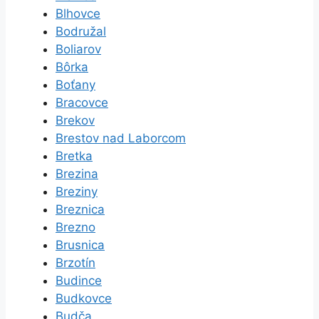
Blhovce
Bodružal
Boliarov
Bôrka
Boťany
Bracovce
Brekov
Brestov nad Laborcom
Bretka
Brezina
Breziny
Breznica
Brezno
Brusnica
Brzotín
Budince
Budkovce
Budča