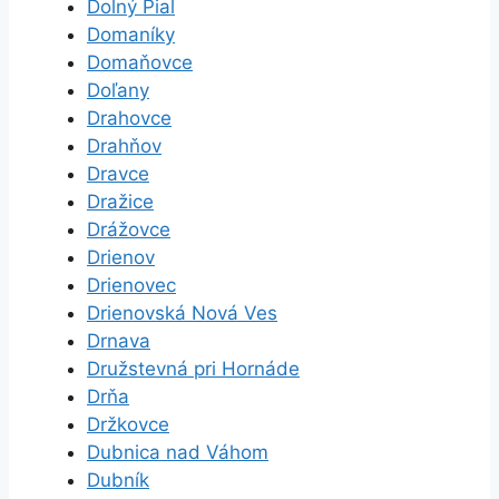
Dolný Pial
Domaníky
Domaňovce
Doľany
Drahovce
Drahňov
Dravce
Dražice
Drážovce
Drienov
Drienovec
Drienovská Nová Ves
Drnava
Družstevná pri Hornáde
Drňa
Držkovce
Dubnica nad Váhom
Dubník