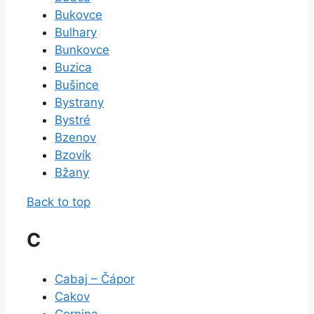
Bukovce
Bulhary
Bunkovce
Buzica
Bušince
Bystrany
Bystré
Bzenov
Bzovík
Bžany
Back to top
C
Cabaj – Čápor
Cakov
Cernina