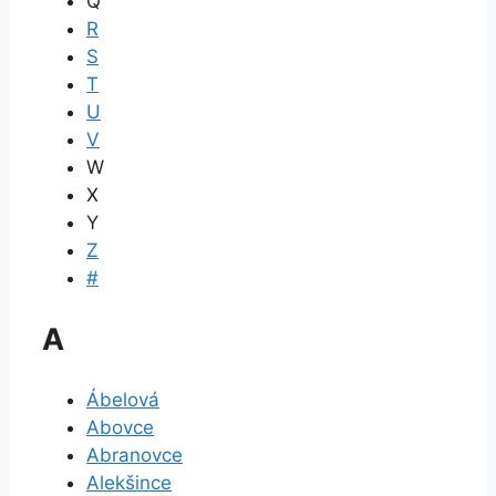
Q
R
S
T
U
V
W
X
Y
Z
#
A
Ábelová
Abovce
Abranovce
Alekšince