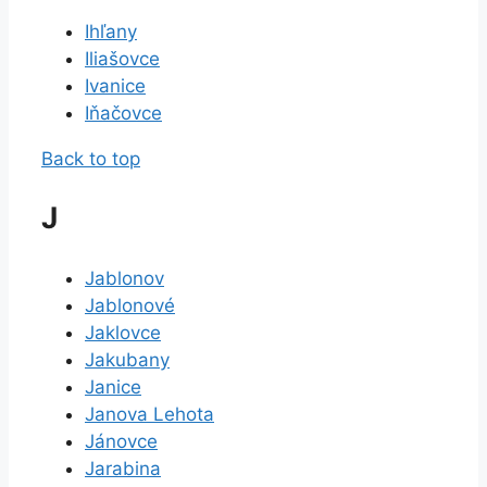
Ihľany
Iliašovce
Ivanice
Iňačovce
Back to top
J
Jablonov
Jablonové
Jaklovce
Jakubany
Janice
Janova Lehota
Jánovce
Jarabina