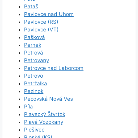
Pataš
Pavlovce nad Uhom
Pavlovce (RS)
Pavlovce (VT)
Pašková
Pernek
Petrová
Petrovany
Petrovce nad Laborcom
Petrovo
Petržalka
Pezinok
Pečovská Nová Ves
Píla
Plavecký Štvrtok
Plavé Vozokany
Plešivec
Ploské (KS)