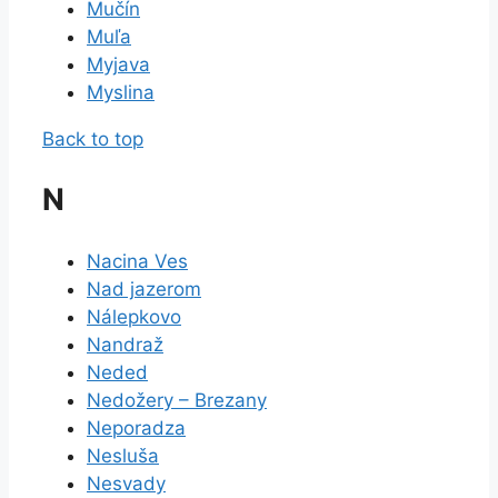
Mučín
Muľa
Myjava
Myslina
Back to top
N
Nacina Ves
Nad jazerom
Nálepkovo
Nandraž
Neded
Nedožery – Brezany
Neporadza
Nesluša
Nesvady