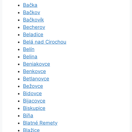
Bačka
Bačkov
Bačkovík
Becherov
Beladice
Belá nad Cirochou
Belín
Belina
Beniakovce
Benkovce
Betlanovce
Bežovce
Bidovce
Bijacovce
Biskupice
Bíňa
Blatné Remety
Blažice