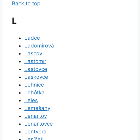
Back to top
L
Ladce
Ladomirová
Lascov
Lastomír
Lastovce
Laškovce
Lehnice
Lehôtka
Leles
Lemešany
Lenartov
Lenartovce
Lentvora
Lesíček