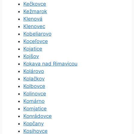
Kečkovce
Kežmarok
Klenová
Klenovec
Kobeliarovo
Koceľovce
Kojatice
Kojšov
Kokava nad Rimavicou
Kolárovo
Kolačkov
Kolbovce
Kolinovce
Komárno
Komjatice
Konrádovce
Kopčany
Kosihovce