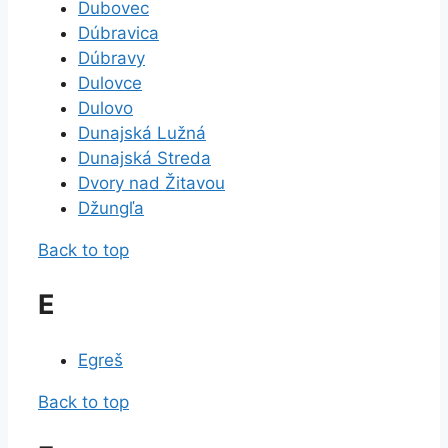
Dubovec
Dúbravica
Dúbravy
Dulovce
Dulovo
Dunajská Lužná
Dunajská Streda
Dvory nad Žitavou
Džungľa
Back to top
E
Egreš
Back to top