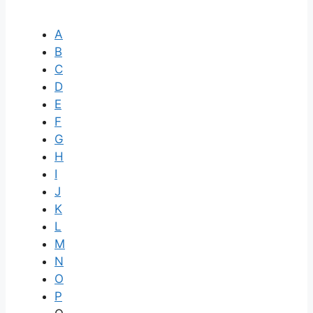
A
B
C
D
E
F
G
H
I
J
K
L
M
N
O
P