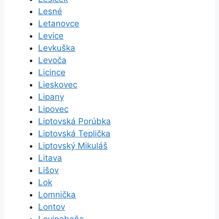
Lesné
Letanovce
Levice
Levkuška
Levoča
Licince
Lieskovec
Lipany
Lipovec
Liptovská Porúbka
Liptovská Teplička
Liptovský Mikuláš
Litava
Lišov
Lok
Lomnička
Lontov