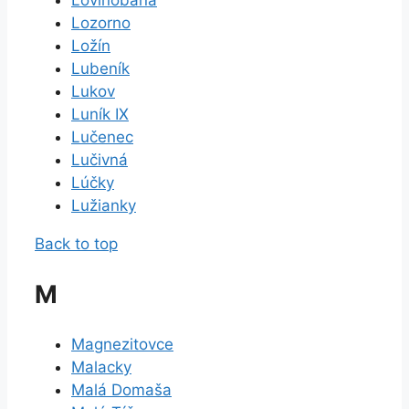
Lovinobaňa
Lozorno
Ložín
Lubeník
Lukov
Luník IX
Lučenec
Lučivná
Lúčky
Lužianky
Back to top
M
Magnezitovce
Malacky
Malá Domaša