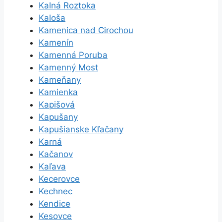
Kalná Roztoka
Kaloša
Kamenica nad Cirochou
Kamenín
Kamenná Poruba
Kamenný Most
Kameňany
Kamienka
Kapišová
Kapušany
Kapušianske Kľačany
Karná
Kačanov
Kaľava
Kecerovce
Kechnec
Kendice
Kesovce