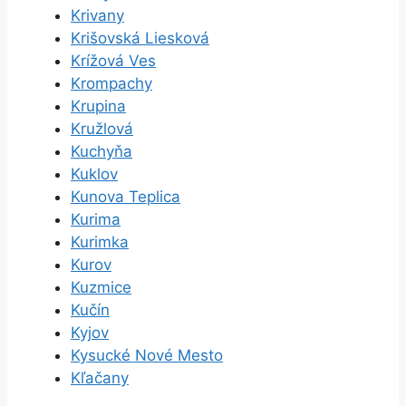
Krivany
Krišovská Liesková
Krížová Ves
Krompachy
Krupina
Kružlová
Kuchyňa
Kuklov
Kunova Teplica
Kurima
Kurimka
Kurov
Kuzmice
Kučín
Kyjov
Kysucké Nové Mesto
Kľačany