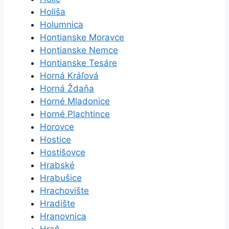
Holiša
Holumnica
Hontianske Moravce
Hontianske Nemce
Hontianske Tesáre
Horná Kráľová
Horná Ždaňa
Horné Mladonice
Horné Plachtince
Horovce
Hostice
Hostišovce
Hrabské
Hrabušice
Hrachovište
Hradište
Hranovnica
Hraň