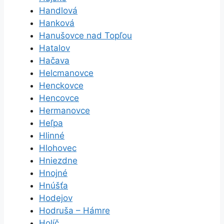
Handlová
Hanková
Hanušovce nad Topľou
Hatalov
Hačava
Helcmanovce
Henckovce
Hencovce
Hermanovce
Heľpa
Hlinné
Hlohovec
Hniezdne
Hnojné
Hnúšťa
Hodejov
Hodruša – Hámre
Holíč