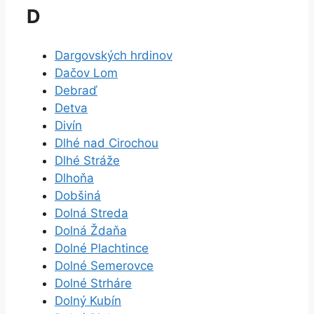
D
Dargovských hrdinov
Dačov Lom
Debraď
Detva
Divín
Dlhé nad Cirochou
Dlhé Stráže
Dlhoňa
Dobšiná
Dolná Streda
Dolná Ždaňa
Dolné Plachtince
Dolné Semerovce
Dolné Strháre
Dolný Kubín