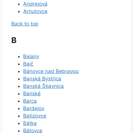
Andrejová
Arnutovce
Back to top
B
Bajany
Bajč
Bánovce nad Bebravou
Banská Bystrica
Banská Štiavnica
Banské
Barca
Bardejov
Batizovce
Bátka
Bátovce