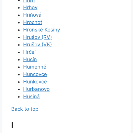
Hrhov
Hriňová
Hrochoť
Hronské Kosihy
Hrušov (RV)
Hrušov (VK)
Hrčeľ
Hucín
Humenné
Huncovce
Hunkovce
Hurbanovo
Husiná
Back to top
I