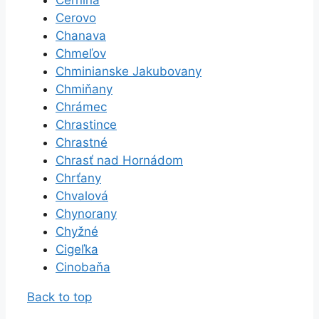
Cerovo
Chanava
Chmeľov
Chminianske Jakubovany
Chmiňany
Chrámec
Chrastince
Chrastné
Chrasť nad Hornádom
Chrťany
Chvalová
Chynorany
Chyžné
Cigeľka
Cinobaňa
Back to top