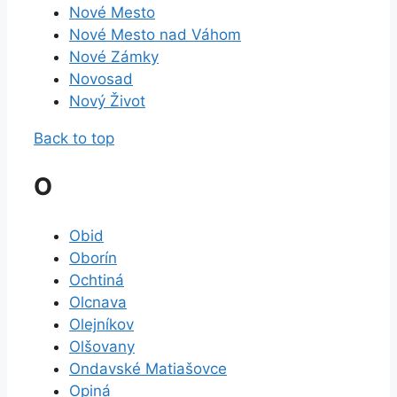
Nové Mesto
Nové Mesto nad Váhom
Nové Zámky
Novosad
Nový Život
Back to top
O
Obid
Oborín
Ochtiná
Olcnava
Olejníkov
Olšovany
Ondavské Matiašovce
Opiná