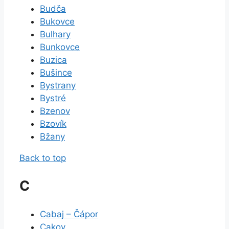
Budča
Bukovce
Bulhary
Bunkovce
Buzica
Bušince
Bystrany
Bystré
Bzenov
Bzovík
Bžany
Back to top
C
Cabaj – Čápor
Cakov