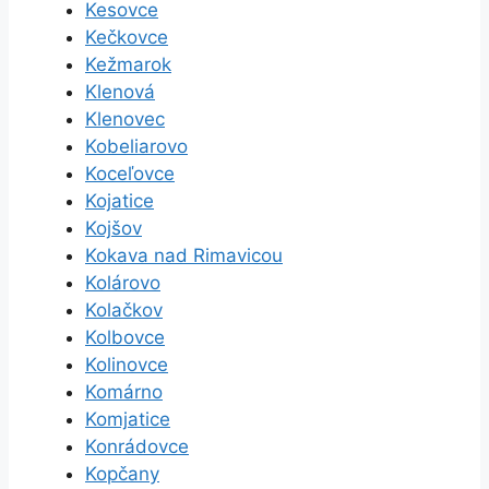
Kesovce
Kečkovce
Kežmarok
Klenová
Klenovec
Kobeliarovo
Koceľovce
Kojatice
Kojšov
Kokava nad Rimavicou
Kolárovo
Kolačkov
Kolbovce
Kolinovce
Komárno
Komjatice
Konrádovce
Kopčany