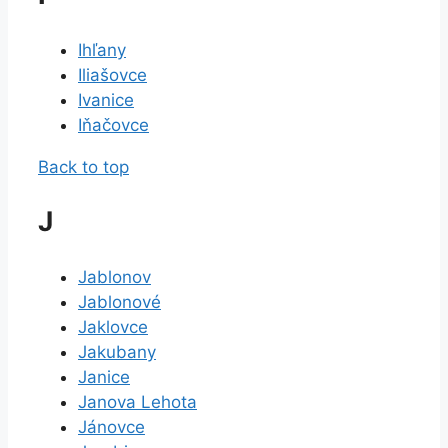
Ihľany
Iliašovce
Ivanice
Iňačovce
Back to top
J
Jablonov
Jablonové
Jaklovce
Jakubany
Janice
Janova Lehota
Jánovce