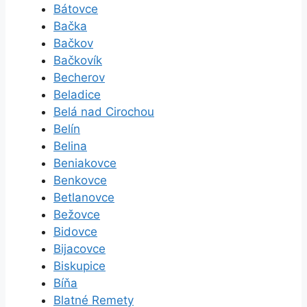
Bátovce
Bačka
Bačkov
Bačkovík
Becherov
Beladice
Belá nad Cirochou
Belín
Belina
Beniakovce
Benkovce
Betlanovce
Bežovce
Bidovce
Bijacovce
Biskupice
Bíňa
Blatné Remety