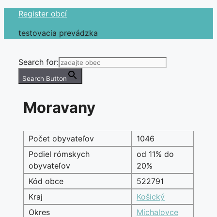
Preskočiť
Register obcí
na
testovacia prevádzka
obsah
Search for:
Search Button
Moravany
Počet obyvateľov
1046
Podiel rómskych
od 11% do
obyvateľov
20%
Kód obce
522791
Kraj
Košický
Okres
Michalovce