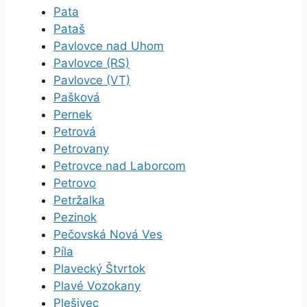
Pata
Pataš
Pavlovce nad Uhom
Pavlovce (RS)
Pavlovce (VT)
Pašková
Pernek
Petrová
Petrovany
Petrovce nad Laborcom
Petrovo
Petržalka
Pezinok
Pečovská Nová Ves
Píla
Plavecký Štvrtok
Plavé Vozokany
Plešivec