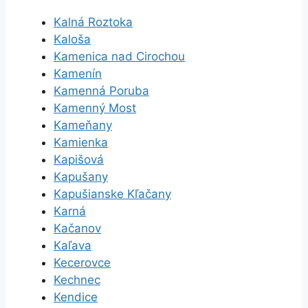
Kalná Roztoka
Kaloša
Kamenica nad Cirochou
Kamenín
Kamenná Poruba
Kamenný Most
Kameňany
Kamienka
Kapišová
Kapušany
Kapušianske Kľačany
Karná
Kačanov
Kaľava
Kecerovce
Kechnec
Kendice