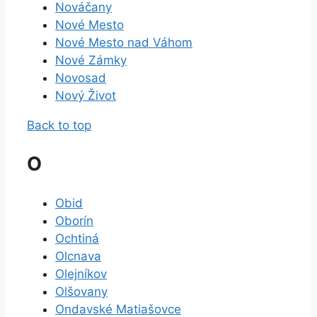
Nováčany
Nové Mesto
Nové Mesto nad Váhom
Nové Zámky
Novosad
Nový Život
Back to top
O
Obid
Oborín
Ochtiná
Olcnava
Olejníkov
Olšovany
Ondavské Matiašovce