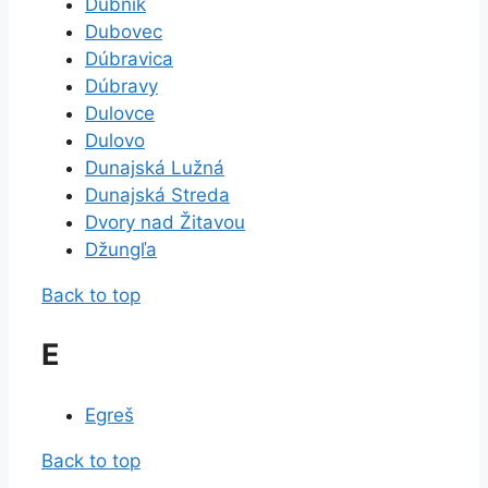
Dubník
Dubovec
Dúbravica
Dúbravy
Dulovce
Dulovo
Dunajská Lužná
Dunajská Streda
Dvory nad Žitavou
Džungľa
Back to top
E
Egreš
Back to top