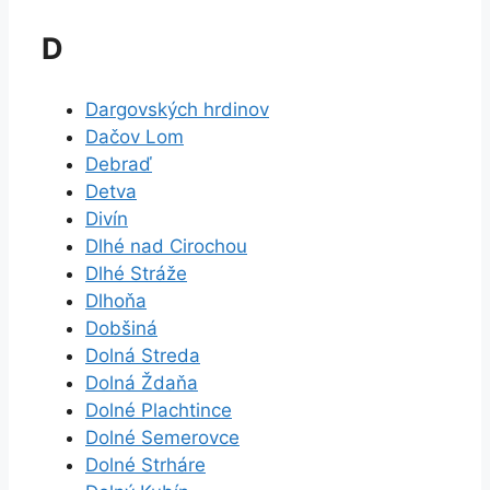
D
Dargovských hrdinov
Dačov Lom
Debraď
Detva
Divín
Dlhé nad Cirochou
Dlhé Stráže
Dlhoňa
Dobšiná
Dolná Streda
Dolná Ždaňa
Dolné Plachtince
Dolné Semerovce
Dolné Strháre