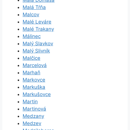
Malá Domaša
Malá Tŕňa
Malcov
Malé Leváre
Malé Trakany
Málinec
Malý Slavkov
Malý Slivník
Malčice
Marcelová
Marhaň
Markovce
Markuška
Markušovce
Martin
Martinová
Medzany
Medzev