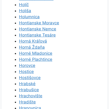
Holíč
Holiša
Holumnica
Hontianske Moravce
Hontianske Nemce
Hontianske Tesáre
Horná Kráľová
Horná Ždaňa
Horné Mladonice
Horné Plachtince
Horovce
Hostice
Hostišovce
Hrabské
Hrabušice
Hrachovište
Hradište
Hranovnica