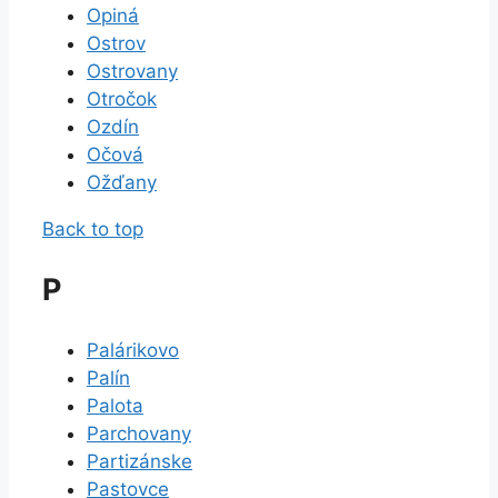
Opiná
Ostrov
Ostrovany
Otročok
Ozdín
Očová
Ožďany
Back to top
P
Palárikovo
Palín
Palota
Parchovany
Partizánske
Pastovce