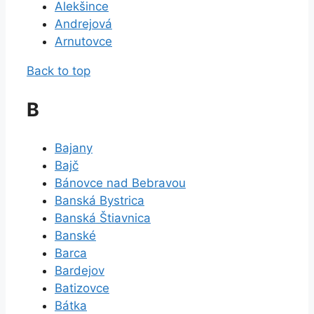
Alekšince
Andrejová
Arnutovce
Back to top
B
Bajany
Bajč
Bánovce nad Bebravou
Banská Bystrica
Banská Štiavnica
Banské
Barca
Bardejov
Batizovce
Bátka