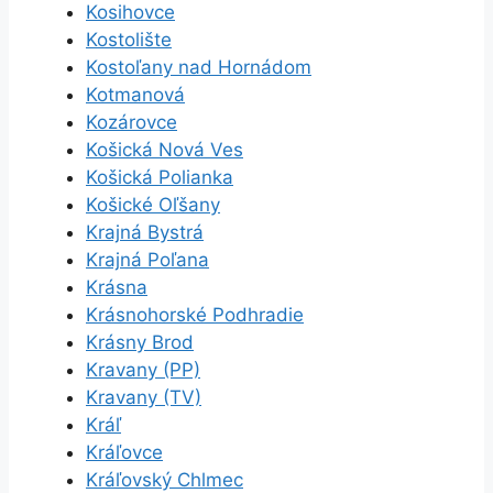
Kosihovce
Kostolište
Kostoľany nad Hornádom
Kotmanová
Kozárovce
Košická Nová Ves
Košická Polianka
Košické Oľšany
Krajná Bystrá
Krajná Poľana
Krásna
Krásnohorské Podhradie
Krásny Brod
Kravany (PP)
Kravany (TV)
Kráľ
Kráľovce
Kráľovský Chlmec