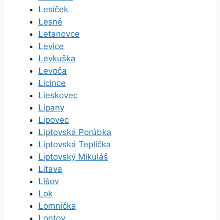
Lesíček
Lesné
Letanovce
Levice
Levkuška
Levoča
Licince
Lieskovec
Lipany
Lipovec
Liptovská Porúbka
Liptovská Teplička
Liptovský Mikuláš
Litava
Lišov
Lok
Lomnička
Lontov