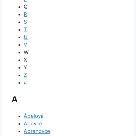
Q
R
S
T
U
V
W
X
Y
Z
#
A
Ábelová
Abovce
Abranovce