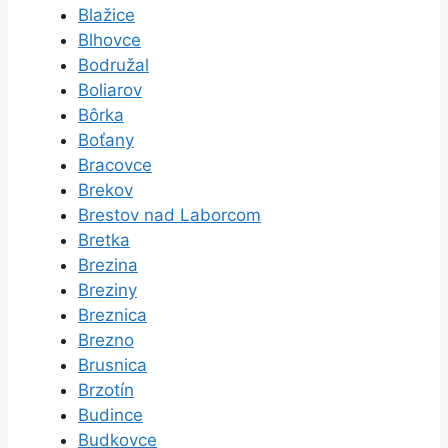
Blažice
Blhovce
Bodružal
Boliarov
Bôrka
Boťany
Bracovce
Brekov
Brestov nad Laborcom
Bretka
Brezina
Breziny
Breznica
Brezno
Brusnica
Brzotín
Budince
Budkovce