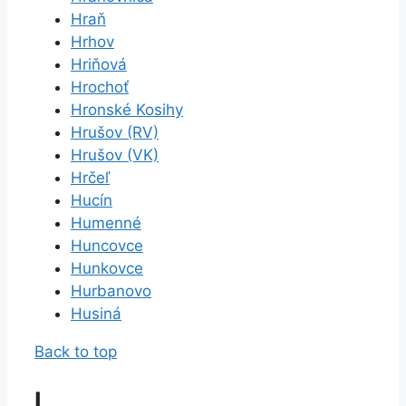
Hraň
Hrhov
Hriňová
Hrochoť
Hronské Kosihy
Hrušov (RV)
Hrušov (VK)
Hrčeľ
Hucín
Humenné
Huncovce
Hunkovce
Hurbanovo
Husiná
Back to top
I