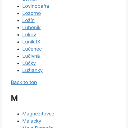
Lovinobaňa
Lozorno
Ložín
Lubeník
Lukov
Luník IX
Lučenec
Lučivná
Lúčky
Lužianky
Back to top
M
Magnezitovce
Malacky