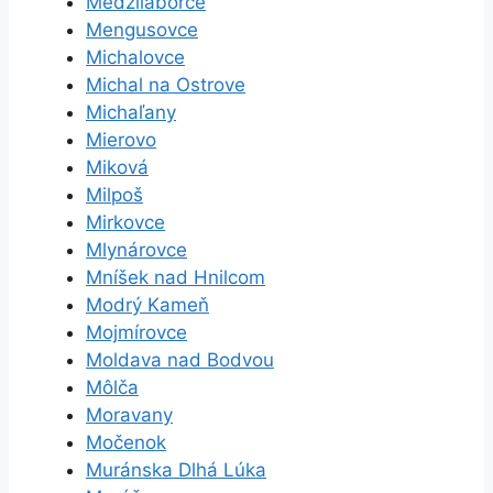
Medzilaborce
Mengusovce
Michalovce
Michal na Ostrove
Michaľany
Mierovo
Miková
Milpoš
Mirkovce
Mlynárovce
Mníšek nad Hnilcom
Modrý Kameň
Mojmírovce
Moldava nad Bodvou
Môlča
Moravany
Močenok
Muránska Dlhá Lúka