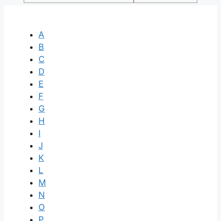
A
B
C
D
E
F
G
H
I
J
K
L
M
N
O
P