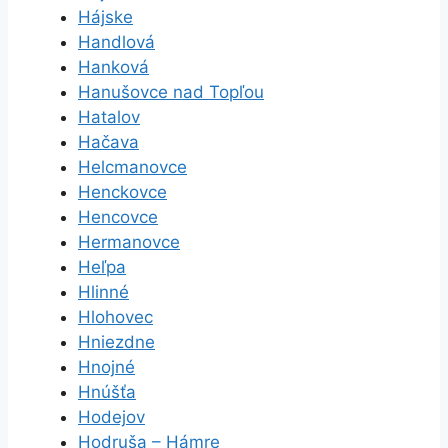
Hájske
Handlová
Hanková
Hanušovce nad Topľou
Hatalov
Hačava
Helcmanovce
Henckovce
Hencovce
Hermanovce
Heľpa
Hlinné
Hlohovec
Hniezdne
Hnojné
Hnúšťa
Hodejov
Hodruša – Hámre