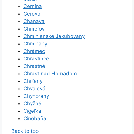
Cernina
Cerovo
Chanava
Chmeľov
Chminianske Jakubovany
Chmiňany
Chrámec
Chrastince
Chrastné
Chrasť nad Hornádom
Chrťany
Chvalová
Chynorany
Chyžné
Cigeľka
Cinobaňa
Back to top