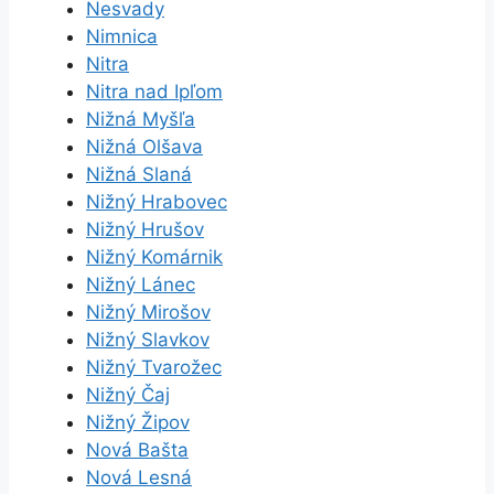
Nesvady
Nimnica
Nitra
Nitra nad Ipľom
Nižná Myšľa
Nižná Olšava
Nižná Slaná
Nižný Hrabovec
Nižný Hrušov
Nižný Komárnik
Nižný Lánec
Nižný Mirošov
Nižný Slavkov
Nižný Tvarožec
Nižný Čaj
Nižný Žipov
Nová Bašta
Nová Lesná