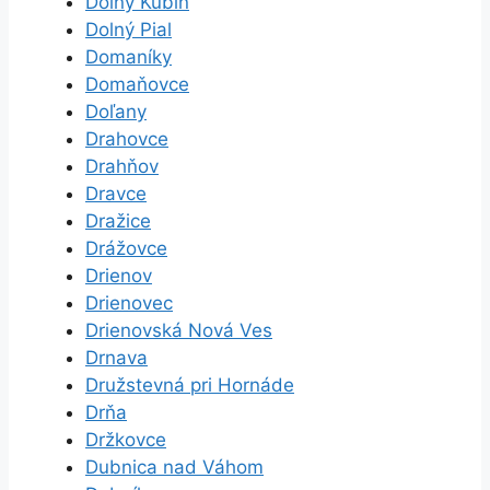
Dolný Kubín
Dolný Pial
Domaníky
Domaňovce
Doľany
Drahovce
Drahňov
Dravce
Dražice
Drážovce
Drienov
Drienovec
Drienovská Nová Ves
Drnava
Družstevná pri Hornáde
Drňa
Držkovce
Dubnica nad Váhom