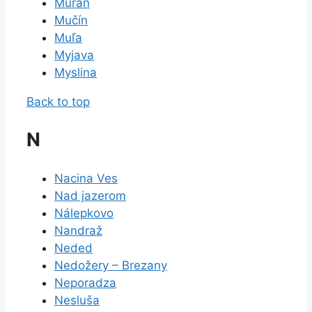
Muráň
Mučín
Muľa
Myjava
Myslina
Back to top
N
Nacina Ves
Nad jazerom
Nálepkovo
Nandraž
Neded
Nedožery – Brezany
Neporadza
Nesluša