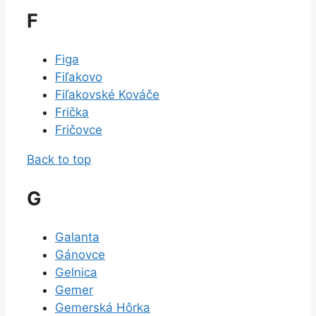
F
Figa
Fiľakovo
Fiľakovské Kováče
Frička
Fričovce
Back to top
G
Galanta
Gánovce
Gelnica
Gemer
Gemerská Hôrka