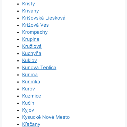
Kristy
Krivany
Krišovská Liesková
Krížová Ves
Krompachy
Krupina
Kružlová
Kuchyňa
Kuklov
Kunova Teplica
Kurima
Kurimka
Kurov
Kuzmice
Kučín
Kyjov
Kysucké Nové Mesto
Kľačany