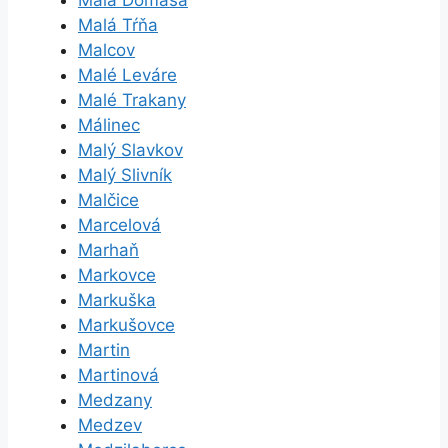
Malá Domaša
Malá Tŕňa
Malcov
Malé Leváre
Malé Trakany
Málinec
Malý Slavkov
Malý Slivník
Malčice
Marcelová
Marhaň
Markovce
Markuška
Markušovce
Martin
Martinová
Medzany
Medzev