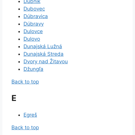
Dubník
Dubovec
Dúbravica
Dúbravy
Dulovce
Dulovo
Dunajská Lužná
Dunajská Streda
Dvory nad Žitavou
Džungľa
Back to top
E
Egreš
Back to top