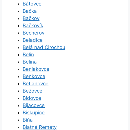
Bátovce
Bačka
Bačkov
Bačkovík
Becherov
Beladice
Belá nad Cirochou
Belín
Belina
Beniakovce
Benkovce
Betlanovce
Bežovce
Bidovce
Bijacovce
Biskupice
Bíňa
Blatné Remety