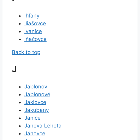
Ihľany
Iliašovce
Ivanice
Iňačovce
Back to top
J
Jablonov
Jablonové
Jaklovce
Jakubany
Janice
Janova Lehota
Jánovce