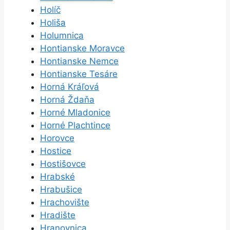
Holíč
Holiša
Holumnica
Hontianske Moravce
Hontianske Nemce
Hontianske Tesáre
Horná Kráľová
Horná Ždaňa
Horné Mladonice
Horné Plachtince
Horovce
Hostice
Hostišovce
Hrabské
Hrabušice
Hrachovište
Hradište
Hranovnica