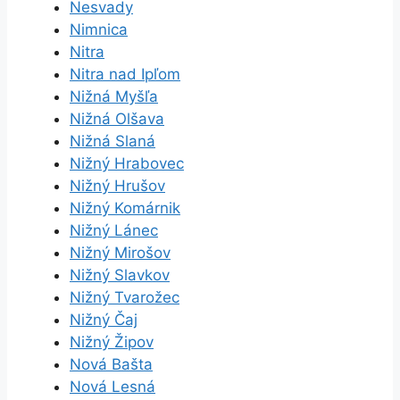
Nesvady
Nimnica
Nitra
Nitra nad Ipľom
Nižná Myšľa
Nižná Olšava
Nižná Slaná
Nižný Hrabovec
Nižný Hrušov
Nižný Komárnik
Nižný Lánec
Nižný Mirošov
Nižný Slavkov
Nižný Tvarožec
Nižný Čaj
Nižný Žipov
Nová Bašta
Nová Lesná