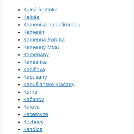
Kalná Roztoka
Kaloša
Kamenica nad Cirochou
Kamenín
Kamenná Poruba
Kamenný Most
Kameňany
Kamienka
Kapišová
Kapušany
Kapušianske Kľačany
Karná
Kačanov
Kaľava
Kecerovce
Kechnec
Kendice