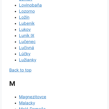
Lovinobaňa
Lozorno
Ložín
Lubeník
Lukov
Luník IX
Lučenec
Lučivná
Lúčky
Lužianky
Back to top
M
Magnezitovce
Malacky