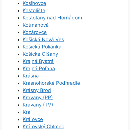
Kosihovce
Kostolište
Kostoľany nad Hornádom
Kotmanová
Kozárovce
Košická Nová Ves
Košická Polianka
Košické Oľšany
Krajná Bystrá
Krajná Poľana
Krásna
Krásnohorské Podhradie
Krásny Brod
Kravany (PP)
Kravany (TV)
Kráľ
Kráľovce
Kráľovský Chlmec