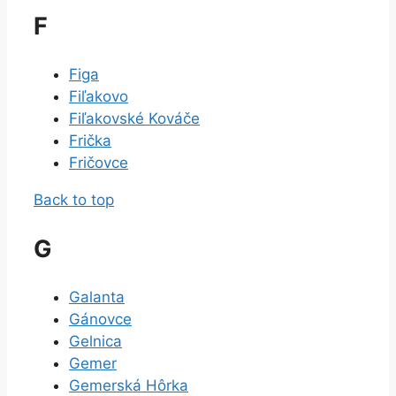
F
Figa
Fiľakovo
Fiľakovské Kováče
Frička
Fričovce
Back to top
G
Galanta
Gánovce
Gelnica
Gemer
Gemerská Hôrka