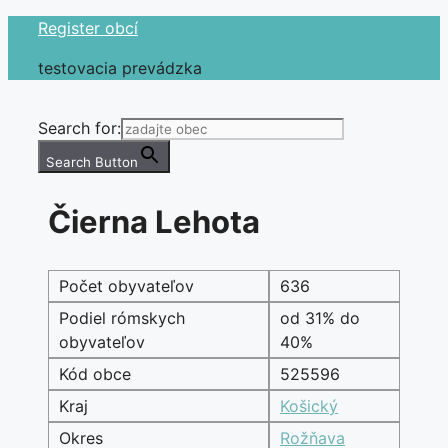
Preskočiť
Register obcí
na
testovacia prevádzka
obsah
Search for:
Search Button
Čierna Lehota
Počet obyvateľov
636
Podiel rómskych
od 31% do
obyvateľov
40%
Kód obce
525596
Kraj
Košický
Okres
Rožňava