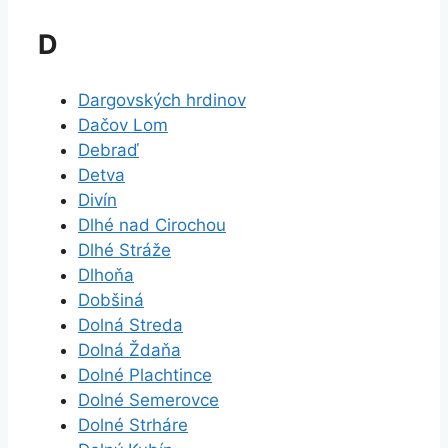
D
Dargovských hrdinov
Dačov Lom
Debraď
Detva
Divín
Dlhé nad Cirochou
Dlhé Stráže
Dlhoňa
Dobšiná
Dolná Streda
Dolná Ždaňa
Dolné Plachtince
Dolné Semerovce
Dolné Strháre