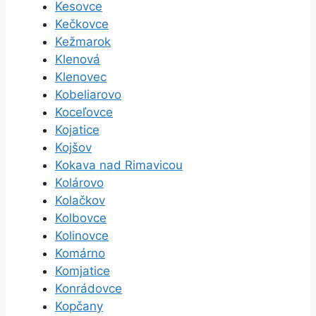
Kesovce
Kečkovce
Kežmarok
Klenová
Klenovec
Kobeliarovo
Koceľovce
Kojatice
Kojšov
Kokava nad Rimavicou
Kolárovo
Kolačkov
Kolbovce
Kolinovce
Komárno
Komjatice
Konrádovce
Kopčany