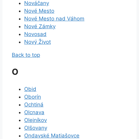
Nováčany
Nové Mesto
Nové Mesto nad Váhom
Nové Zámky
Novosad
Nový Život
Back to top
O
Obid
Oborín
Ochtiná
Olcnava
Olejníkov
Olšovany
Ondavské Matiašovce