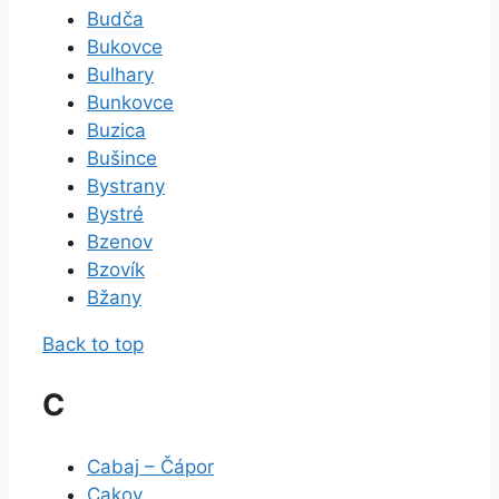
Budča
Bukovce
Bulhary
Bunkovce
Buzica
Bušince
Bystrany
Bystré
Bzenov
Bzovík
Bžany
Back to top
C
Cabaj – Čápor
Cakov