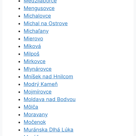
Medzilaborce
Mengusovce
Michalovce
Michal na Ostrove
Michaľany
Mierovo
Miková
Milpoš
Mirkovce
Mlynárovce
Mníšek nad Hnilcom
Modrý Kameň
Mojmírovce
Moldava nad Bodvou
Môlča
Moravany
Močenok
Muránska Dlhá Lúka