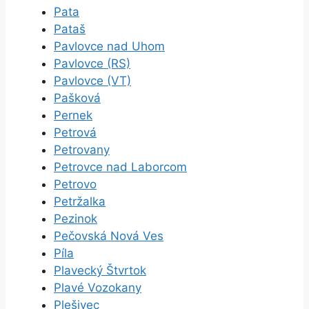
Pata
Pataš
Pavlovce nad Uhom
Pavlovce (RS)
Pavlovce (VT)
Pašková
Pernek
Petrová
Petrovany
Petrovce nad Laborcom
Petrovo
Petržalka
Pezinok
Pečovská Nová Ves
Píla
Plavecký Štvrtok
Plavé Vozokany
Plešivec