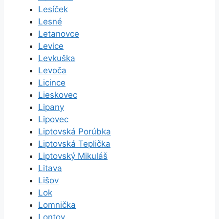
Lesíček
Lesné
Letanovce
Levice
Levkuška
Levoča
Licince
Lieskovec
Lipany
Lipovec
Liptovská Porúbka
Liptovská Teplička
Liptovský Mikuláš
Litava
Lišov
Lok
Lomnička
Lontov