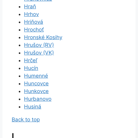
Hraň
Hrhov
Hriňová
Hrochoť
Hronské Kosihy
Hrušov (RV)
Hrušov (VK)
Hrčeľ
Hucín
Humenné
Huncovce
Hunkovce
Hurbanovo
Husiná
Back to top
I