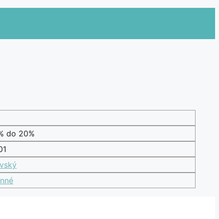
1% do 20%
01
vský
nné