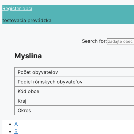
Preskočiť
Register obcí
na
testovacia prevádzka
obsah
Search for:
Myslina
Počet obyvateľov
Podiel rómskych obyvateľov
Kód obce
Kraj
Okres
A
B