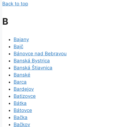
Back to top
B
Bajany
Bajč
Bánovce nad Bebravou
Banská Bystrica
Banská Štiavnica
Banské
Barca
Bardejov
Batizovce
Bátka
Bátovce
Bačka
Bačkov