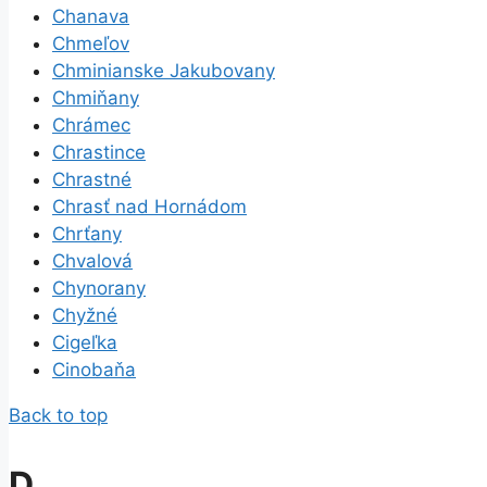
Chanava
Chmeľov
Chminianske Jakubovany
Chmiňany
Chrámec
Chrastince
Chrastné
Chrasť nad Hornádom
Chrťany
Chvalová
Chynorany
Chyžné
Cigeľka
Cinobaňa
Back to top
D