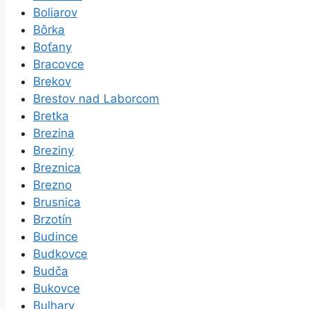
Boliarov
Bôrka
Boťany
Bracovce
Brekov
Brestov nad Laborcom
Bretka
Brezina
Breziny
Breznica
Brezno
Brusnica
Brzotín
Budince
Budkovce
Budča
Bukovce
Bulhary