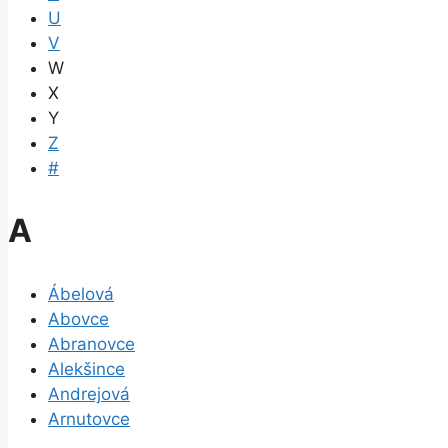
U
V
W
X
Y
Z
#
A
Ábelová
Abovce
Abranovce
Alekšince
Andrejová
Arnutovce