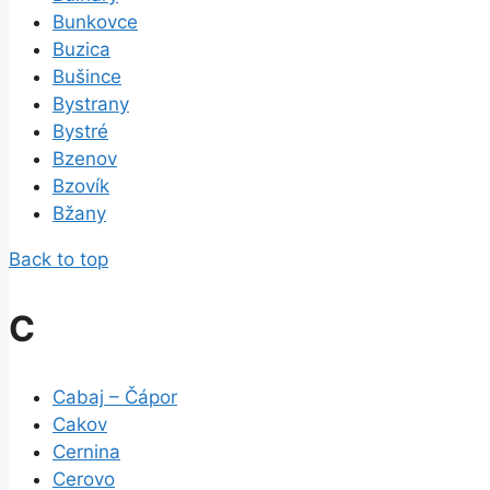
Bunkovce
Buzica
Bušince
Bystrany
Bystré
Bzenov
Bzovík
Bžany
Back to top
C
Cabaj – Čápor
Cakov
Cernina
Cerovo