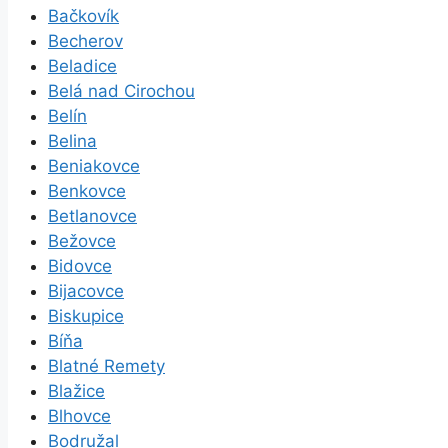
Bačkovík
Becherov
Beladice
Belá nad Cirochou
Belín
Belina
Beniakovce
Benkovce
Betlanovce
Bežovce
Bidovce
Bijacovce
Biskupice
Bíňa
Blatné Remety
Blažice
Blhovce
Bodružal