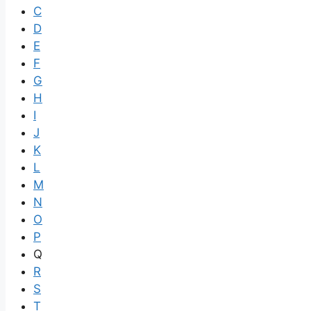
C
D
E
F
G
H
I
J
K
L
M
N
O
P
Q
R
S
T