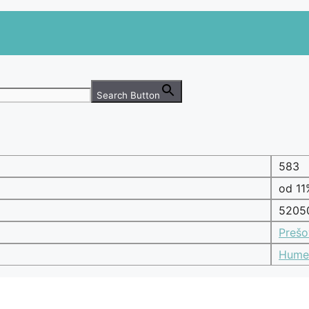
Search Button
583
od 1
5205
Prešo
Hume